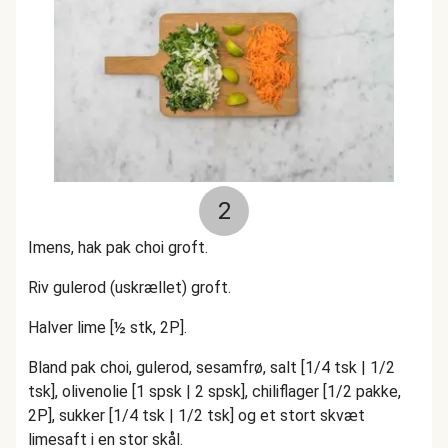
2
Imens, hak pak choi groft.
Riv gulerod (uskrællet) groft.
Halver lime [½ stk, 2P].
Bland pak choi, gulerod, sesamfrø, salt [1/4 tsk | 1/2
tsk], olivenolie [1 spsk | 2 spsk], chiliflager [1/2 pakke,
2P], sukker [1/4 tsk | 1/2 tsk] og et stort skvæt
limesaft i en stor skål.