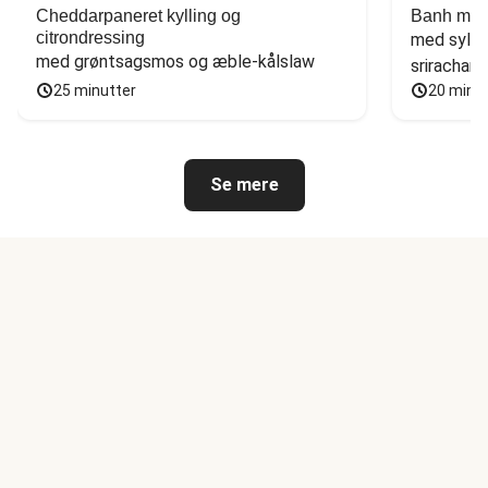
Cheddarpaneret kylling og
Banh mi-i
citrondressing
med sylte
med grøntsagsmos og æble-kålslaw
sriracham
25 minutter
20 minu
Se mere