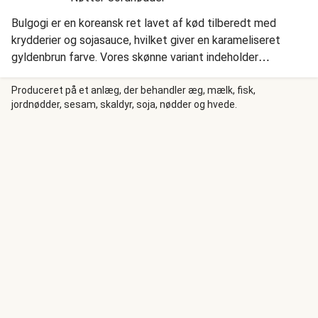
Bulgogi er en koreansk ret lavet af kød tilberedt med
krydderier og sojasauce, hvilket giver en karameliseret
gyldenbrun farve. Vores skønne variant indeholder
plantefars, sojasauce, BBQ-sauce, sriracha og ketchup. Vi
serverer vores bulgogi med luftige ris, pak choi med
Produceret på et anlæg, der behandler æg, mælk, fisk,
jordnødder, sesam, skaldyr, soja, nødder og hvede.
gulerod, sesamfrø og lime og cremet asiatisk mayonnaise.