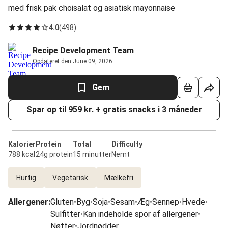
med frisk pak choisalat og asiatisk mayonnaise
4.0
(
498
)
Recipe Development Team
Opdateret den June 09, 2026
Gem
Spar op til 959 kr. + gratis snacks i 3 måneder
Kalorier
Protein
Total
Difficulty
788 kcal
24g protein
15 minutter
Nemt
Hurtig
Vegetarisk
Mælkefri
Allergener
:
Gluten
•
Byg
•
Soja
•
Sesam
•
Æg
•
Sennep
•
Hvede
•
Sulfitter
•
Kan indeholde spor af allergener
•
Nøtter
•
Jordnødder