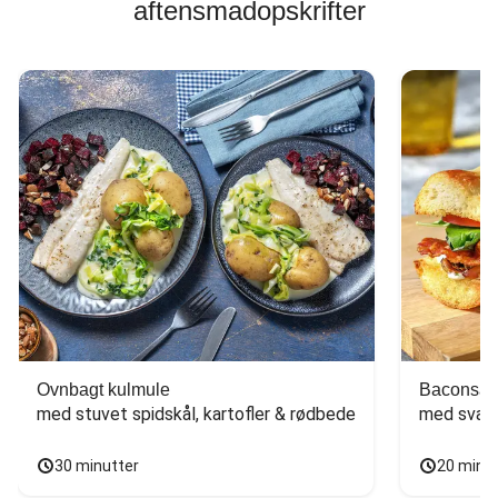
aftensmadopskrifter
Ovnbagt kulmule
Baconsan
med stuvet spidskål, kartofler & rødbede
med svam
30 minutter
20 minu