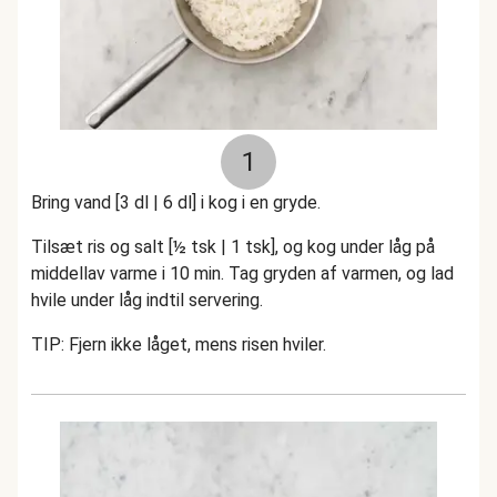
1
Bring vand [3 dl | 6 dl] i kog i en gryde.
Tilsæt ris og salt [½ tsk | 1 tsk], og kog under låg på
middellav varme i 10 min. Tag gryden af varmen, og lad
hvile under låg indtil servering.
TIP: Fjern ikke låget, mens risen hviler.