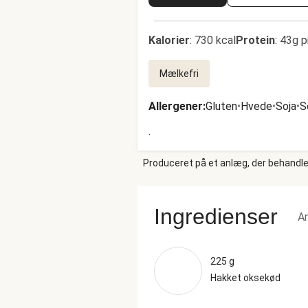
Kalorier
:
730 kcal
Protein
:
43g p
Mælkefri
Allergener
:
Gluten
•
Hvede
•
Soja
•
S
.
Produceret på et anlæg, der behandler
Ingredienser
An
225 g
Hakket oksekød