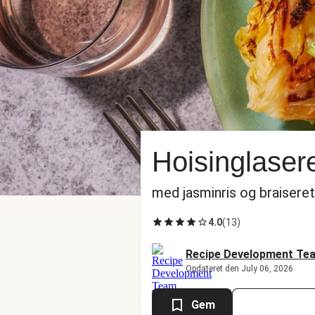
Hoisinglaser
med jasminris og braiseret
4.0
(
13
)
Recipe Development Te
Opdateret den July 06, 2026
Gem