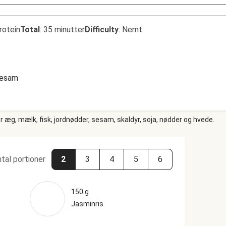
rotein
Total
:
35 minutter
Difficulty
:
Nemt
esam
 æg, mælk, fisk, jordnødder, sesam, skaldyr, soja, nødder og hvede.
tal portioner
2
3
4
5
6
150 g
Jasminris