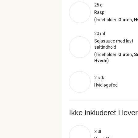
25 g
Rasp
(
Indeholder:
Gluten, 
20 ml
Sojasauce med lavt
saltindhold
(
Indeholder:
Gluten, S
)
Hvede
2 stk
Hvidløgsfed
Ikke inkluderet i leve
3 dl