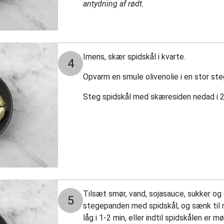
antydning af rødt.
Imens, skær spidskål i kvarte.
4
Opvarm en smule olivenolie i en stor st
Steg spidskål med skæresiden nedad i 2-3
Tilsæt smør, vand, sojasauce, sukker og e
5
stegepanden med spidskål, og sænk til 
låg i 1-2 min, eller indtil spidskålen er mø