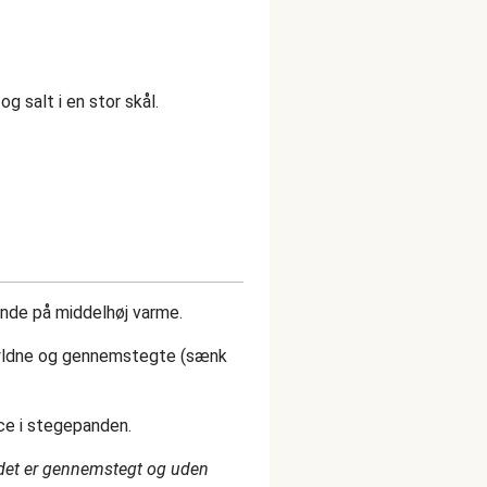
g salt i en stor skål.
ande på middelhøj varme.
l gyldne og gennemstegte (sænk
uce i stegepanden.
ødet er gennemstegt og uden