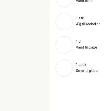
Vand til ris
1 stk
Æg til kødboller
1 dl
Vand til glaze
1 spsk
Smør til glaze