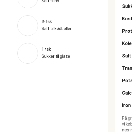
Salt til ris
Suk
Kost
½ tsk
Salt til kødboller
Prot
Kole
1 tsk
Salt
Sukker til glaze
Tran
Pot
Cal
Iron
På gr
vi kø
nærin