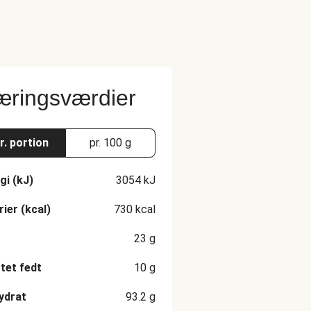
ringsværdier
r. portion
pr. 100 g
gi (kJ)
3054
kJ
rier (kcal)
730
kcal
23
g
et fedt
10
g
ydrat
93.2
g