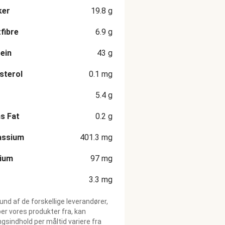
ker
19.8
g
fibre
6.9
g
ein
43
g
sterol
0.1
mg
5.4
g
s Fat
0.2
g
assium
401.3
mg
cium
97
mg
3.3
mg
und af de forskellige leverandører,
ber vores produkter fra, kan
gsindhold per måltid variere fra