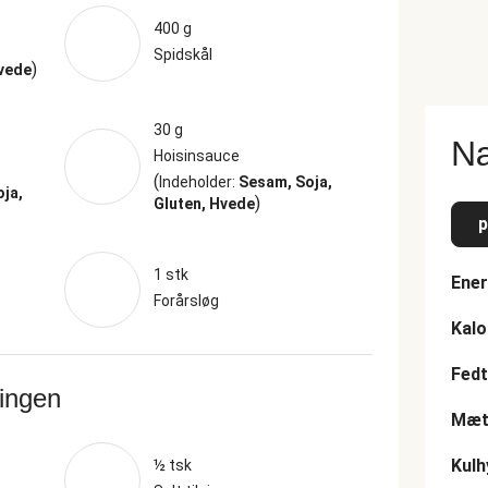
400 g
Spidskål
)
Hvede
30 g
Næ
Hoisinsauce
(
Indeholder:
Sesam, Soja,
oja,
)
Gluten, Hvede
p
1 stk
Ener
Forårsløg
Kalo
Fedt
ringen
Mætt
Kulh
½ tsk