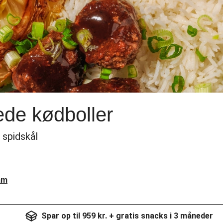
ede kødboller
 spidskål
am
Spar op til 959 kr. + gratis snacks i 3 måneder