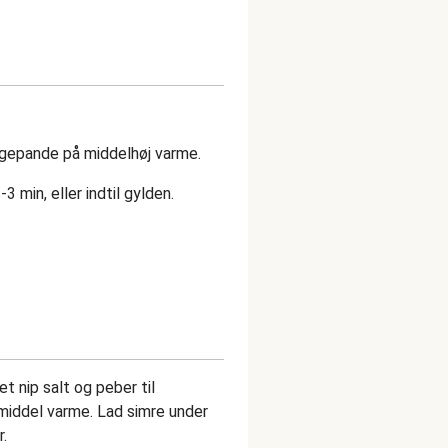
egepande på middelhøj varme.
 min, eller indtil gylden.
t nip salt og peber til
middel varme. Lad simre under
r.