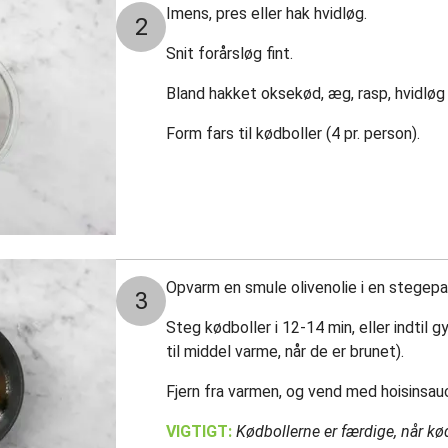
Imens, pres eller hak hvidløg.
2
Snit forårsløg fint.
Bland hakket oksekød, æg, rasp, hvidløg o
Form fars til kødboller (4 pr. person).
Opvarm en smule olivenolie i en stegep
3
Steg kødboller i 12-14 min, eller indti
til middel varme, når de er brunet).
Fjern fra varmen, og vend med hoisinsa
VIGTIGT:
Kødbollerne er færdige, når k