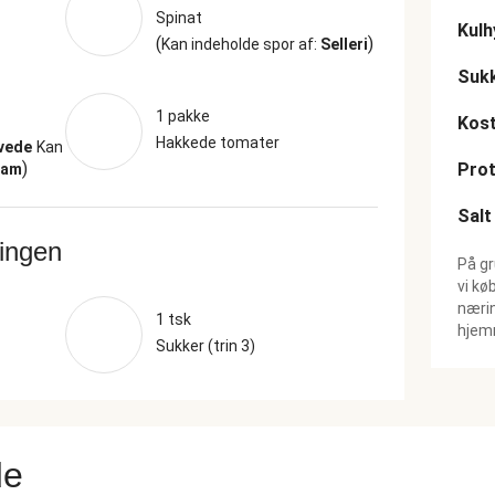
Spinat
Kulh
(
)
Kan indeholde spor af:
Selleri
Suk
1 pakke
Kost
Hakkede tomater
Hvede
Kan
)
Prot
sam
Salt
ringen
På gr
vi kø
nærin
1 tsk
hjemm
Sukker (trin 3)
de