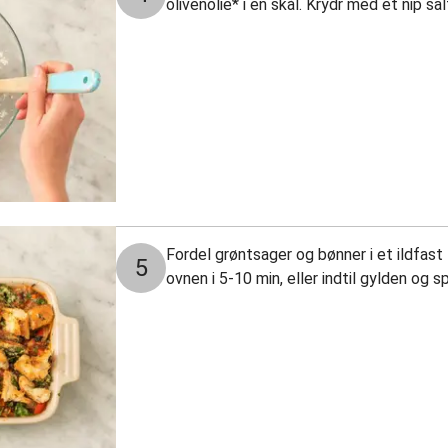
olivenolie* i en skål. Krydr med et nip sa
Fordel grøntsager og bønner i et ildfas
5
ovnen i 5-10 min, eller indtil gylden og s