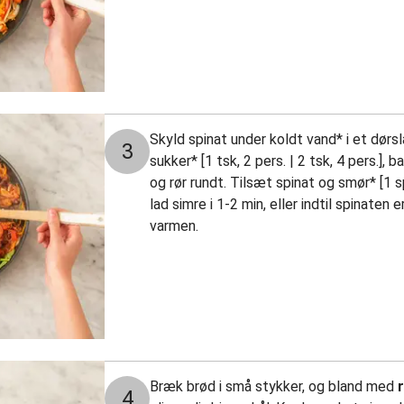
Skyld spinat under koldt vand* i et dørs
3
sukker* [1 tsk, 2 pers. | 2 tsk, 4 pers.],
og rør rundt. Tilsæt spinat og smør* [1 sp
lad simre i 1-2 min, eller indtil spinate
varmen.
Bræk brød i små stykker, og bland med
4