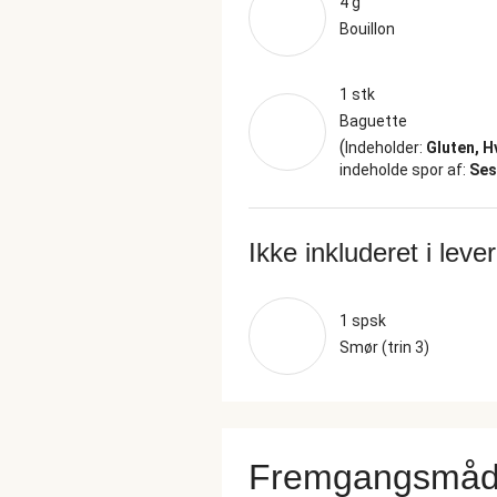
4 g
Bouillon
1 stk
Baguette
(
Indeholder:
Gluten, 
indeholde spor af:
Se
Ikke inkluderet i leve
1 spsk
Smør (trin 3)
Fremgangsmå