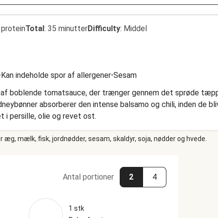
 protein
Total
:
35 minutter
Difficulty
:
Middel
•
Kan indeholde spor af allergener
•
Sesam
e af boblende tomatsauce, der trænger gennem det sprøde tæp
idneybønner absorberer den intense balsamo og chili, inden de bli
i persille, olie og revet ost.
 æg, mælk, fisk, jordnødder, sesam, skaldyr, soja, nødder og hvede.
Antal portioner
2
4
1 stk