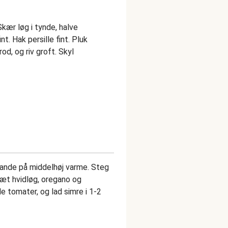
ær løg i tynde, halve
nt. Hak persille fint. Pluk
od, og riv groft. Skyl
pande på middelhøj varme. Steg
lsæt hvidløg, oregano og
de tomater, og lad simre i 1-2