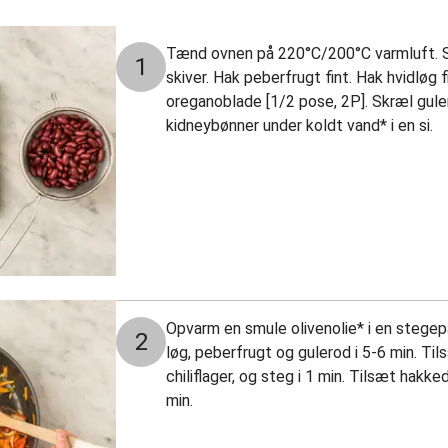
Tænd ovnen på 220°C/200°C varmluft. Sk
1
skiver. Hak peberfrugt fint. Hak hvidløg fi
oreganoblade [1/2 pose, 2P]. Skræl guler
kidneybønner under koldt vand* i en si.
Opvarm en smule olivenolie* i en stege
2
løg, peberfrugt og gulerod i 5-6 min. Ti
chiliflager
, og steg i 1 min. Tilsæt hakke
min.