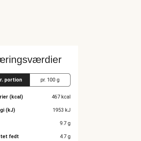
ringsværdier
r. portion
pr. 100 g
rier (kcal)
467
kcal
gi (kJ)
1953
kJ
9.7
g
et fedt
4.7
g