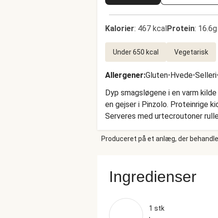
Kalorier
:
467 kcal
Protein
:
16.6g
Under 650 kcal
Vegetarisk
Allergener
:
Gluten
•
Hvede
•
Selleri
Dyp smagsløgene i en varm kild
en gejser i Pinzolo. Proteinrige k
Serveres med urtecroutoner rullet 
Produceret på et anlæg, der behandler
Ingredienser
1 stk