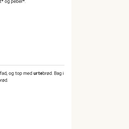
lt* og peber*.
t fad, og top med
urte
brød. Bag i
prød.