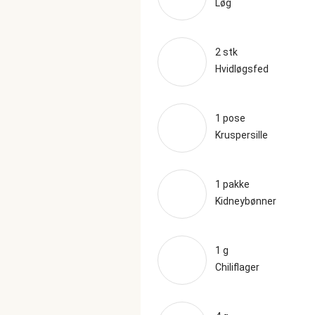
Løg
2 stk
Hvidløgsfed
1 pose
Kruspersille
1 pakke
Kidneybønner
1 g
Chiliflager