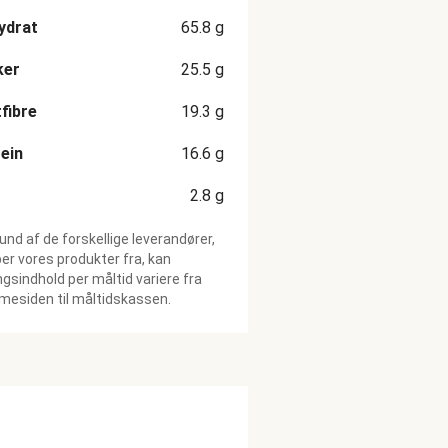
ydrat
65.8
g
ker
25.5
g
fibre
19.3
g
ein
16.6
g
2.8
g
und af de forskellige leverandører,
ber vores produkter fra, kan
gsindhold per måltid variere fra
esiden til måltidskassen.