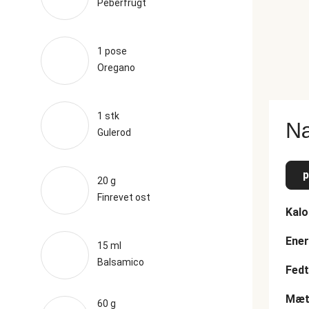
Peberfrugt
1 pose
Oregano
1 stk
Næ
Gulerod
p
20 g
Finrevet ost
Kalo
Ener
15 ml
Balsamico
Fedt
Mætt
60 g