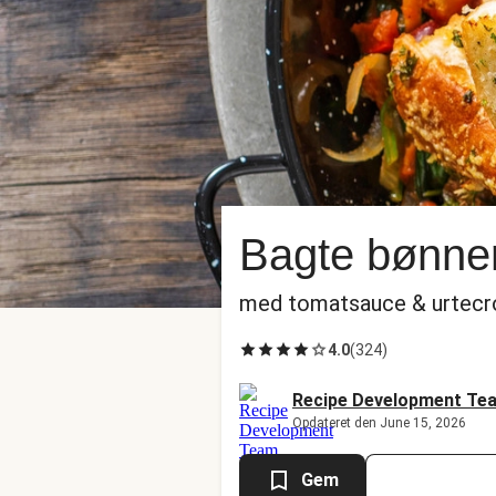
Bagte bønne
med tomatsauce & urtecr
4.0
(
324
)
Recipe Development Te
Opdateret den June 15, 2026
Gem