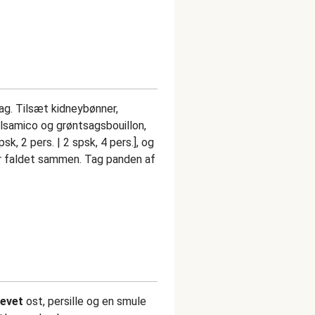
lag. Tilsæt kidneybønner,
 balsamico og grøntsagsbouillon,
sk, 2 pers. | 2 spsk, 4 pers.], og
n er faldet sammen. Tag panden af
revet
ost, persille og en smule