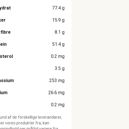
ydrat
77.4
g
ker
15.9
g
fibre
8.1
g
ein
51.4
g
sterol
0.2
mg
3.5
g
assium
253
mg
cium
26.6
mg
0.2
mg
und af de forskellige leverandører,
ber vores produkter fra, kan
gsindhold per måltid variere fra