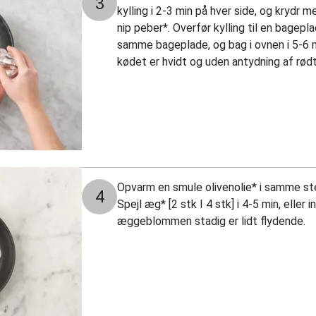
3
kylling i 2-3 min på hver side, og krydr m
nip peber*. Overfør kylling til en bage
samme bageplade, og bag i ovnen i 5-6 mi
kødet er hvidt og uden antydning af rødt
Opvarm en smule olivenolie* i samme s
4
Spejl æg* [2 stk I 4 stk] i 4-5 min, eller
æggeblommen stadig er lidt flydende.