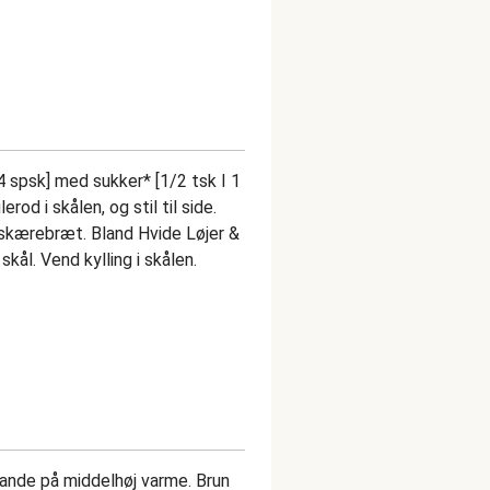
4 spsk] med sukker* [1/2 tsk I 1
lerod i skålen, og stil til side.
t skærebræt. Bland Hvide Løjer &
 skål. Vend kylling i skålen.
pande på middelhøj varme. Brun