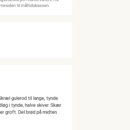
esiden til måltidskassen.
ræl gulerod til lange, tynde
løg i tynde, halve skiver. Skær
der groft. Del brød på midten.