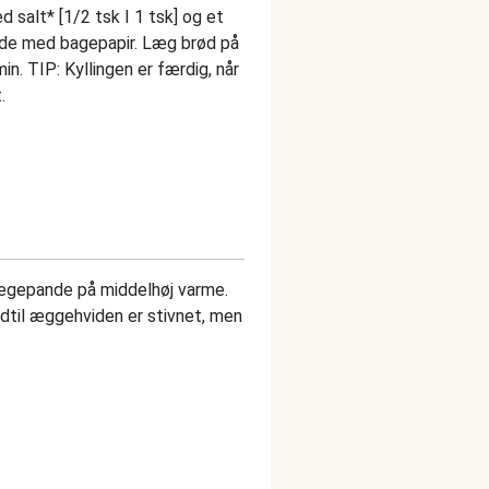
ed salt* [1/2 tsk I 1 tsk] og et
plade med bagepapir. Læg brød på
n. TIP: Kyllingen er færdig, når
.
tegepande på middelhøj varme.
 indtil æggehviden er stivnet, men