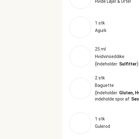
Hvide Løjer & Urter
1 stk
Agurk
25 ml
Hvidvinseddike
(
)
Indeholder:
Sulfitter
2 stk
Baguette
(
Indeholder:
Gluten, 
indeholde spor af:
Se
1 stk
Gulerod