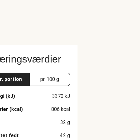
ringsværdier
r. portion
pr. 100 g
gi (kJ)
3370
kJ
rier (kcal)
806
kcal
32
g
et fedt
4.2
g