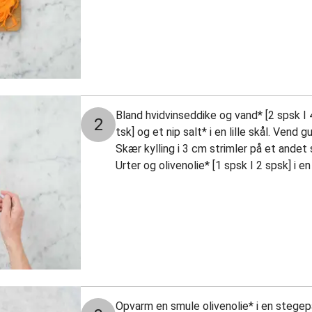
Bland hvidvinseddike og vand* [2 spsk I 
2
tsk] og et nip salt* i en lille skål. Vend gu
Skær kylling i 3 cm strimler på et ande
Urter og olivenolie* [1 spsk I 2 spsk] i en
Opvarm en smule olivenolie* i en stege