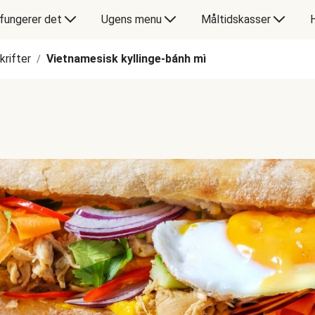
fungerer det
Ugens menu
Måltidskasser
rifter
Vietnamesisk kyllinge-bánh mì
/