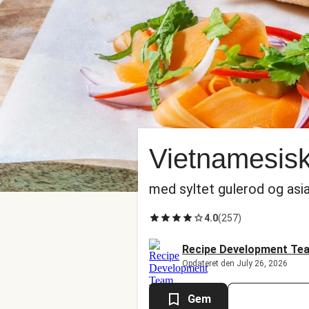
Vietnamesisk
med syltet gulerod og asi
4.0
(
257
)
Recipe Development Te
Opdateret den July 26, 2026
Gem