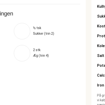
Kulh
ringen
Suk
Kost
½ tsk
Sukker (trin 2)
Prot
Kole
2 stk
Salt
Æg (trin 4)
Pot
Cal
Iron
På gr
vi kø
nærin