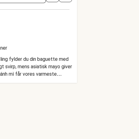
ener
ling fylder du din baguette med
igt svirp, mens asiatisk mayo giver
 bánh mì får vores varmeste