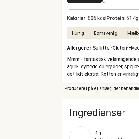
Kalorier
:
806 kcal
Protein
:
51.4g
Hurtig
Børnevenlig
Mælke
Allergener
:
Sulfitter
•
Gluten
•
Hve
Mmm - fantastisk velsmagende san
agurk, syltede gulerødder, spejlæg
det lidt ekstra. Retten er virkel
anbefalinger!
Produceret på et anlæg, der behandler
Ingredienser
4 g