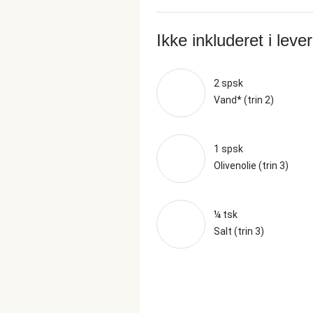
Ikke inkluderet i leve
2 spsk
Vand* (trin 2)
1 spsk
Olivenolie (trin 3)
¼ tsk
Salt (trin 3)