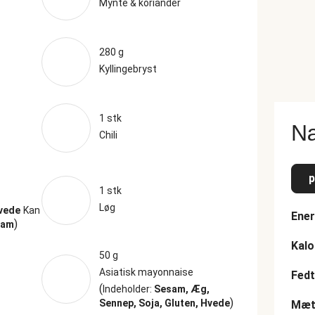
Mynte & koriander
280 g
Kyllingebryst
1 stk
Næ
Chili
p
1 stk
Løg
Hvede
Kan
Ener
)
sam
Kalo
50 g
Asiatisk mayonnaise
Fedt
(
Indeholder:
Sesam, Æg,
)
Sennep, Soja, Gluten, Hvede
Mætt