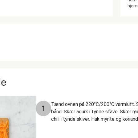
hjemm
de
Tænd ovnen på 220°C/200°C varmluft. Sk
1
bånd. Skær agurk i tynde stave. Skær rød
chili i tynde skiver. Hak mynte og korian