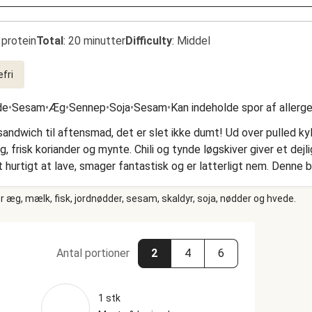
 protein
Total
:
20 minutter
Difficulty
:
Middel
fri
de
•
Sesam
•
Æg
•
Sennep
•
Soja
•
Sesam
•
Kan indeholde spor af allerg
dwich til aftensmad, det er slet ikke dumt! Ud over pulled kyl
, frisk koriander og mynte. Chili og tynde løgskiver giver et dejl
igt hurtigt at lave, smager fantastisk og er latterligt nem. Denne
 æg, mælk, fisk, jordnødder, sesam, skaldyr, soja, nødder og hvede.
Antal portioner
2
4
6
1 stk