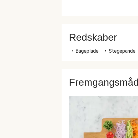
Redskaber
•
Bageplade
•
Stegepande
Fremgangsmå