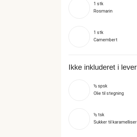
1 stk
Rosmarin
1 stk
Camembert
Ikke inkluderet i leve
½ spsk
Olie til stegning
½ tsk
Sukker til karamellise