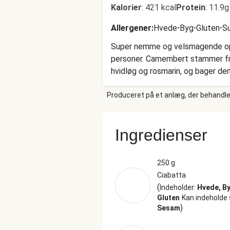
Kalorier
:
421 kcal
Protein
:
11.9g
Allergener
:
Hvede
•
Byg
•
Gluten
•
Su
Super nemme og velsmagende opskri
personer. Camembert stammer fra
hvidløg og rosmarin, og bager de
ciabatta. Perfekt til at dele over
Produceret på et anlæg, der behandler
Ingredienser
250 g
Ciabatta
(
Indeholder:
Hvede, By
Gluten
Kan indeholde 
)
Sesam