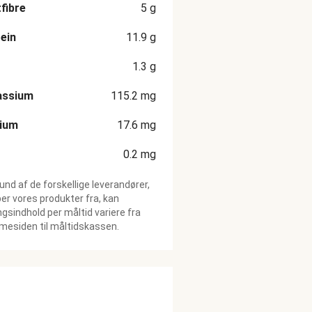
fibre
5
g
ein
11.9
g
1.3
g
assium
115.2
mg
cium
17.6
mg
0.2
mg
und af de forskellige leverandører,
ber vores produkter fra, kan
gsindhold per måltid variere fra
esiden til måltidskassen.