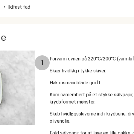
•
Ildfast fad
de
Forvarm ovnen på 220°C/200°C (varmluf
1
Skær hvidløg i tykke skiver.
Hak rosmarinblade groft.
Kom camembert på et stykke sølvpapir, 
krydsformet mønster.
Skub hvidløgsskiverne ind i krydsene, d
olivenolie.
Fold sølvpapir for at lave en lille pakke, 