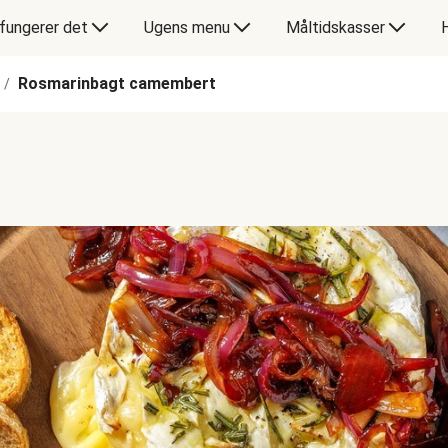
fungerer det
Ugens menu
Måltidskasser
Rosmarinbagt camembert
/