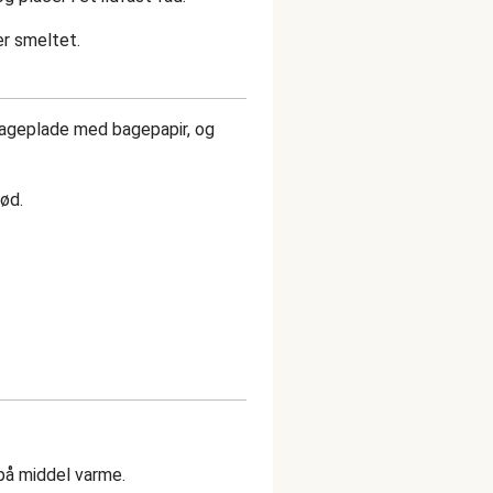
er smeltet.
 bageplade med bagepapir, og
rød.
på middel varme.