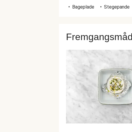
•
Bageplade
•
Stegepande
Fremgangsmå