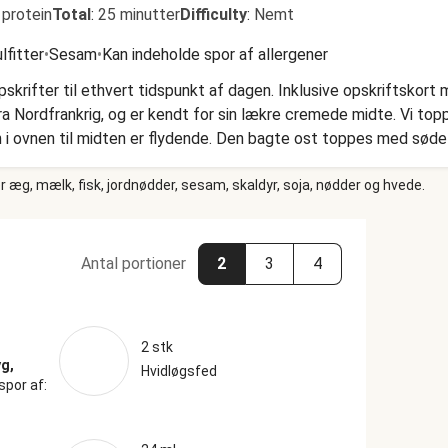
 protein
Total
:
25 minutter
Difficulty
:
Nemt
lfitter
•
Sesam
•
Kan indeholde spor af allergener
fter til ethvert tidspunkt af dagen. Inklusive opskriftskort me
 Nordfrankrig, og er kendt for sin lækre cremede midte. Vi t
n i ovnen til midten er flydende. Den bagte ost toppes med søde
 et hyggeligt måltid.
 æg, mælk, fisk, jordnødder, sesam, skaldyr, soja, nødder og hvede.
Antal portioner
2
3
4
2 stk
g,
Hvidløgsfed
spor af: