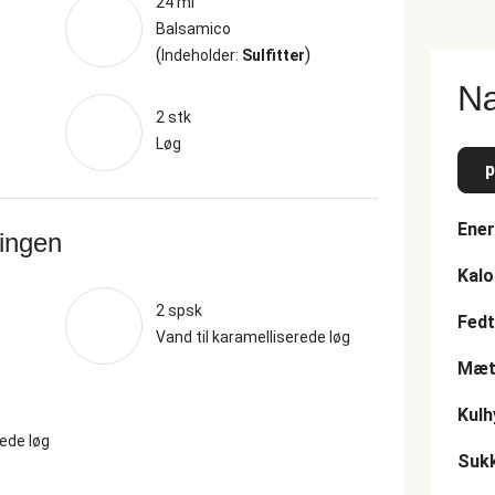
24 ml
Balsamico
(
)
Indeholder:
Sulfitter
Næ
2 stk
Løg
p
Ener
ringen
Kalo
2 spsk
Fedt
Vand til karamelliserede løg
Mætt
Kulh
rede løg
Suk