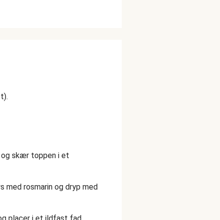
t).
og skær toppen i et
rys med rosmarin og dryp med
og placer i et ildfast fad.