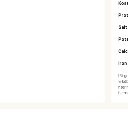
Kost
Prot
Salt
Pot
Cal
Iron
På gr
vi kø
nærin
hjemm