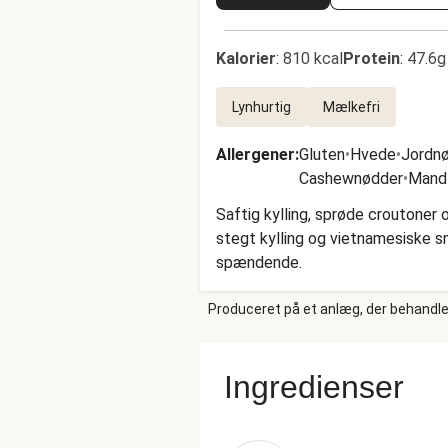
Kalorier
:
810 kcal
Protein
:
47.6g
Lynhurtig
Mælkefri
Allergener
:
Gluten
•
Hvede
•
Jordn
Cashewnødder
•
Mand
Saftig kylling, sprøde croutoner 
stegt kylling og vietnamesiske sm
spændende.
Produceret på et anlæg, der behandler
Ingredienser