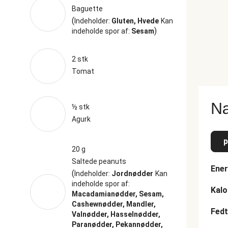
Baguette
(
Indeholder:
Gluten, Hvede
Kan
)
indeholde spor af:
Sesam
2 stk
Tomat
Næ
½ stk
Agurk
p
20 g
Saltede peanuts
Ener
(
Indeholder:
Jordnødder
Kan
indeholde spor af:
Kalo
Macadamianødder, Sesam,
Cashewnødder, Mandler,
Fedt
Valnødder, Hasselnødder,
Paranødder, Pekannødder,