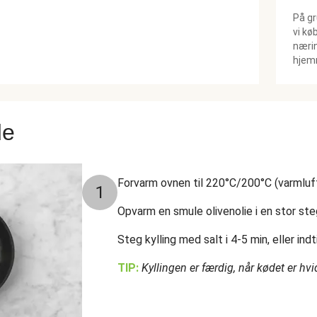
På gr
vi kø
nærin
hjemm
de
Forvarm ovnen til 220°C/200°C (varmluft
1
Opvarm en smule olivenolie i en stor s
Steg kylling med salt i 4-5 min, eller i
TIP:
Kyllingen er færdig, når kødet er hv