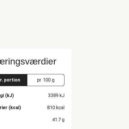
ringsværdier
r. portion
pr. 100 g
gi (kJ)
3389
kJ
rier (kcal)
810
kcal
41.7
g