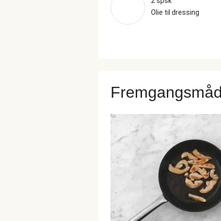
2 spsk
Olie til dressing
Fremgangsmå