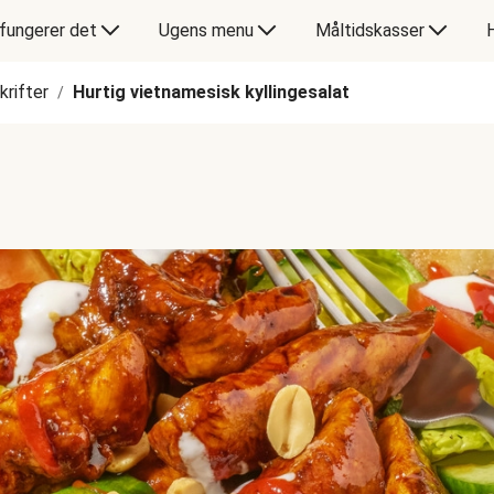
fungerer det
Ugens menu
Måltidskasser
rifter
Hurtig vietnamesisk kyllingesalat
/