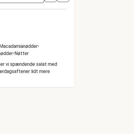
Macadamianødder
•
nødder
•
Nøtter
laver vi spændende salat med
verdagsaftener lidt mere