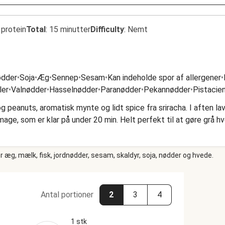
 protein
Total
:
15 minutter
Difficulty
:
Nemt
ødder
•
Soja
•
Æg
•
Sennep
•
Sesam
•
Kan indeholde spor af allergener
•
ler
•
Valnødder
•
Hasselnødder
•
Paranødder
•
Pekannødder
•
Pistacie
og peanuts, aromatisk mynte og lidt spice fra sriracha. I aften 
age, som er klar på under 20 min. Helt perfekt til at gøre grå h
 æg, mælk, fisk, jordnødder, sesam, skaldyr, soja, nødder og hvede.
Antal portioner
2
3
4
1 stk