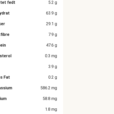
et fedt
5.2
g
ydrat
63.9
g
ker
29.1
g
fibre
7.9
g
ein
47.6
g
sterol
0.3
mg
3.9
g
s Fat
0.2
g
assium
586.2
mg
cium
58.8
mg
1.8
mg