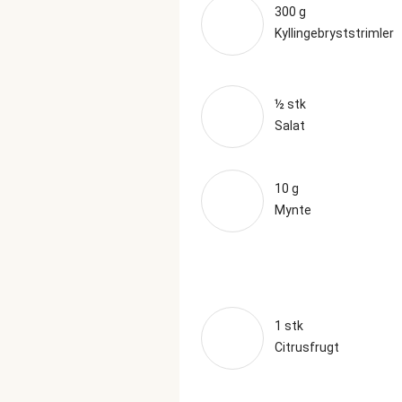
300 g
Kyllingebryststrimler
½ stk
Salat
10 g
Mynte
1 stk
Citrusfrugt