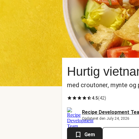
Hurtig vietna
med croutoner, mynte og 
4.5
(
42
)
Recipe Development Te
Opdateret den July 24, 2026
Gem