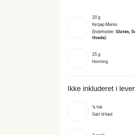
20 g
Ketjap Manis
(
Indeholder:
Gluten, S
)
Hvede
25 g
Honning
Ikke inkluderet i leve
¼ tsk
Salt til kød