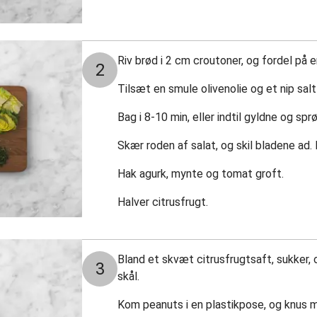
Riv brød i 2 cm croutoner, og fordel på
2
Tilsæt en smule olivenolie og et nip sa
Bag i 8-10 min, eller indtil gyldne og spr
Skær roden af salat, og skil bladene ad. 
Hak agurk, mynte og tomat groft.
Halver citrusfrugt.
Bland et skvæt citrusfrugtsaft, sukker, ol
3
skål.
Kom peanuts i en plastikpose, og knus 