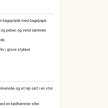
 en bageplade med bagepapir.
lt og peber, og vend sammen.
øde.
Riv i grove stykker.
ivenolie og et nip salt i en stor
med en kødhammer eller