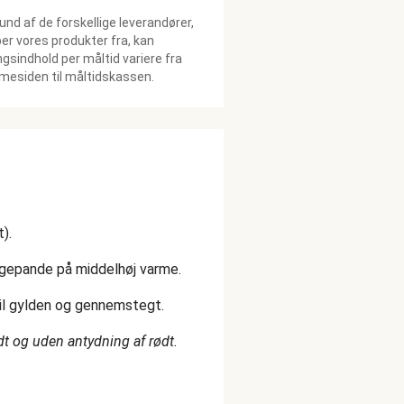
und af de forskellige leverandører,
ber vores produkter fra, kan
gsindhold per måltid variere fra
esiden til måltidskassen.
).
tegepande på middelhøj varme.
ndtil gylden og gennemstegt.
idt og uden antydning af rødt.