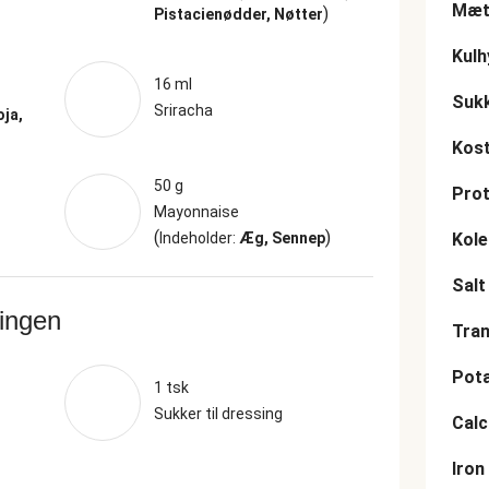
Mætt
)
Pistacienødder, Nøtter
Kulh
16 ml
Suk
Sriracha
oja,
Kost
50 g
Prot
Mayonnaise
(
)
Indeholder:
Æg, Sennep
Kole
Salt
ringen
Tran
Pot
1 tsk
Sukker til dressing
Cal
Iron