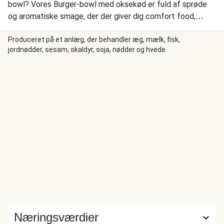
bowl? Vores Burger-bowl med oksekød er fuld af sprøde
og aromatiske smage, der der giver dig comfort food,
selvom det ingen tid tager at lave. Nyd kødsauce med
tomat, og hjemmelavet burgerdressing i hver en bid.
Produceret på et anlæg, der behandler æg, mælk, fisk,
jordnødder, sesam, skaldyr, soja, nødder og hvede.
Næringsværdier