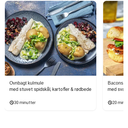
Ovnbagt kulmule
Baconsan
med stuvet spidskål, kartofler & rødbede
med svam
30 minutter
20 minu