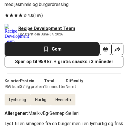
med jasminris og burgerdressing
4.0
(
189
)
Recipe Development Team
Opdateret den June 04, 2026
Gem
Spar op til 959 kr. + gratis snacks i 3 måneder
Kalorier
Protein
Total
Difficulty
959 kcal
37.9g protein
15 minutter
Nemt
Lynhurtig
Hurtig
Hvedefri
Allergener
:
Mælk
•
Æg
•
Sennep
•
Selleri
Lyst til en smagene fra en burger men i en lynhurtig og frisk