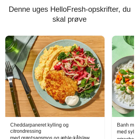
Denne uges HelloFresh-opskrifter, du
skal prøve
Cheddarpaneret kylling og
Banh mi-i
citrondressing
med sylte
med grøntsagsmos og æble-kålslaw