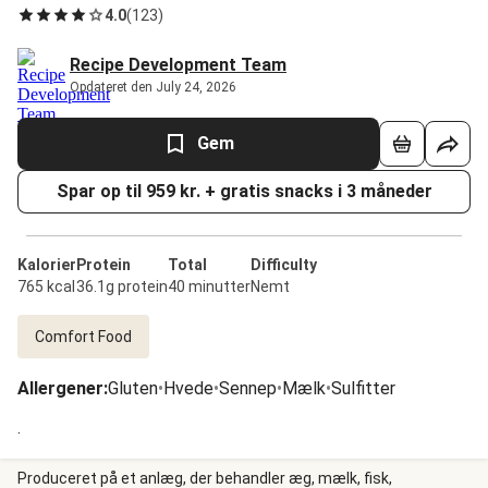
4.0
(
123
)
Recipe Development Team
Opdateret den July 24, 2026
Gem
Spar op til 959 kr. + gratis snacks i 3 måneder
Kalorier
Protein
Total
Difficulty
765 kcal
36.1g protein
40 minutter
Nemt
Comfort Food
Allergener
:
Gluten
•
Hvede
•
Sennep
•
Mælk
•
Sulfitter
.
Produceret på et anlæg, der behandler æg, mælk, fisk,