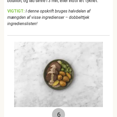
bouillon, og lad simre i 3 min, eller indtil let tyknet.
VIGTIGT:
I denne opskrift bruges halvdelen af
mængden af visse ingredienser – dobbelttjek
ingredienslisten!
6