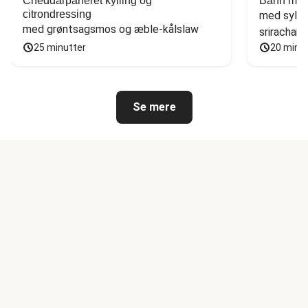
Cheddarpaneret kylling og
Banh mi-i
citrondressing
med sylte
med grøntsagsmos og æble-kålslaw
sriracham
25 minutter
20 minu
Se mere