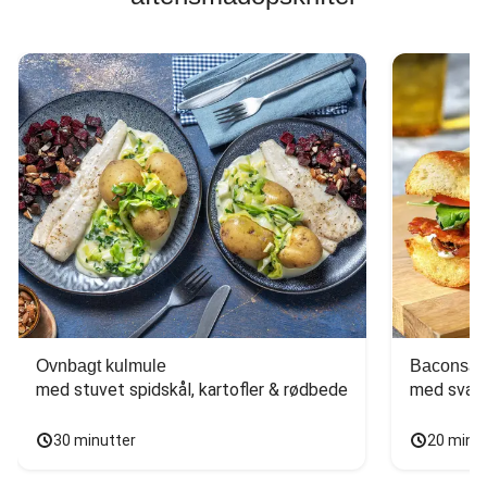
Ovnbagt kulmule
Baconsan
med stuvet spidskål, kartofler & rødbede
med svam
30 minutter
20 minu