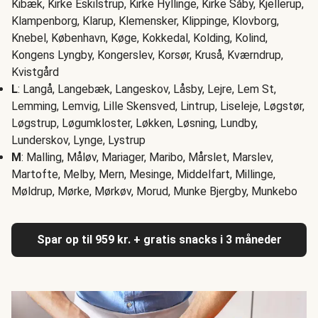
Kibæk, Kirke Eskilstrup, Kirke Hyllinge, Kirke Såby, Kjellerup,
Klampenborg, Klarup, Klemensker, Klippinge, Klovborg,
Knebel, København, Køge, Kokkedal, Kolding, Kolind,
Kongens Lyngby, Kongerslev, Korsør, Kruså, Kværndrup,
Kvistgård
L
: Langå, Langebæk, Langeskov, Låsby, Lejre, Lem St,
Lemming, Lemvig, Lille Skensved, Lintrup, Liseleje, Løgstør,
Løgstrup, Løgumkloster, Løkken, Løsning, Lundby,
Lunderskov, Lynge, Lystrup
M
: Malling, Måløv, Mariager, Maribo, Mårslet, Marslev,
Martofte, Melby, Mern, Mesinge, Middelfart, Millinge,
Møldrup, Mørke, Mørkøv, Morud, Munke Bjergby, Munkebo
Spar op til 959 kr. + gratis snacks i 3 måneder