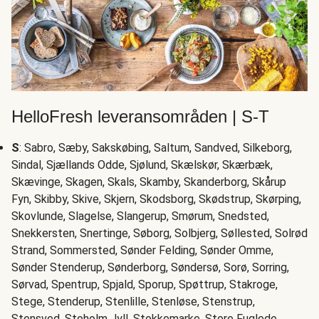
HelloFresh leveransområden | S-T
S
: Sabro, Sæby, Sakskøbing, Saltum, Sandved, Silkeborg,
Sindal, Sjællands Odde, Sjølund, Skælskør, Skærbæk,
Skævinge, Skagen, Skals, Skamby, Skanderborg, Skårup
Fyn, Skibby, Skive, Skjern, Skodsborg, Skødstrup, Skørping,
Skovlunde, Slagelse, Slangerup, Smørum, Snedsted,
Snekkersten, Snertinge, Søborg, Solbjerg, Søllested, Solrød
Strand, Sommersted, Sønder Felding, Sønder Omme,
Sønder Stenderup, Sønderborg, Søndersø, Sorø, Sorring,
Sørvad, Spentrup, Spjald, Sporup, Spøttrup, Stakroge,
Stege, Stenderup, Stenlille, Stenløse, Stenstrup,
Stensved, Stoholm Jyll, Stokkemarke, Store Fuglede,