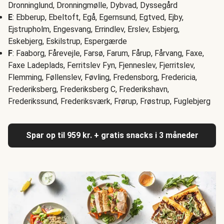
Dronninglund, Dronningmølle, Dybvad, Dyssegård
E
: Ebberup, Ebeltoft, Egå, Egernsund, Egtved, Ejby,
Ejstrupholm, Engesvang, Errindlev, Erslev, Esbjerg,
Eskebjerg, Eskilstrup, Espergærde
F
: Faaborg, Fårevejle, Farsø, Farum, Fårup, Fårvang, Faxe,
Faxe Ladeplads, Ferritslev Fyn, Fjenneslev, Fjerritslev,
Flemming, Føllenslev, Føvling, Fredensborg, Fredericia,
Frederiksberg, Frederiksberg C, Frederikshavn,
Frederikssund, Frederiksværk, Frørup, Frøstrup, Fuglebjerg
Spar op til 959 kr. + gratis snacks i 3 måneder