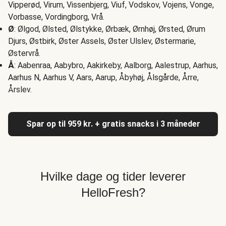
Vipperød, Virum, Vissenbjerg, Viuf, Vodskov, Vojens, Vonge,
Vorbasse, Vordingborg, Vrå.
Ø
: Ølgod, Ølsted, Ølstykke, Ørbæk, Ørnhøj, Ørsted, Ørum
Djurs, Østbirk, Øster Assels, Øster Ulslev, Østermarie,
Østervrå.
Å
: Aabenraa, Aabybro, Aakirkeby, Aalborg, Aalestrup, Aarhus,
Aarhus N, Aarhus V, Aars, Aarup, Åbyhøj, Ålsgårde, Årre,
Årslev.
Spar op til 959 kr. + gratis snacks i 3 måneder
Hvilke dage og tider leverer
HelloFresh?