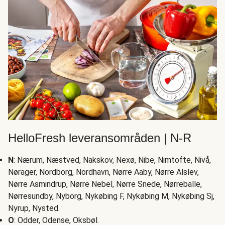
HelloFresh leveransområden | N-R
N
: Nærum, Næstved, Nakskov, Nexø, Nibe, Nimtofte, Nivå,
Nørager, Nordborg, Nordhavn, Nørre Aaby, Nørre Alslev,
Nørre Asmindrup, Nørre Nebel, Nørre Snede, Nørreballe,
Nørresundby, Nyborg, Nykøbing F, Nykøbing M, Nykøbing Sj,
Nyrup, Nysted.
O
: Odder, Odense, Oksbøl.