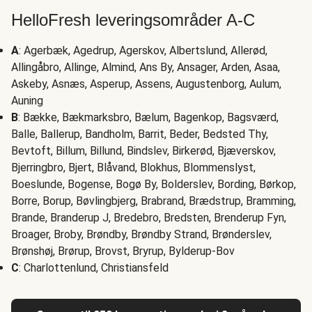
HelloFresh leveringsområder A-C
A
: Agerbæk, Agedrup, Agerskov, Albertslund, Allerød,
Allingåbro, Allinge, Almind, Ans By, Ansager, Arden, Asaa,
Askeby, Asnæs, Asperup, Assens, Augustenborg, Aulum,
Auning
B
: Bække, Bækmarksbro, Bælum, Bagenkop, Bagsværd,
Balle, Ballerup, Bandholm, Barrit, Beder, Bedsted Thy,
Bevtoft, Billum, Billund, Bindslev, Birkerød, Bjæverskov,
Bjerringbro, Bjert, Blåvand, Blokhus, Blommenslyst,
Boeslunde, Bogense, Bogø By, Bolderslev, Bording, Børkop,
Borre, Borup, Bøvlingbjerg, Brabrand, Brædstrup, Bramming,
Brande, Branderup J, Bredebro, Bredsten, Brenderup Fyn,
Broager, Broby, Brøndby, Brøndby Strand, Brønderslev,
Brønshøj, Brørup, Brovst, Bryrup, Bylderup-Bov
C
: Charlottenlund, Christiansfeld