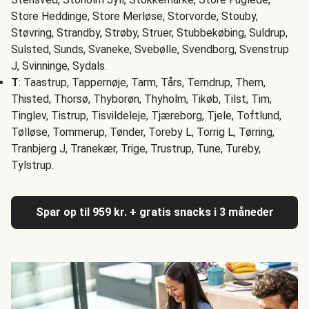
Store Heddinge, Store Merløse, Storvorde, Stouby,
Støvring, Strandby, Strøby, Struer, Stubbekøbing, Suldrup,
Sulsted, Sunds, Svaneke, Svebølle, Svendborg, Svenstrup
J, Svinninge, Sydals.
T
: Taastrup, Tappernøje, Tarm, Tårs, Terndrup, Them,
Thisted, Thorsø, Thyborøn, Thyholm, Tikøb, Tilst, Tim,
Tinglev, Tistrup, Tisvildeleje, Tjæreborg, Tjele, Toftlund,
Tølløse, Tommerup, Tønder, Toreby L, Torrig L, Tørring,
Tranbjerg J, Tranekær, Trige, Trustrup, Tune, Tureby,
Tylstrup.
Spar op til 959 kr. + gratis snacks i 3 måneder