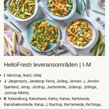
HelloFresh leveransområden | I-M
I
: Idestrup, Ikast, Ishøj
J
: Jægerspris, Janderup Vestj, Jelling, Jerslev J, Jerslev
Sjælland, Jerup, Jordrup, Juelsminde, Jyderup, Jyllinge,
Jystrup Midtsj
K
: Kalundborg, Kalvehave, Karby, Karise, Karlslunde,
Karrebæksminde, Karup J, Kastrup, Kerteminde, Kettinge,