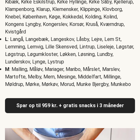
Kibæk, Kirke Eskilstrup, Kirke Hyllinge, Kirke Såby, Kjellerup,
Klampenborg, Klarup, Klemensker, Klippinge, Klovborg,
Knebel, København, Køge, Kokkedal, Kolding, Kolind,
Kongens Lyngby, Kongerslev, Korsør, Kruså, Kværndrup,
Kvistgård
L
: Langå, Langebæk, Langeskov, Låsby, Lejre, Lem St,
Lemming, Lemvig, Lille Skensved, Lintrup, Liseleje, Løgstør,
Løgstrup, Løgumkloster, Løkken, Løsning, Lundby,
Lunderskov, Lynge, Lystrup
M
: Malling, Måløv, Mariager, Maribo, Mårslet, Marslev,
Martofte, Melby, Mern, Mesinge, Middelfart, Millinge,
Møldrup, Mørke, Mørkøv, Morud, Munke Bjergby, Munkebo
Spar op til 959 kr. + gratis snacks i 3 måneder