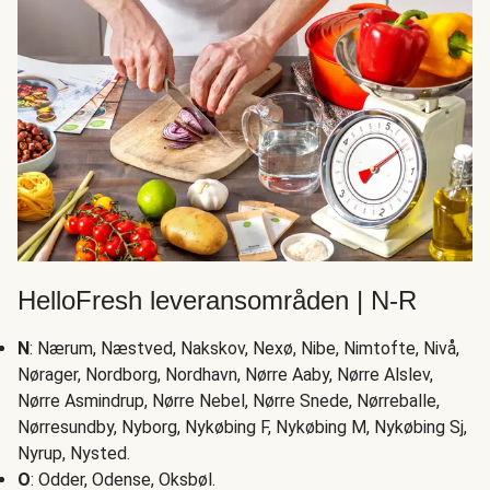
HelloFresh leveransområden | N-R
N
: Nærum, Næstved, Nakskov, Nexø, Nibe, Nimtofte, Nivå,
Nørager, Nordborg, Nordhavn, Nørre Aaby, Nørre Alslev,
Nørre Asmindrup, Nørre Nebel, Nørre Snede, Nørreballe,
Nørresundby, Nyborg, Nykøbing F, Nykøbing M, Nykøbing Sj,
Nyrup, Nysted.
O
: Odder, Odense, Oksbøl.