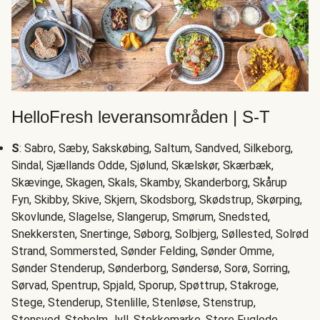
HelloFresh leveransområden | S-T
S
: Sabro, Sæby, Sakskøbing, Saltum, Sandved, Silkeborg,
Sindal, Sjællands Odde, Sjølund, Skælskør, Skærbæk,
Skævinge, Skagen, Skals, Skamby, Skanderborg, Skårup
Fyn, Skibby, Skive, Skjern, Skodsborg, Skødstrup, Skørping,
Skovlunde, Slagelse, Slangerup, Smørum, Snedsted,
Snekkersten, Snertinge, Søborg, Solbjerg, Søllested, Solrød
Strand, Sommersted, Sønder Felding, Sønder Omme,
Sønder Stenderup, Sønderborg, Søndersø, Sorø, Sorring,
Sørvad, Spentrup, Spjald, Sporup, Spøttrup, Stakroge,
Stege, Stenderup, Stenlille, Stenløse, Stenstrup,
Stensved, Stoholm Jyll, Stokkemarke, Store Fuglede,