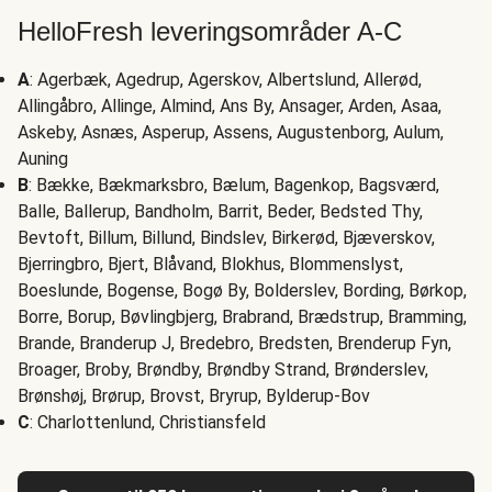
HelloFresh leveringsområder A-C
A
: Agerbæk, Agedrup, Agerskov, Albertslund, Allerød,
Allingåbro, Allinge, Almind, Ans By, Ansager, Arden, Asaa,
Askeby, Asnæs, Asperup, Assens, Augustenborg, Aulum,
Auning
B
: Bække, Bækmarksbro, Bælum, Bagenkop, Bagsværd,
Balle, Ballerup, Bandholm, Barrit, Beder, Bedsted Thy,
Bevtoft, Billum, Billund, Bindslev, Birkerød, Bjæverskov,
Bjerringbro, Bjert, Blåvand, Blokhus, Blommenslyst,
Boeslunde, Bogense, Bogø By, Bolderslev, Bording, Børkop,
Borre, Borup, Bøvlingbjerg, Brabrand, Brædstrup, Bramming,
Brande, Branderup J, Bredebro, Bredsten, Brenderup Fyn,
Broager, Broby, Brøndby, Brøndby Strand, Brønderslev,
Brønshøj, Brørup, Brovst, Bryrup, Bylderup-Bov
C
: Charlottenlund, Christiansfeld