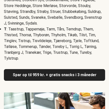
Store Heddinge, Store Merløse, Storvorde, Stouby,
Støvring, Strandby, Strøby, Struer, Stubbekøbing, Suldrup,
Sulsted, Sunds, Svaneke, Svebølle, Svendborg, Svenstrup
J, Svinninge, Sydals.
T
: Taastrup, Tappernøje, Tarm, Tårs, Terndrup, Them,
Thisted, Thorsø, Thyborøn, Thyholm, Tikøb, Tilst, Tim,
Tinglev, Tistrup, Tisvildeleje, Tjæreborg, Tjele, Toftlund,
Tølløse, Tommerup, Tønder, Toreby L, Torrig L, Tørring,
Tranbjerg J, Tranekær, Trige, Trustrup, Tune, Tureby,
Tylstrup.
Spar op til 959 kr. + gratis snacks i 3 måneder