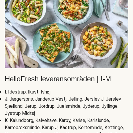
HelloFresh leveransområden | I-M
I
: Idestrup, Ikast, Ishøj
J
: Jægerspris, Janderup Vestj, Jelling, Jerslev J, Jerslev
Sjælland, Jerup, Jordrup, Juelsminde, Jyderup, Jyllinge,
Jystrup Midtsj
K
: Kalundborg, Kalvehave, Karby, Karise, Karlslunde,
Karrebæksminde, Karup J, Kastrup, Kerteminde, Kettinge,