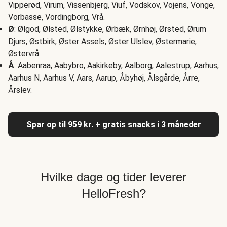
Vipperød, Virum, Vissenbjerg, Viuf, Vodskov, Vojens, Vonge,
Vorbasse, Vordingborg, Vrå.
Ø
: Ølgod, Ølsted, Ølstykke, Ørbæk, Ørnhøj, Ørsted, Ørum
Djurs, Østbirk, Øster Assels, Øster Ulslev, Østermarie,
Østervrå.
Å
: Aabenraa, Aabybro, Aakirkeby, Aalborg, Aalestrup, Aarhus,
Aarhus N, Aarhus V, Aars, Aarup, Åbyhøj, Ålsgårde, Årre,
Årslev.
Spar op til 959 kr. + gratis snacks i 3 måneder
Hvilke dage og tider leverer
HelloFresh?