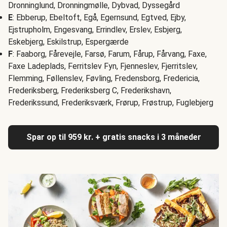
Dronninglund, Dronningmølle, Dybvad, Dyssegård
E
: Ebberup, Ebeltoft, Egå, Egernsund, Egtved, Ejby,
Ejstrupholm, Engesvang, Errindlev, Erslev, Esbjerg,
Eskebjerg, Eskilstrup, Espergærde
F
: Faaborg, Fårevejle, Farsø, Farum, Fårup, Fårvang, Faxe,
Faxe Ladeplads, Ferritslev Fyn, Fjenneslev, Fjerritslev,
Flemming, Føllenslev, Føvling, Fredensborg, Fredericia,
Frederiksberg, Frederiksberg C, Frederikshavn,
Frederikssund, Frederiksværk, Frørup, Frøstrup, Fuglebjerg
Spar op til 959 kr. + gratis snacks i 3 måneder