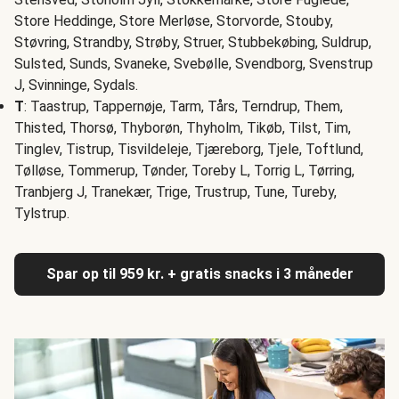
Store Heddinge, Store Merløse, Storvorde, Stouby,
Støvring, Strandby, Strøby, Struer, Stubbekøbing, Suldrup,
Sulsted, Sunds, Svaneke, Svebølle, Svendborg, Svenstrup
J, Svinninge, Sydals.
T
: Taastrup, Tappernøje, Tarm, Tårs, Terndrup, Them,
Thisted, Thorsø, Thyborøn, Thyholm, Tikøb, Tilst, Tim,
Tinglev, Tistrup, Tisvildeleje, Tjæreborg, Tjele, Toftlund,
Tølløse, Tommerup, Tønder, Toreby L, Torrig L, Tørring,
Tranbjerg J, Tranekær, Trige, Trustrup, Tune, Tureby,
Tylstrup.
Spar op til 959 kr. + gratis snacks i 3 måneder