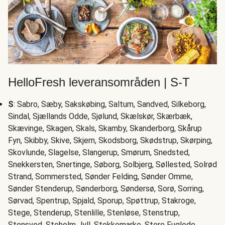
HelloFresh leveransområden | S-T
S
: Sabro, Sæby, Sakskøbing, Saltum, Sandved, Silkeborg,
Sindal, Sjællands Odde, Sjølund, Skælskør, Skærbæk,
Skævinge, Skagen, Skals, Skamby, Skanderborg, Skårup
Fyn, Skibby, Skive, Skjern, Skodsborg, Skødstrup, Skørping,
Skovlunde, Slagelse, Slangerup, Smørum, Snedsted,
Snekkersten, Snertinge, Søborg, Solbjerg, Søllested, Solrød
Strand, Sommersted, Sønder Felding, Sønder Omme,
Sønder Stenderup, Sønderborg, Søndersø, Sorø, Sorring,
Sørvad, Spentrup, Spjald, Sporup, Spøttrup, Stakroge,
Stege, Stenderup, Stenlille, Stenløse, Stenstrup,
Stensved, Stoholm Jyll, Stokkemarke, Store Fuglede,