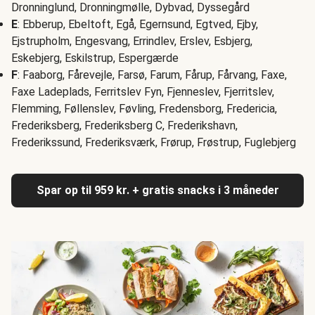
Dronninglund, Dronningmølle, Dybvad, Dyssegård
E
: Ebberup, Ebeltoft, Egå, Egernsund, Egtved, Ejby,
Ejstrupholm, Engesvang, Errindlev, Erslev, Esbjerg,
Eskebjerg, Eskilstrup, Espergærde
F
: Faaborg, Fårevejle, Farsø, Farum, Fårup, Fårvang, Faxe,
Faxe Ladeplads, Ferritslev Fyn, Fjenneslev, Fjerritslev,
Flemming, Føllenslev, Føvling, Fredensborg, Fredericia,
Frederiksberg, Frederiksberg C, Frederikshavn,
Frederikssund, Frederiksværk, Frørup, Frøstrup, Fuglebjerg
Spar op til 959 kr. + gratis snacks i 3 måneder