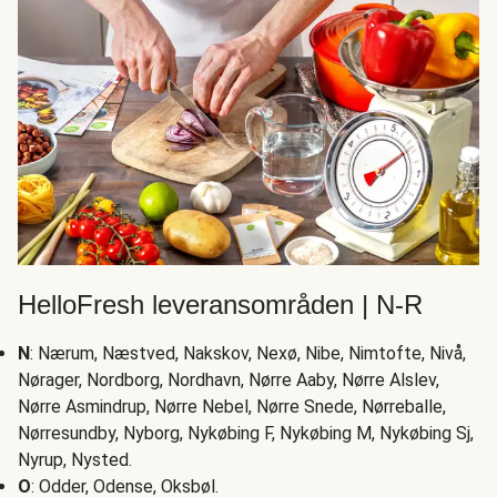
HelloFresh leveransområden | N-R
N
: Nærum, Næstved, Nakskov, Nexø, Nibe, Nimtofte, Nivå,
Nørager, Nordborg, Nordhavn, Nørre Aaby, Nørre Alslev,
Nørre Asmindrup, Nørre Nebel, Nørre Snede, Nørreballe,
Nørresundby, Nyborg, Nykøbing F, Nykøbing M, Nykøbing Sj,
Nyrup, Nysted.
O
: Odder, Odense, Oksbøl.