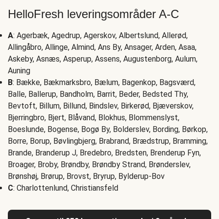
HelloFresh leveringsområder A-C
A
: Agerbæk, Agedrup, Agerskov, Albertslund, Allerød,
Allingåbro, Allinge, Almind, Ans By, Ansager, Arden, Asaa,
Askeby, Asnæs, Asperup, Assens, Augustenborg, Aulum,
Auning
B
: Bække, Bækmarksbro, Bælum, Bagenkop, Bagsværd,
Balle, Ballerup, Bandholm, Barrit, Beder, Bedsted Thy,
Bevtoft, Billum, Billund, Bindslev, Birkerød, Bjæverskov,
Bjerringbro, Bjert, Blåvand, Blokhus, Blommenslyst,
Boeslunde, Bogense, Bogø By, Bolderslev, Bording, Børkop,
Borre, Borup, Bøvlingbjerg, Brabrand, Brædstrup, Bramming,
Brande, Branderup J, Bredebro, Bredsten, Brenderup Fyn,
Broager, Broby, Brøndby, Brøndby Strand, Brønderslev,
Brønshøj, Brørup, Brovst, Bryrup, Bylderup-Bov
C
: Charlottenlund, Christiansfeld