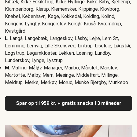
Kibæk, Kirke Eskilstrup, Kirke Hyllinge, Kirke Såby, Kjellerup,
Klampenborg, Klarup, Klemensker, Klippinge, Klovborg,
Knebel, København, Køge, Kokkedal, Kolding, Kolind,
Kongens Lyngby, Kongerslev, Korsør, Kruså, Kværndrup,
Kvistgård
L
: Langå, Langebæk, Langeskov, Låsby, Lejre, Lem St,
Lemming, Lemvig, Lille Skensved, Lintrup, Liseleje, Løgstør,
Løgstrup, Løgumkloster, Løkken, Løsning, Lundby,
Lunderskov, Lynge, Lystrup
M
: Malling, Måløv, Mariager, Maribo, Mårslet, Marslev,
Martofte, Melby, Mern, Mesinge, Middelfart, Millinge,
Møldrup, Mørke, Mørkøv, Morud, Munke Bjergby, Munkebo
Spar op til 959 kr. + gratis snacks i 3 måneder