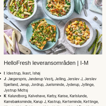
HelloFresh leveransområden | I-M
I
: Idestrup, Ikast, Ishøj
J
: Jægerspris, Janderup Vestj, Jelling, Jerslev J, Jerslev
Sjælland, Jerup, Jordrup, Juelsminde, Jyderup, Jyllinge,
Jystrup Midtsj
K
: Kalundborg, Kalvehave, Karby, Karise, Karlslunde,
Karrebæksminde, Karup J, Kastrup, Kerteminde, Kettinge,