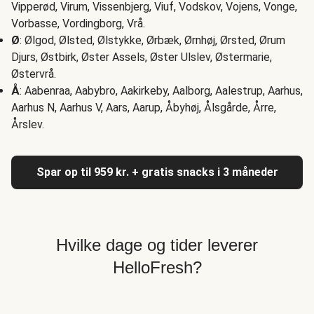
Vipperød, Virum, Vissenbjerg, Viuf, Vodskov, Vojens, Vonge,
Vorbasse, Vordingborg, Vrå.
Ø
: Ølgod, Ølsted, Ølstykke, Ørbæk, Ørnhøj, Ørsted, Ørum
Djurs, Østbirk, Øster Assels, Øster Ulslev, Østermarie,
Østervrå.
Å
: Aabenraa, Aabybro, Aakirkeby, Aalborg, Aalestrup, Aarhus,
Aarhus N, Aarhus V, Aars, Aarup, Åbyhøj, Ålsgårde, Årre,
Årslev.
Spar op til 959 kr. + gratis snacks i 3 måneder
Hvilke dage og tider leverer
HelloFresh?