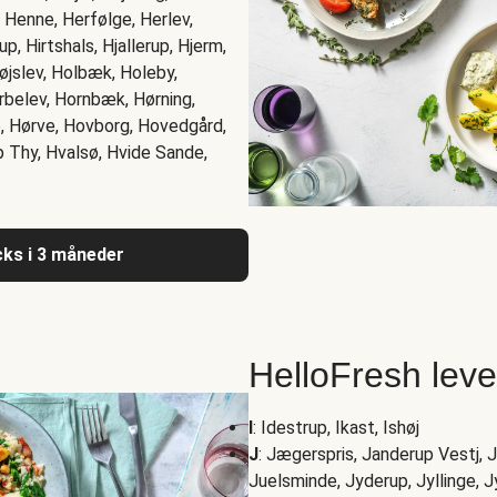
 Henne, Herfølge, Herlev,
p, Hirtshals, Hjallerup, Hjerm,
 Højslev, Holbæk, Holeby,
rbelev, Hornbæk, Hørning,
e, Hørve, Hovborg, Hovedgård,
Thy, Hvalsø, Hvide Sande,
acks i 3 måneder
HelloFresh lev
I
: Idestrup, Ikast, Ishøj
J
: Jægerspris, Janderup Vestj, J
Juelsminde, Jyderup, Jyllinge, J