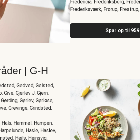
Fredericia, Frederiksberg, Frede
Frederiksværk, Frørup, Frøstrup,
Spar op til 959
råder | G-H
Gedsted, Gedved, Gelsted,
, Give, Gjerlev J, Gjern,
 Gørding, Gørlev, Gørløse,
ve, Grevinge, Grindsted,
d, Hals, Hammel, Hampen,
Harpelunde, Hasle, Haslev,
sted, Hejls, Hejnsvig,