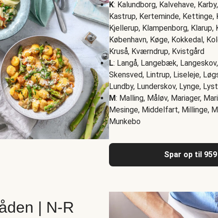
K
: Kalundborg, Kalvehave, Karby
Kastrup, Kerteminde, Kettinge, K
Kjellerup, Klampenborg, Klarup, 
København, Køge, Kokkedal, Kold
Kruså, Kværndrup, Kvistgård
L
: Langå, Langebæk, Langeskov, 
Skensved, Lintrup, Liseleje, Løg
Lundby, Lunderskov, Lynge, Lys
M
: Malling, Måløv, Mariager, Ma
Mesinge, Middelfart, Millinge, 
Munkebo
Spar op til 959
åden | N-R