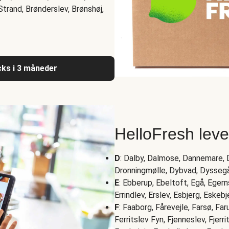
trand, Brønderslev, Brønshøj,
acks i 3 måneder
HelloFresh lev
D
: Dalby, Dalmose, Dannemare, D
Dronningmølle, Dybvad, Dysseg
E
: Ebberup, Ebeltoft, Egå, Eger
Errindlev, Erslev, Esbjerg, Eskeb
F
: Faaborg, Fårevejle, Farsø, Fa
Ferritslev Fyn, Fjenneslev, Fjerr