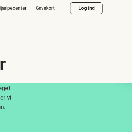
Hjælpecenter
Gavekort
Log ind
r
meget
er vi
n.