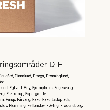
eringsområder D-F
augård, Dianalund, Dragør, Dronninglund,
ård
nsund, Egtved, Ejby, Ejstrupholm, Engesvang,
jerg, Eskilstrup, Espergærde
rum, Fårup, Fårvang, Faxe, Faxe Ladeplads,
itslev, Flemming, Føllenslev, Føvling, Fredensborg,