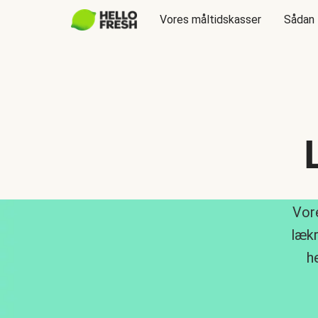
Vores måltidskasser
Sådan 
Vore
lækr
h