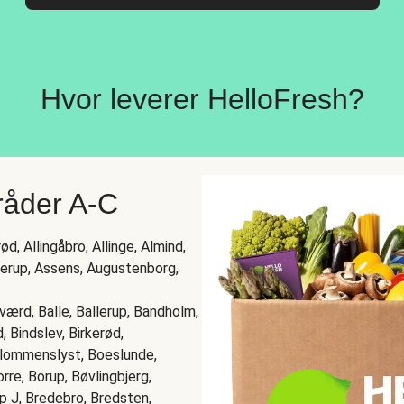
Hvor leverer HelloFresh?
råder A-C
d, Allingåbro, Allinge, Almind,
perup, Assens, Augustenborg,
rd, Balle, Ballerup, Bandholm,
, Bindslev, Birkerød,
 Blommenslyst, Boeslunde,
rre, Borup, Bøvlingbjerg,
p J, Bredebro, Bredsten,