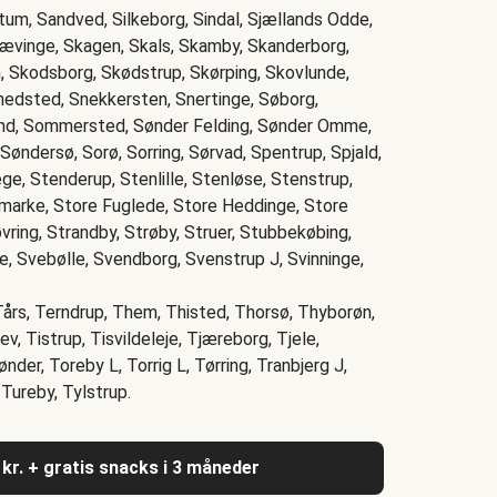
tum, Sandved, Silkeborg, Sindal, Sjællands Odde,
ævinge, Skagen, Skals, Skamby, Skanderborg,
n, Skodsborg, Skødstrup, Skørping, Skovlunde,
nedsted, Snekkersten, Snertinge, Søborg,
rand, Sommersted, Sønder Felding, Sønder Omme,
øndersø, Sorø, Sorring, Sørvad, Spentrup, Spjald,
ge, Stenderup, Stenlille, Stenløse, Stenstrup,
marke, Store Fuglede, Store Heddinge, Store
vring, Strandby, Strøby, Struer, Stubbekøbing,
e, Svebølle, Svendborg, Svenstrup J, Svinninge,
Tårs, Terndrup, Them, Thisted, Thorsø, Thyborøn,
ev, Tistrup, Tisvildeleje, Tjæreborg, Tjele,
der, Toreby L, Torrig L, Tørring, Tranbjerg J,
 Tureby, Tylstrup.
 kr. + gratis snacks i 3 måneder