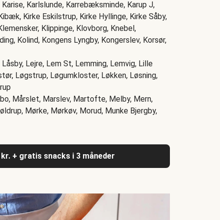
, Karise, Karlslunde, Karrebæksminde, Karup J,
ibæk, Kirke Eskilstrup, Kirke Hyllinge, Kirke Såby,
Klemensker, Klippinge, Klovborg, Knebel,
ing, Kolind, Kongens Lyngby, Kongerslev, Korsør,
Låsby, Lejre, Lem St, Lemming, Lemvig, Lille
stør, Løgstrup, Løgumkloster, Løkken, Løsning,
trup
ribo, Mårslet, Marslev, Martofte, Melby, Mern,
Møldrup, Mørke, Mørkøv, Morud, Munke Bjergby,
 kr. + gratis snacks i 3 måneder