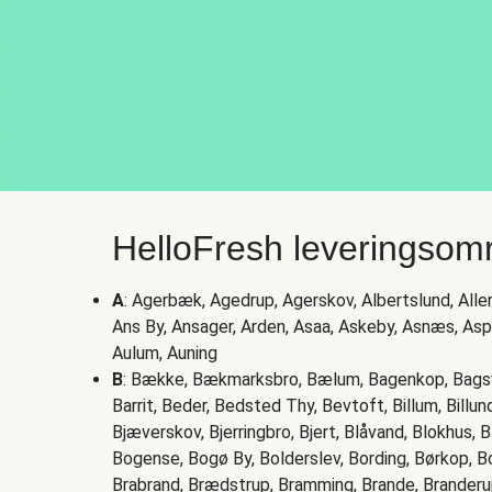
HelloFresh leveringsom
A
: Agerbæk, Agedrup, Agerskov, Albertslund, Allerø
Ans By, Ansager, Arden, Asaa, Askeby, Asnæs, As
Aulum, Auning
B
: Bække, Bækmarksbro, Bælum, Bagenkop, Bagsvæ
Barrit, Beder, Bedsted Thy, Bevtoft, Billum, Billund
Bjæverskov, Bjerringbro, Bjert, Blåvand, Blokhus,
Bogense, Bogø By, Bolderslev, Bording, Børkop, Bo
Brabrand, Brædstrup, Bramming, Brande, Branderu