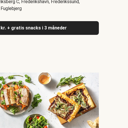
riksberg C, Frederikshavn, Frederikssund,
 Fuglebjerg
 kr. + gratis snacks i 3 måneder