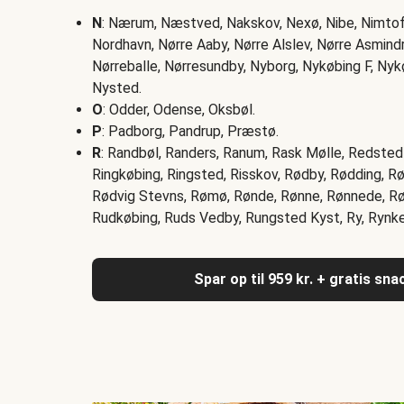
N
: Nærum, Næstved, Nakskov, Nexø, Nibe, Nimtoft
Nordhavn, Nørre Aaby, Nørre Alslev, Nørre Asmind
Nørreballe, Nørresundby, Nyborg, Nykøbing F, Nyk
Nysted.
O
: Odder, Odense, Oksbøl.
P
: Padborg, Pandrup, Præstø.
R
: Randbøl, Randers, Ranum, Rask Mølle, Redsted 
Ringkøbing, Ringsted, Risskov, Rødby, Rødding, 
Rødvig Stevns, Rømø, Rønde, Rønne, Rønnede, Rørv
Rudkøbing, Ruds Vedby, Rungsted Kyst, Ry, Rynke
Spar op til 959 kr. + gratis sn