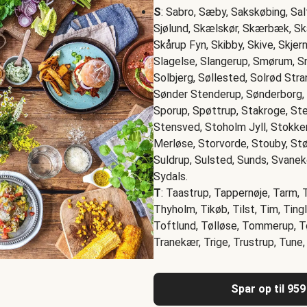
S
: Sabro, Sæby, Sakskøbing, Sal
Sjølund, Skælskør, Skærbæk, Sk
Skårup Fyn, Skibby, Skive, Skjer
Slagelse, Slangerup, Smørum, S
Solbjerg, Søllested, Solrød St
Sønder Stenderup, Sønderborg, S
Sporup, Spøttrup, Stakroge, Ste
Stensved, Stoholm Jyll, Stokke
Merløse, Storvorde, Stouby, Stø
Suldrup, Sulsted, Sunds, Svanek
Sydals.
T
: Taastrup, Tappernøje, Tarm, 
Thyholm, Tikøb, Tilst, Tim, Tingl
Toftlund, Tølløse, Tommerup, Tøn
Tranekær, Trige, Trustrup, Tune,
Spar op til 959