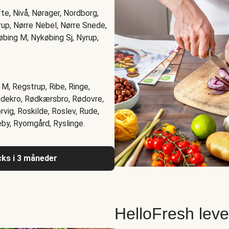
e, Nivå, Nørager, Nordborg,
rup, Nørre Nebel, Nørre Snede,
øbing M, Nykøbing Sj, Nyrup,
M, Regstrup, Ribe, Ringe,
Rødekro, Rødkærsbro, Rødovre,
ig, Roskilde, Roslev, Rude,
by, Ryomgård, Ryslinge.
acks i 3 måneder
HelloFresh lev