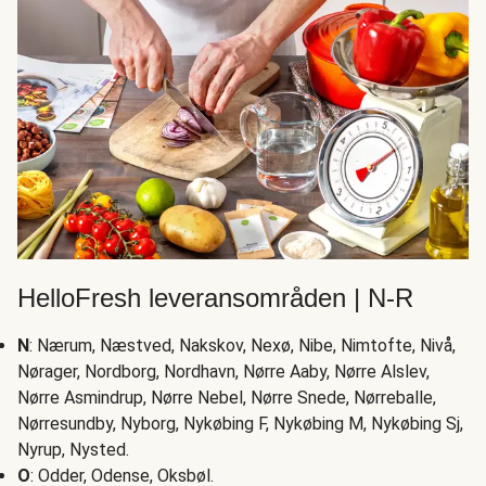
HelloFresh leveransområden | N-R
N
: Nærum, Næstved, Nakskov, Nexø, Nibe, Nimtofte, Nivå,
Nørager, Nordborg, Nordhavn, Nørre Aaby, Nørre Alslev,
Nørre Asmindrup, Nørre Nebel, Nørre Snede, Nørreballe,
Nørresundby, Nyborg, Nykøbing F, Nykøbing M, Nykøbing Sj,
Nyrup, Nysted.
O
: Odder, Odense, Oksbøl.