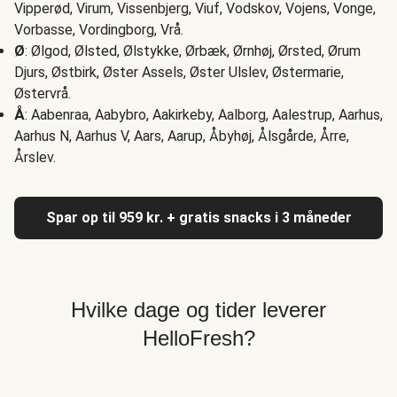
Vipperød, Virum, Vissenbjerg, Viuf, Vodskov, Vojens, Vonge,
Vorbasse, Vordingborg, Vrå.
Ø
: Ølgod, Ølsted, Ølstykke, Ørbæk, Ørnhøj, Ørsted, Ørum
Djurs, Østbirk, Øster Assels, Øster Ulslev, Østermarie,
Østervrå.
Å
: Aabenraa, Aabybro, Aakirkeby, Aalborg, Aalestrup, Aarhus,
Aarhus N, Aarhus V, Aars, Aarup, Åbyhøj, Ålsgårde, Årre,
Årslev.
Spar op til 959 kr. + gratis snacks i 3 måneder
Hvilke dage og tider leverer
HelloFresh?