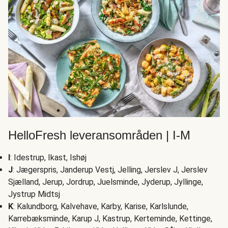
HelloFresh leveransområden | I-M
I
: Idestrup, Ikast, Ishøj
J
: Jægerspris, Janderup Vestj, Jelling, Jerslev J, Jerslev
Sjælland, Jerup, Jordrup, Juelsminde, Jyderup, Jyllinge,
Jystrup Midtsj
K
: Kalundborg, Kalvehave, Karby, Karise, Karlslunde,
Karrebæksminde, Karup J, Kastrup, Kerteminde, Kettinge,