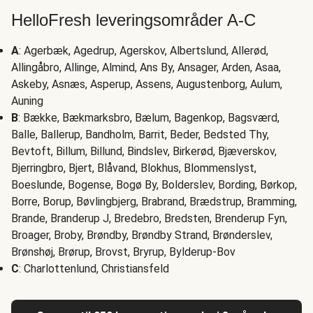
HelloFresh leveringsområder A-C
A
: Agerbæk, Agedrup, Agerskov, Albertslund, Allerød,
Allingåbro, Allinge, Almind, Ans By, Ansager, Arden, Asaa,
Askeby, Asnæs, Asperup, Assens, Augustenborg, Aulum,
Auning
B
: Bække, Bækmarksbro, Bælum, Bagenkop, Bagsværd,
Balle, Ballerup, Bandholm, Barrit, Beder, Bedsted Thy,
Bevtoft, Billum, Billund, Bindslev, Birkerød, Bjæverskov,
Bjerringbro, Bjert, Blåvand, Blokhus, Blommenslyst,
Boeslunde, Bogense, Bogø By, Bolderslev, Bording, Børkop,
Borre, Borup, Bøvlingbjerg, Brabrand, Brædstrup, Bramming,
Brande, Branderup J, Bredebro, Bredsten, Brenderup Fyn,
Broager, Broby, Brøndby, Brøndby Strand, Brønderslev,
Brønshøj, Brørup, Brovst, Bryrup, Bylderup-Bov
C
: Charlottenlund, Christiansfeld