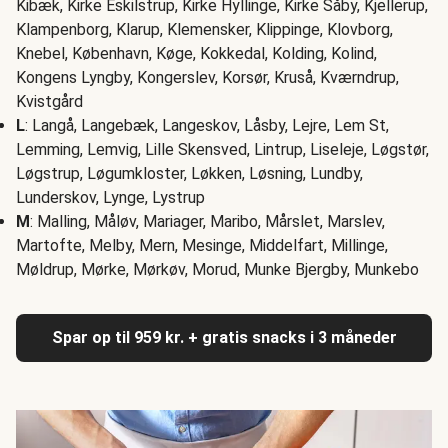
Kibæk, Kirke Eskilstrup, Kirke Hyllinge, Kirke Såby, Kjellerup,
Klampenborg, Klarup, Klemensker, Klippinge, Klovborg,
Knebel, København, Køge, Kokkedal, Kolding, Kolind,
Kongens Lyngby, Kongerslev, Korsør, Kruså, Kværndrup,
Kvistgård
L
: Langå, Langebæk, Langeskov, Låsby, Lejre, Lem St,
Lemming, Lemvig, Lille Skensved, Lintrup, Liseleje, Løgstør,
Løgstrup, Løgumkloster, Løkken, Løsning, Lundby,
Lunderskov, Lynge, Lystrup
M
: Malling, Måløv, Mariager, Maribo, Mårslet, Marslev,
Martofte, Melby, Mern, Mesinge, Middelfart, Millinge,
Møldrup, Mørke, Mørkøv, Morud, Munke Bjergby, Munkebo
Spar op til 959 kr. + gratis snacks i 3 måneder