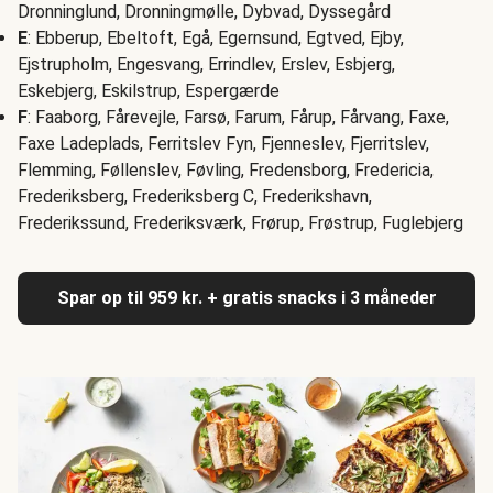
Dronninglund, Dronningmølle, Dybvad, Dyssegård
E
: Ebberup, Ebeltoft, Egå, Egernsund, Egtved, Ejby,
Ejstrupholm, Engesvang, Errindlev, Erslev, Esbjerg,
Eskebjerg, Eskilstrup, Espergærde
F
: Faaborg, Fårevejle, Farsø, Farum, Fårup, Fårvang, Faxe,
Faxe Ladeplads, Ferritslev Fyn, Fjenneslev, Fjerritslev,
Flemming, Føllenslev, Føvling, Fredensborg, Fredericia,
Frederiksberg, Frederiksberg C, Frederikshavn,
Frederikssund, Frederiksværk, Frørup, Frøstrup, Fuglebjerg
Spar op til 959 kr. + gratis snacks i 3 måneder