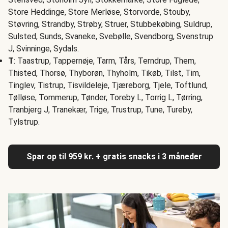
Store Heddinge, Store Merløse, Storvorde, Stouby,
Støvring, Strandby, Strøby, Struer, Stubbekøbing, Suldrup,
Sulsted, Sunds, Svaneke, Svebølle, Svendborg, Svenstrup
J, Svinninge, Sydals.
T
: Taastrup, Tappernøje, Tarm, Tårs, Terndrup, Them,
Thisted, Thorsø, Thyborøn, Thyholm, Tikøb, Tilst, Tim,
Tinglev, Tistrup, Tisvildeleje, Tjæreborg, Tjele, Toftlund,
Tølløse, Tommerup, Tønder, Toreby L, Torrig L, Tørring,
Tranbjerg J, Tranekær, Trige, Trustrup, Tune, Tureby,
Tylstrup.
Spar op til 959 kr. + gratis snacks i 3 måneder