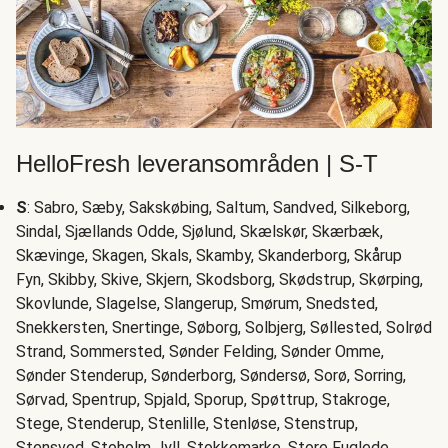
HelloFresh leveransområden | S-T
S
: Sabro, Sæby, Sakskøbing, Saltum, Sandved, Silkeborg,
Sindal, Sjællands Odde, Sjølund, Skælskør, Skærbæk,
Skævinge, Skagen, Skals, Skamby, Skanderborg, Skårup
Fyn, Skibby, Skive, Skjern, Skodsborg, Skødstrup, Skørping,
Skovlunde, Slagelse, Slangerup, Smørum, Snedsted,
Snekkersten, Snertinge, Søborg, Solbjerg, Søllested, Solrød
Strand, Sommersted, Sønder Felding, Sønder Omme,
Sønder Stenderup, Sønderborg, Søndersø, Sorø, Sorring,
Sørvad, Spentrup, Spjald, Sporup, Spøttrup, Stakroge,
Stege, Stenderup, Stenlille, Stenløse, Stenstrup,
Stensved, Stoholm Jyll, Stokkemarke, Store Fuglede,