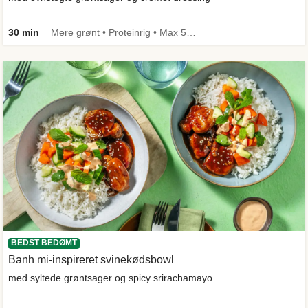
30 min
Mere grønt • Proteinrig • Max 50g kulhydrater • Under 650 kcal • Kilde til fiber
BEDST BEDØMT
Banh mi-inspireret svinekødsbowl
med syltede grøntsager og spicy srirachamayo