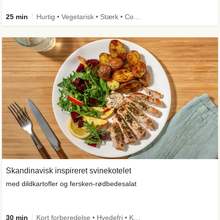
25 min
Hurtig • Vegetarisk • Stærk • Comfort Food
Skandinavisk inspireret svinekotelet
med dildkartofler og fersken-rødbedesalat
30 min
Kort forberedelse • Hvedefri • Kilde til fiber