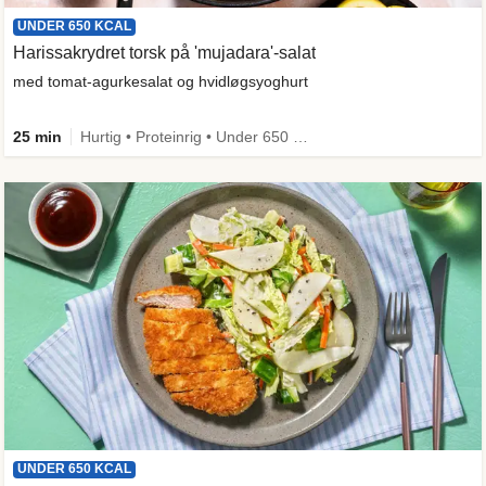
UNDER 650 KCAL
Harissakrydret torsk på 'mujadara'-salat
med tomat-agurkesalat og hvidløgsyoghurt
25 min
Hurtig • Proteinrig • Under 650 kcal • Kilde til fiber
UNDER 650 KCAL