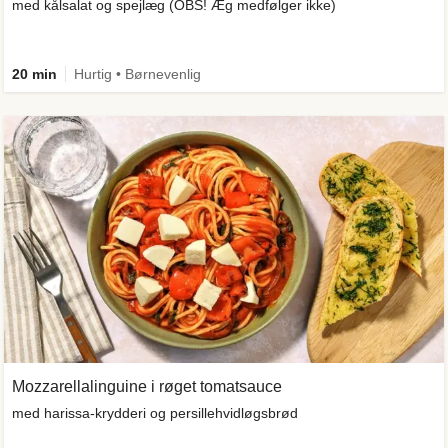
med kålsalat og spejlæg (OBS! Æg medfølger ikke)
20 min
Hurtig • Børnevenlig
Mozzarellalinguine i røget tomatsauce
med harissa-krydderi og persillehvidløgsbrød