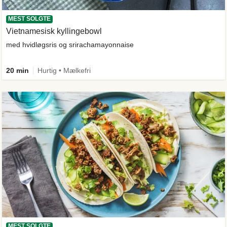
MEST SOLGTE
Vietnamesisk kyllingebowl
med hvidløgsris og srirachamayonnaise
20 min
Hurtig • Mælkefri
MEST SOLGTE