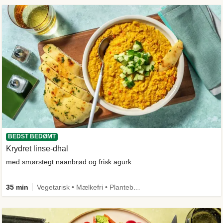
BEDST BEDØMT
Krydret linse-dhal
med smørstegt naanbrød og frisk agurk
35 min
Vegetarisk • Mælkefri • Plantebaseret • Kilde til fiber