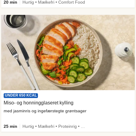
20 min
Hurtig • Mælkefri • Comfort Food
UNDER 650 KCAL
Miso- og honningglaseret kylling
med jasminris og ingefærstegte grøntsager
25 min
Hurtig • Mælkefri • Proteinrig • Under 650 kcal