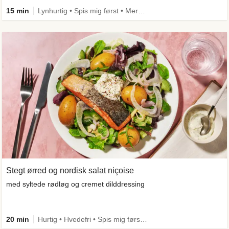
15 min
Lynhurtig • Spis mig først • Mere grønt
Stegt ørred og nordisk salat niçoise
med syltede rødløg og cremet dilddressing
20 min
Hurtig • Hvedefri • Spis mig først • Kilde til fiber