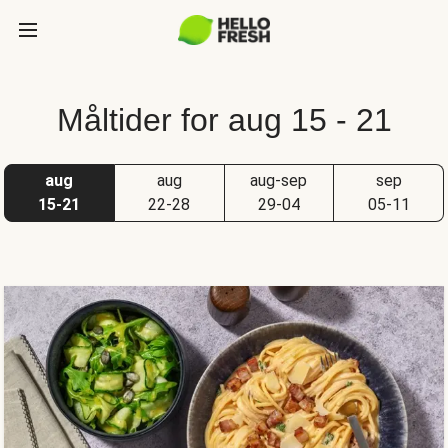
Måltider for aug 15 - 21
aug
aug
aug-sep
sep
15-21
22-28
29-04
05-11