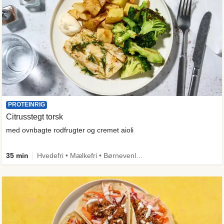
PROTEINRIG
Citrusstegt torsk
med ovnbagte rodfrugter og cremet aioli
35 min
Hvedefri • Mælkefri • Børnevenlig • Mere grønt • Proteinrig • Kilde til fiber