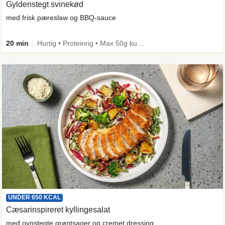
Gyldenstegt svinekød
med frisk pæreslaw og BBQ-sauce
20 min
Hurtig • Proteinrig • Max 50g kulhydrater • Under 650 kcal
UNDER 650 KCAL
Cæsarinspireret kyllingesalat
med ovnstegte grøntsager og cremet dressing