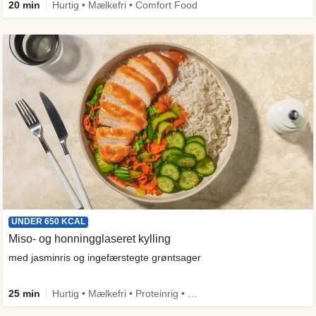
20 min
Hurtig • Mælkefri • Comfort Food
UNDER 650 KCAL
Miso- og honningglaseret kylling
med jasminris og ingefærstegte grøntsager
25 min
Hurtig • Mælkefri • Proteinrig • Under 650 kcal