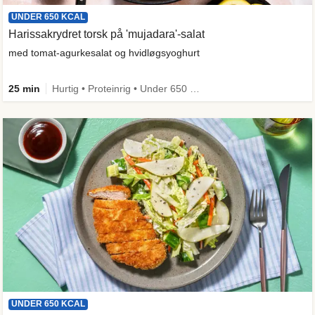
UNDER 650 KCAL
Harissakrydret torsk på 'mujadara'-salat
med tomat-agurkesalat og hvidløgsyoghurt
25 min
Hurtig • Proteinrig • Under 650 kcal • Kilde til fiber
UNDER 650 KCAL