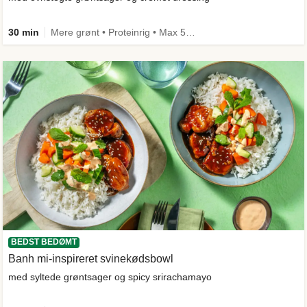
30 min
Mere grønt • Proteinrig • Max 50g kulhydrater • Under 650 kcal • Kilde til fiber
BEDST BEDØMT
Banh mi-inspireret svinekødsbowl
med syltede grøntsager og spicy srirachamayo