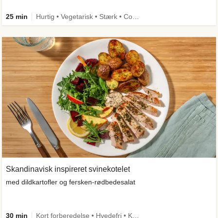
25 min
Hurtig • Vegetarisk • Stærk • Comfort Food
Skandinavisk inspireret svinekotelet
med dildkartofler og fersken-rødbedesalat
30 min
Kort forberedelse • Hvedefri • Kilde til fiber