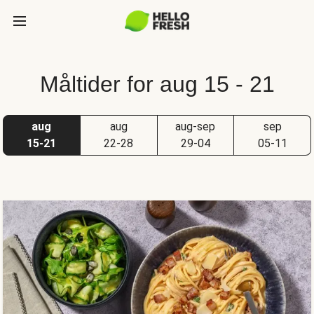
Måltider for aug 15 - 21
aug
aug
aug-sep
sep
15-21
22-28
29-04
05-11