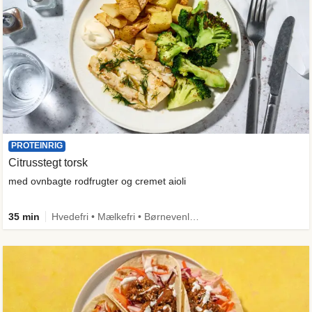
PROTEINRIG
Citrusstegt torsk
med ovnbagte rodfrugter og cremet aioli
35 min
Hvedefri • Mælkefri • Børnevenlig • Mere grønt • Proteinrig • Kilde til fiber