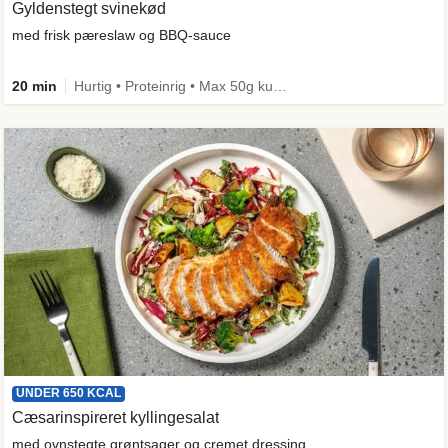
Gyldenstegt svinekød
med frisk pæreslaw og BBQ-sauce
20 min
Hurtig • Proteinrig • Max 50g kulhydrater • Under 650 kcal
UNDER 650 KCAL
Cæsarinspireret kyllingesalat
med ovnstegte grøntsager og cremet dressing