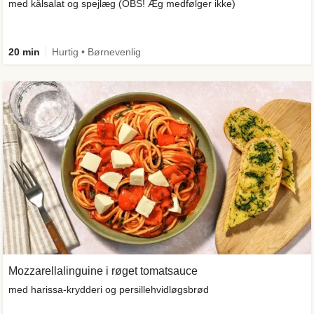
med kålsalat og spejlæg (OBS! Æg medfølger ikke)
20 min
Hurtig • Børnevenlig
Mozzarellalinguine i røget tomatsauce
med harissa-krydderi og persillehvidløgsbrød