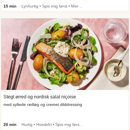
15 min
Lynhurtig • Spis mig først • Mere grønt
Stegt ørred og nordisk salat niçoise
med syltede rødløg og cremet dilddressing
20 min
Hurtig • Hvedefri • Spis mig først • Kilde til fiber