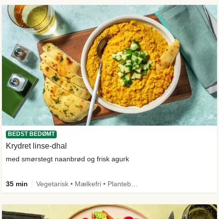
BEDST BEDØMT
Krydret linse-dhal
med smørstegt naanbrød og frisk agurk
35 min
Vegetarisk • Mælkefri • Plantebaseret • Kilde til fiber