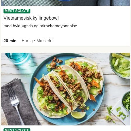
MEST SOLGTE
Vietnamesisk kyllingebowl
med hvidløgsris og srirachamayonnaise
20 min
Hurtig • Mælkefri
MEST SOLGTE