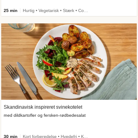
25 min
Hurtig • Vegetarisk • Stærk • Comfort Food
Skandinavisk inspireret svinekotelet
med dildkartofler og fersken-rødbedesalat
30 min
Kort forberedelse • Hvedefri • Kilde til fiber