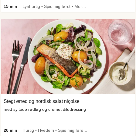
15 min
Lynhurtig • Spis mig først • Mere grønt
Stegt ørred og nordisk salat niçoise
med syltede rødløg og cremet dilddressing
20 min
Hurtig • Hvedefri • Spis mig først • Kilde til fiber