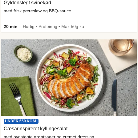
Gyldenstegt svinekød
med frisk pæreslaw og BBQ-sauce
20 min
Hurtig • Proteinrig • Max 50g kulhydrater • Under 650 kcal
UNDER 650 KCAL
Cæsarinspireret kyllingesalat
med ovnstegte grøntsager og cremet dressing