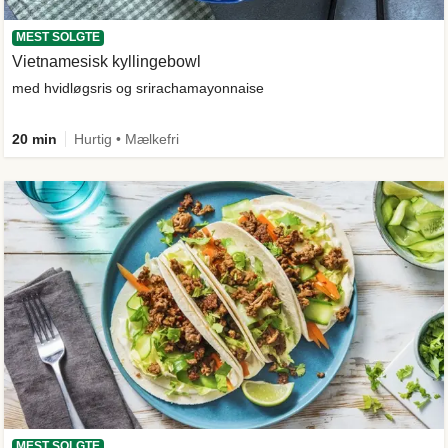
MEST SOLGTE
Vietnamesisk kyllingebowl
med hvidløgsris og srirachamayonnaise
20 min
Hurtig • Mælkefri
MEST SOLGTE