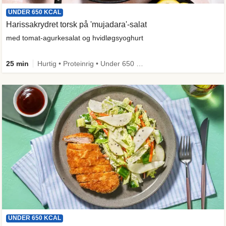
UNDER 650 KCAL
Harissakrydret torsk på 'mujadara'-salat
med tomat-agurkesalat og hvidløgsyoghurt
25 min
Hurtig • Proteinrig • Under 650 kcal • Kilde til fiber
UNDER 650 KCAL