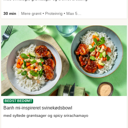
30 min
Mere grønt • Proteinrig • Max 50g kulhydrater • Under 650 kcal • Kilde til fiber
BEDST BEDØMT
Banh mi-inspireret svinekødsbowl
med syltede grøntsager og spicy srirachamayo