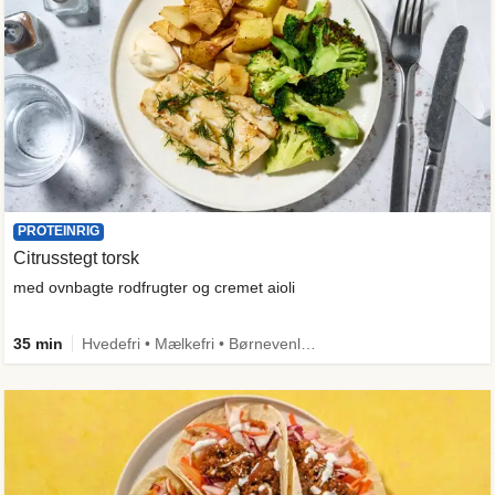
PROTEINRIG
Citrusstegt torsk
med ovnbagte rodfrugter og cremet aioli
35 min
Hvedefri • Mælkefri • Børnevenlig • Mere grønt • Proteinrig • Kilde til fiber