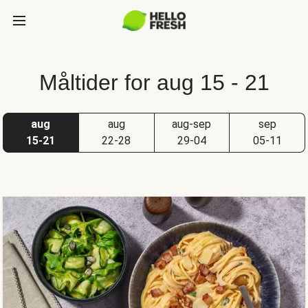
Måltider for aug 15 - 21
aug
aug
aug-sep
sep
15-21
22-28
29-04
05-11