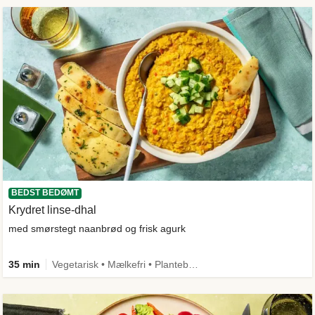
BEDST BEDØMT
Krydret linse-dhal
med smørstegt naanbrød og frisk agurk
35 min
Vegetarisk • Mælkefri • Plantebaseret • Kilde til fiber