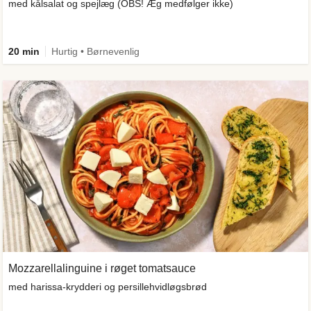
med kålsalat og spejlæg (OBS! Æg medfølger ikke)
20 min
Hurtig • Børnevenlig
Mozzarellalinguine i røget tomatsauce
med harissa-krydderi og persillehvidløgsbrød