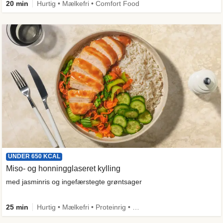
20 min
Hurtig • Mælkefri • Comfort Food
UNDER 650 KCAL
Miso- og honningglaseret kylling
med jasminris og ingefærstegte grøntsager
25 min
Hurtig • Mælkefri • Proteinrig • Under 650 kcal