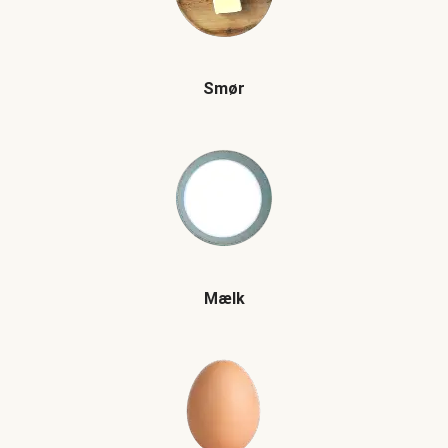
Smør
Mælk