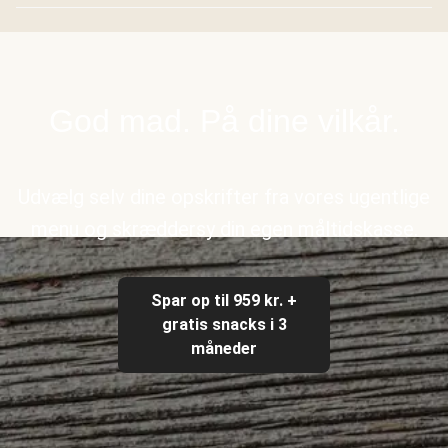
God mad. På dine vilkår.
Udvælg selv dine opskrifter fra vores ugentlige
menu og skræddersy din egen måltidskasse.
Spar op til 959 kr. +
gratis snacks i 3
måneder