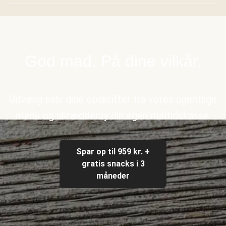
God mad. På dine vilkår.
Udvælg selv dine opskrifter fra vores ugentlige
menu og skræddersy din egen måltidskasse.
Spar op til 959 kr. +
gratis snacks i 3
måneder