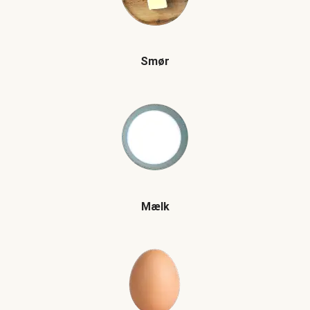
Smør
Mælk