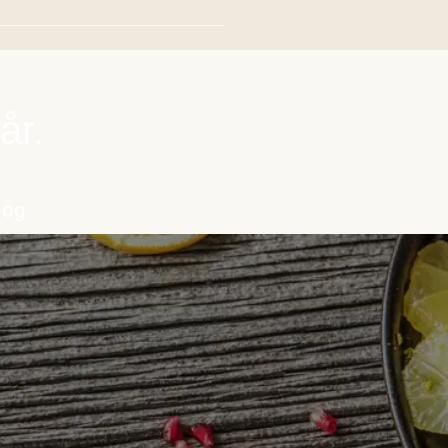
år.
 og