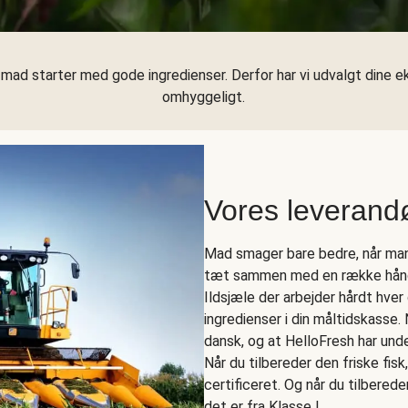
mad starter med gode ingredienser. Derfor har vi udvalgt dine e
omhyggeligt.
Vores leverand
Mad smager bare bedre, når man 
tæt sammen med en række håndpl
Ildsjæle der arbejder hårdt hver 
ingredienser i din måltidskasse. 
dansk, og at HelloFresh har un
Når du tilbereder den friske fis
certificeret. Og når du tilberede
det er fra Klasse I.