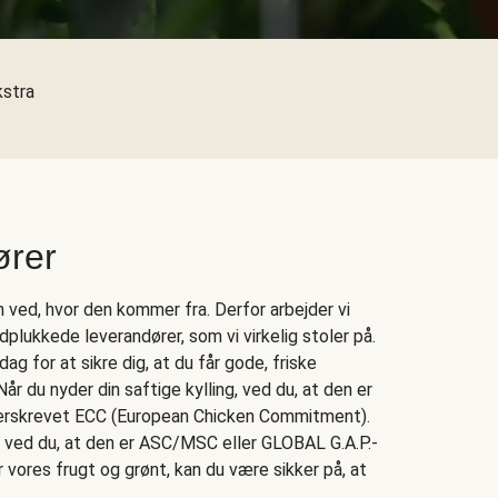
kstra
ører
ved, hvor den kommer fra. Derfor arbejder vi
ukkede leverandører, som vi virkelig stoler på.
dag for at sikre dig, at du får gode, friske
Når du nyder din saftige kylling, ved du, at den er
derskrevet ECC (European Chicken Commitment).
k, ved du, at den er ASC/MSC eller GLOBAL G.A.P.-
r vores frugt og grønt, kan du være sikker på, at