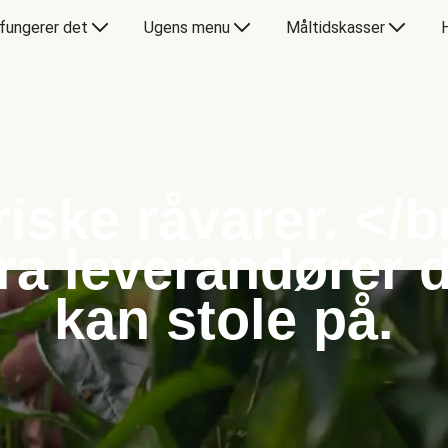
fungerer det
Ugens menu
Måltidskasser
riske råvarer. </b
ra leverandører 
kan stole på.