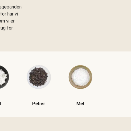
stegepanden
or har vi
om vi er
rug for
t
Peber
Mel