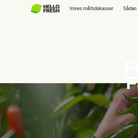
Vores måltidskasser
Sådan 
F
F