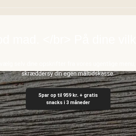
d mad. </br> På dine vilk
vælg selv dine opskrifter fra vores ugentlige menu,
skræddersy din egen måltidskasse.
Spar op til 959 kr. + gratis
snacks i 3 måneder