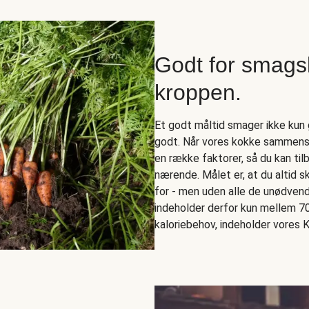
Godt for smags
kroppen.
Et godt måltid smager ikke kun g
godt. Når vores kokke sammensæ
en række faktorer, så du kan ti
nærende. Målet er, at du altid s
for - men uden alle de unødvend
indeholder derfor kun mellem 700
kaloriebehov, indeholder vores K