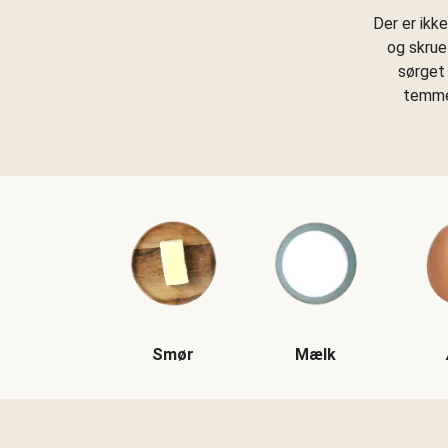
Der er ikk
og skrue
sørget 
temmel
Smør
Mælk