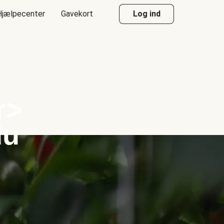
Hjælpecenter
Gavekort
Log ind
r>
du