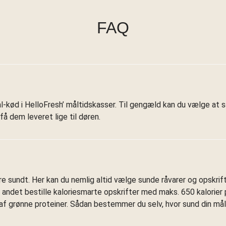
FAQ
alal-kød i HelloFresh’ måltidskasser. Til gengæld kan du vælge 
å dem leveret lige til døren.
 sundt. Her kan du nemlig altid vælge sunde råvarer og opskrift
t andet bestille kaloriesmarte opskrifter med maks. 650 kalorier p
f grønne proteiner. Sådan bestemmer du selv, hvor sund din mål