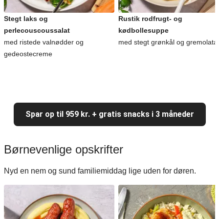
Stegt laks og
Rustik rodfrugt- og
perlecouscoussalat
kødbollesuppe
med ristede valnødder og
med stegt grønkål og gremolata
gedeostecreme
Spar op til 959 kr. + gratis snacks i 3 måneder
Børnevenlige opskrifter
Nyd en nem og sund familiemiddag lige uden for døren.