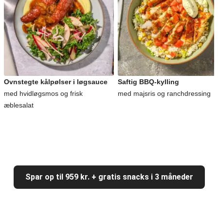
Ovnstegte kålpølser i løgsauce
Saftig BBQ-kylling
med hvidløgsmos og frisk
med majsris og ranchdressing
æblesalat
Spar op til 959 kr. + gratis snacks i 3 måneder