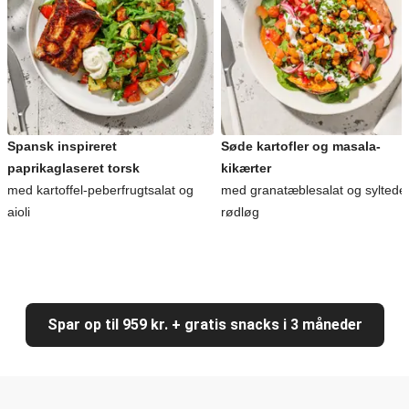
Spansk inspireret
Søde kartofler og masala-
paprikaglaseret torsk
kikærter
med kartoffel-peberfrugtsalat og
med granatæblesalat og syltede
aioli
rødløg
Spar op til 959 kr. + gratis snacks i 3 måneder