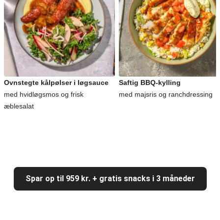
Ovnstegte kålpølser i løgsauce
Saftig BBQ-kylling
med hvidløgsmos og frisk
med majsris og ranchdressing
æblesalat
Spar op til 959 kr. + gratis snacks i 3 måneder