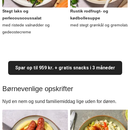
Stegt laks og
Rustik rodfrugt- og
perlecouscoussalat
kødbollesuppe
med ristede valnødder og
med stegt grønkål og gremolata
gedeostecreme
Spar op til 959 kr. + gratis snacks i 3 måneder
Børnevenlige opskrifter
Nyd en nem og sund familiemiddag lige uden for døren.