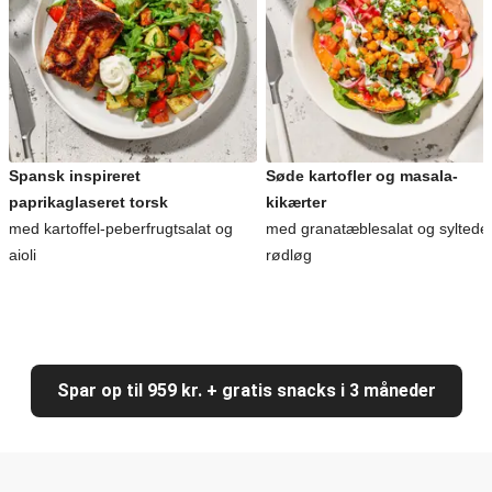
Spansk inspireret
Søde kartofler og masala-
paprikaglaseret torsk
kikærter
med kartoffel-peberfrugtsalat og
med granatæblesalat og syltede
aioli
rødløg
Spar op til 959 kr. + gratis snacks i 3 måneder