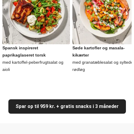
Spansk inspireret
Søde kartofler og masala-
paprikaglaseret torsk
kikærter
med kartoffel-peberfrugtsalat og
med granatæblesalat og syltede
aioli
rødløg
Spar op til 959 kr. + gratis snacks i 3 måneder