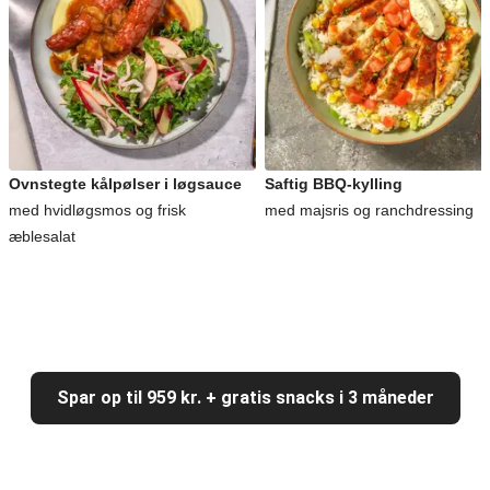
Ovnstegte kålpølser i løgsauce
Saftig BBQ-kylling
med hvidløgsmos og frisk
med majsris og ranchdressing
æblesalat
Spar op til 959 kr. + gratis snacks i 3 måneder