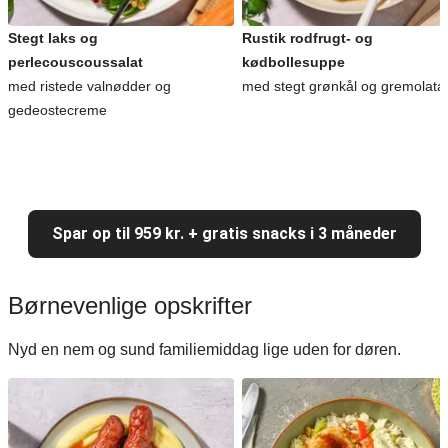
Stegt laks og
Rustik rodfrugt- og
perlecouscoussalat
kødbollesuppe
med ristede valnødder og
med stegt grønkål og gremolata
gedeostecreme
Spar op til 959 kr. + gratis snacks i 3 måneder
Børnevenlige opskrifter
Nyd en nem og sund familiemiddag lige uden for døren.