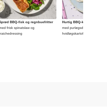
Sprød BBQ-fisk og regnbuefritter
Hurtig BBQ-krydret hvid fis
med frisk spinatslaw og
med purløgsdressing og
fraichedressing
hvidløgskartofler