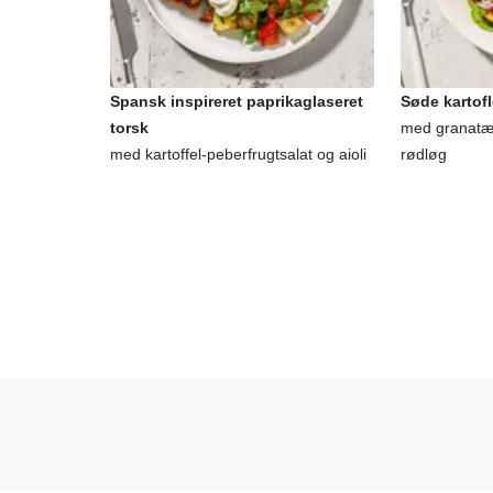
Spansk inspireret paprikaglaseret
Søde kartofl
torsk
med granatæb
med kartoffel-peberfrugtsalat og aioli
rødløg