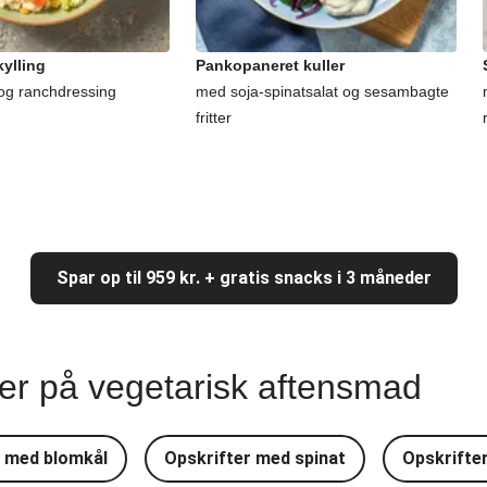
ylling
Pankopaneret kuller
og ranchdressing
med soja-spinatsalat og sesambagte
fritter
Spar op til 959 kr. + gratis snacks i 3 måneder
ter på vegetarisk aftensmad
r med blomkål
Opskrifter med spinat
Opskrifte