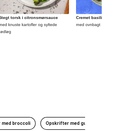
Stegt torsk i citronsmørsauce
Cremet basilikum-zucchini
med knuste kartofler og syltede
med ovnbagt broccoli og ruco
rødløg
r med broccoli
Opskrifter med gulerødder
Opsk