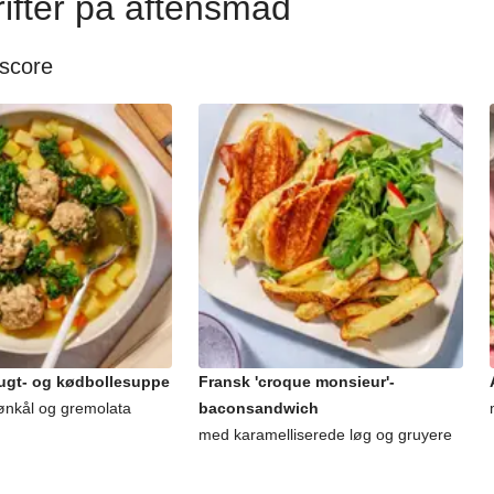
ifter på aftensmad
 score
rugt- og kødbollesuppe
Fransk 'croque monsieur'-
ønkål og gremolata
baconsandwich
med karamelliserede løg og gruyere