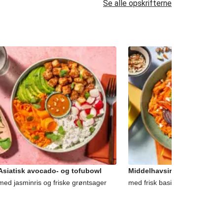
Se alle opskrifterne
Asiatisk avocado- og tofubowl
Middelhavsinspireret gede
med jasminris og friske grøntsager
med frisk basilikum og mandl