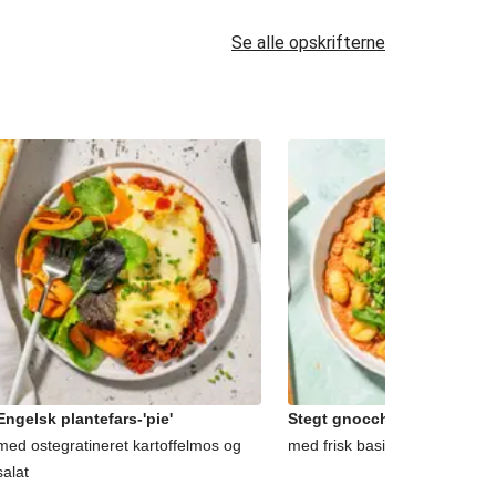
Se alle opskrifterne
Engelsk plantefars-'pie'
Stegt gnocchi og plantefar
med ostegratineret kartoffelmos og
med frisk basilikum og finreve
salat