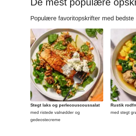
De mest populære opskr
Populære favoritopskrifter med bedste
Stegt laks og perlecouscoussalat
Rustik rodf
med ristede valnødder og
med stegt gr
gedeostecreme