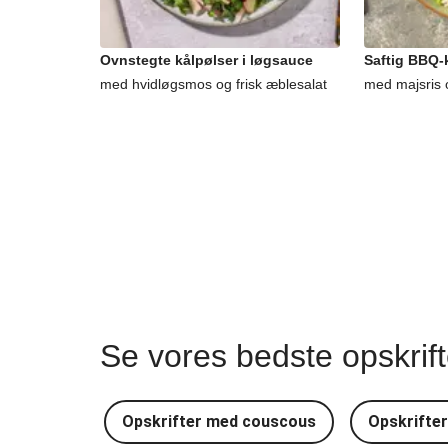
Ovnstegte kålpølser i løgsauce
Saftig BBQ-k
med hvidløgsmos og frisk æblesalat
med majsris 
Se vores bedste opskrif
Opskrifter med couscous
Opskrifte