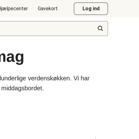
Hjælpecenter
Gavekort
Log ind
smag
dunderlige verdenskøkken. Vi har
e middagsbordet.