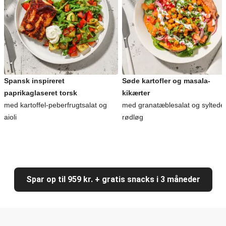
Spansk inspireret
Søde kartofler og masala-
paprikaglaseret torsk
kikærter
med kartoffel-peberfrugtsalat og
med granatæblesalat og syltede
aioli
rødløg
Spar op til 959 kr. + gratis snacks i 3 måneder