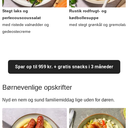
Stegt laks og
Rustik rodfrugt- og
perlecouscoussalat
kødbollesuppe
med ristede valnødder og
med stegt grønkål og gremolata
gedeostecreme
Spar op til 959 kr. + gratis snacks i 3 måneder
Børnevenlige opskrifter
Nyd en nem og sund familiemiddag lige uden for døren.