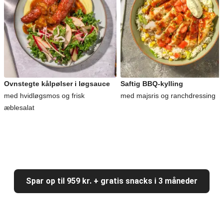
Ovnstegte kålpølser i løgsauce
Saftig BBQ-kylling
med hvidløgsmos og frisk
med majsris og ranchdressing
æblesalat
Spar op til 959 kr. + gratis snacks i 3 måneder