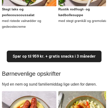
Stegt laks og
Rustik rodfrugt- og
perlecouscoussalat
kødbollesuppe
med ristede valnødder og
med stegt grønkål og gremolata
gedeostecreme
Spar op til 959 kr. + gratis snacks i 3 måneder
Børnevenlige opskrifter
Nyd en nem og sund familiemiddag lige uden for døren.