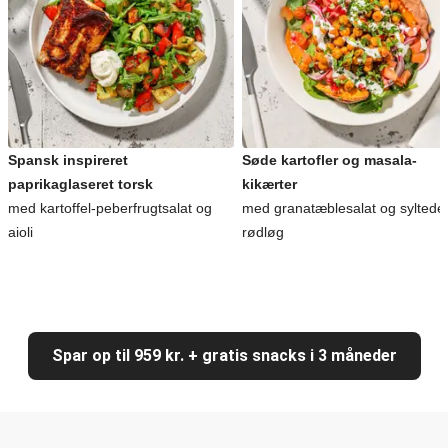
Spansk inspireret
Søde kartofler og masala-
paprikaglaseret torsk
kikærter
med kartoffel-peberfrugtsalat og
med granatæblesalat og syltede
aioli
rødløg
Spar op til 959 kr. + gratis snacks i 3 måneder