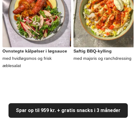
Ovnstegte kålpølser i løgsauce
Saftig BBQ-kylling
med hvidløgsmos og frisk
med majsris og ranchdressing
æblesalat
Spar op til 959 kr. + gratis snacks i 3 måneder