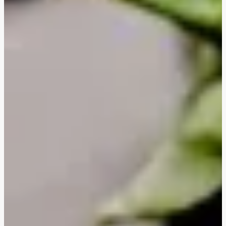
'Cheesy' grøntsagslasagne
Hurtig misostegt svampegirasoli
Middelhavsinspireret gedeost-orzo med kylling
Middelhavsinspireret gedeost-orzo
Asiatiske grøntsagsfrikadeller
Vegetarisk tortellonigratin
Cremet ratatouille- og gnocchigratin
Cremet ratatouille- og gnocchigratin med hakket
oksekød