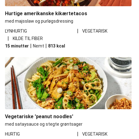
Hurtige amerikanske kikærtetacos
med majsslaw og purløgsdressing
|
LYNHURTIG
VEGETARISK
|
KILDE TIL FIBER
|
|
15 minutter
Nemt
813
kcal
Vegetariske 'peanut noodles'
med sataysauce og stegte grøntsager
|
HURTIG
VEGETARISK