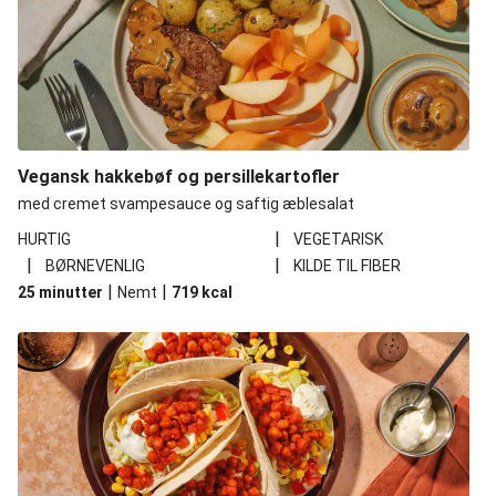
Vegansk hakkebøf og persillekartofler
med cremet svampesauce og saftig æblesalat
|
HURTIG
VEGETARISK
|
|
BØRNEVENLIG
KILDE TIL FIBER
|
|
25 minutter
Nemt
719
kcal