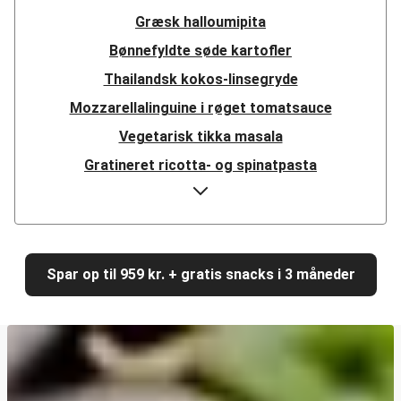
Græsk halloumipita
Bønnefyldte søde kartofler
Thailandsk kokos-linsegryde
Mozzarellalinguine i røget tomatsauce
Vegetarisk tikka masala
Gratineret ricotta- og spinatpasta
Hurtig mexicansk linsegryde
Girasoli i cremet paprikasauce
Græsk halloumisalat
Spar op til 959 kr. + gratis snacks i 3 måneder
Krydret linse-dhal
Harissakrydret halloumi på mujadara-salat
Cajunpaneret halloumi
Hurtig misostegt svampegirasoli med kylling
Shawarma med veggiestykker og zucchini