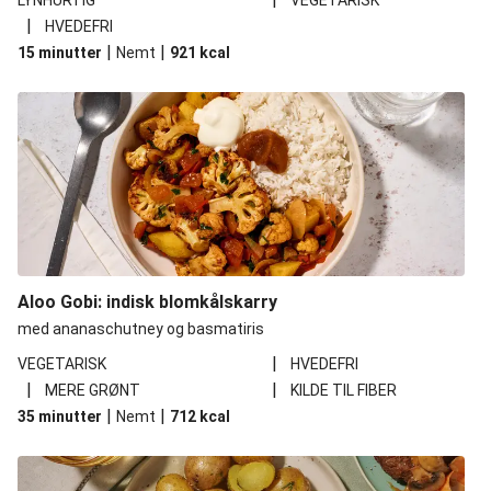
LYNHURTIG
VEGETARISK
|
HVEDEFRI
|
|
15 minutter
Nemt
921
kcal
Aloo Gobi: indisk blomkålskarry
med ananaschutney og basmatiris
|
VEGETARISK
HVEDEFRI
|
|
MERE GRØNT
KILDE TIL FIBER
|
|
35 minutter
Nemt
712
kcal