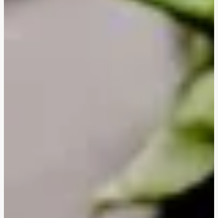
Gratineret linsepasta
Oreganostegt halloumi
Japanske grøntsagsdeller
Stegte veggiestykker i kung pao-sauce
Thailandsk ananas- og grøntsagskarry
Cremet blomkålskarry
BBQ veggiestykker-sandwich
Ovnbagt sød kartoffel
Ovnbagt sød kartoffel med laks