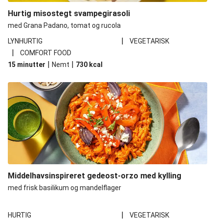
Hurtig misostegt svampegirasoli
med Grana Padano, tomat og rucola
|
LYNHURTIG
VEGETARISK
|
COMFORT FOOD
|
|
15 minutter
Nemt
730
kcal
Middelhavsinspireret gedeost-orzo med kylling
med frisk basilikum og mandelflager
|
HURTIG
VEGETARISK