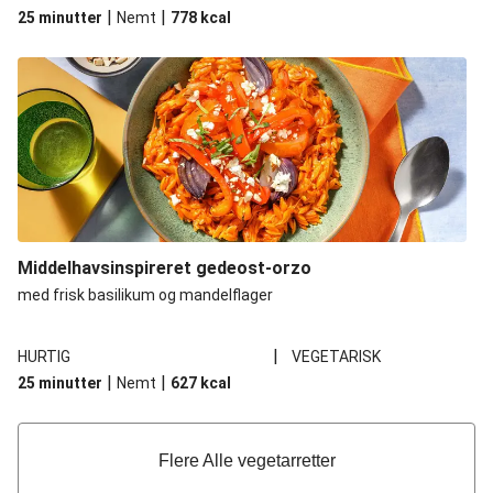
|
|
25 minutter
Nemt
778
kcal
Middelhavsinspireret gedeost-orzo
med frisk basilikum og mandelflager
|
HURTIG
VEGETARISK
|
|
25 minutter
Nemt
627
kcal
Flere Alle vegetarretter