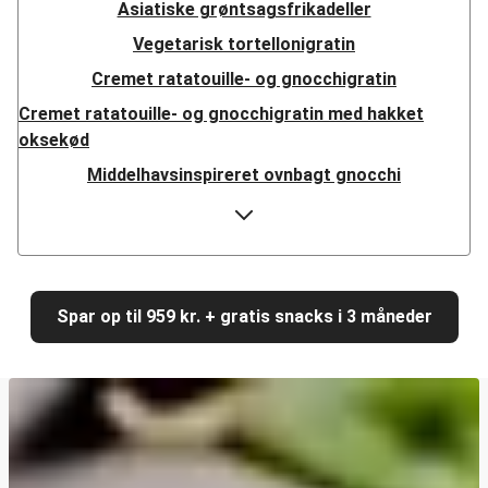
Asiatiske grøntsagsfrikadeller
Vegetarisk tortellonigratin
Cremet ratatouille- og gnocchigratin
Cremet ratatouille- og gnocchigratin med hakket
oksekød
Middelhavsinspireret ovnbagt gnocchi
Cajunkrydret halloumi
Veggiestykker i libanesisk fladbrød
Pandestegte grøntsagsgyoza
Cremet gedeostspaghetti med kyllingestrimler
Spar op til 959 kr. + gratis snacks i 3 måneder
Cremet gedeostspaghetti
Sprød kikærtebowl
Sprød kikærtebowl med laks
Vegetariske halloumitacos