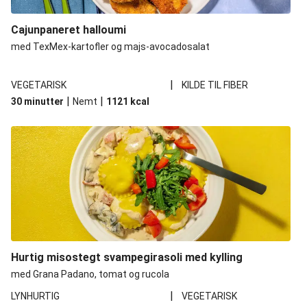
Cajunpaneret halloumi
med TexMex-kartofler og majs-avocadosalat
|
VEGETARISK
KILDE TIL FIBER
|
|
30 minutter
Nemt
1121
kcal
Hurtig misostegt svampegirasoli med kylling
med Grana Padano, tomat og rucola
|
LYNHURTIG
VEGETARISK