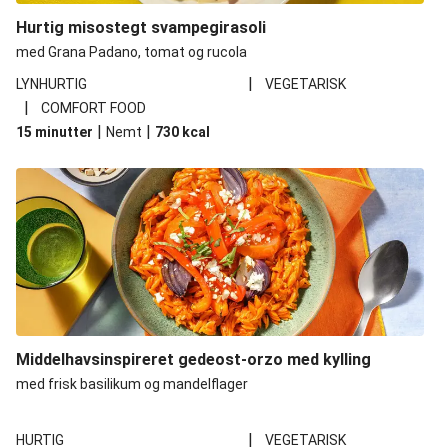
Hurtig misostegt svampegirasoli
med Grana Padano, tomat og rucola
|
LYNHURTIG
VEGETARISK
|
COMFORT FOOD
|
|
15 minutter
Nemt
730
kcal
Middelhavsinspireret gedeost-orzo med kylling
med frisk basilikum og mandelflager
|
HURTIG
VEGETARISK