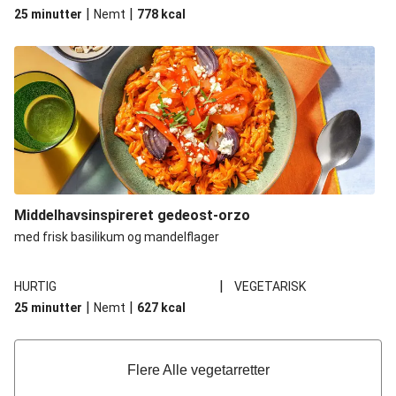
|
|
25 minutter
Nemt
778
kcal
Middelhavsinspireret gedeost-orzo
med frisk basilikum og mandelflager
|
HURTIG
VEGETARISK
|
|
25 minutter
Nemt
627
kcal
Flere Alle vegetarretter