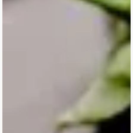
Gratineret linsepasta
Oreganostegt halloumi
Japanske grøntsagsdeller
Stegte veggiestykker i kung pao-sauce
Thailandsk ananas- og grøntsagskarry
Cremet blomkålskarry
BBQ veggiestykker-sandwich
Ovnbagt sød kartoffel med laks
Ovnbagt sød kartoffel