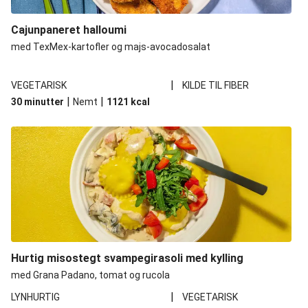
Cajunpaneret halloumi
med TexMex-kartofler og majs-avocadosalat
|
VEGETARISK
KILDE TIL FIBER
|
|
30 minutter
Nemt
1121
kcal
Hurtig misostegt svampegirasoli med kylling
med Grana Padano, tomat og rucola
|
LYNHURTIG
VEGETARISK