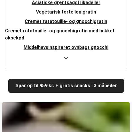
Asiatiske grøntsagsfrikadeller
Vegetarisk tortellonigratin
Cremet ratatouille- og gnocchigratin
Cremet ratatouille- og gnocchigratin med hakket
oksekød
Middelhavsinspireret ovnbagt gnocchi
Cajunkrydret halloumi
Veggiestykker i libanesisk fladbrød
Pandestegte grøntsagsgyoza
Cremet gedeostspaghetti med kyllingestrimler
Spar op til 959 kr. + gratis snacks i 3 måneder
Cremet gedeostspaghetti
Sprød kikærtebowl
Sprød kikærtebowl med laks
Vegetariske halloumitacos