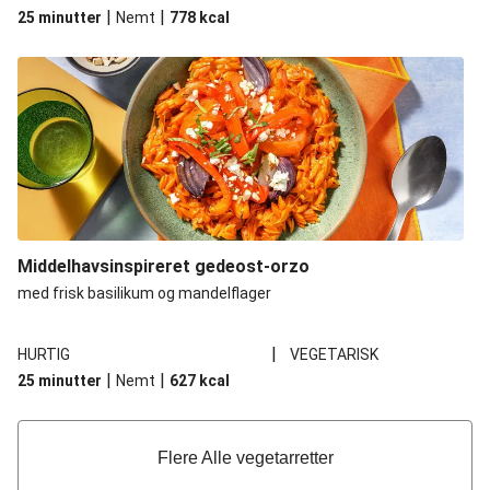
|
|
25 minutter
Nemt
778
kcal
Middelhavsinspireret gedeost-orzo
med frisk basilikum og mandelflager
|
HURTIG
VEGETARISK
|
|
25 minutter
Nemt
627
kcal
Flere Alle vegetarretter