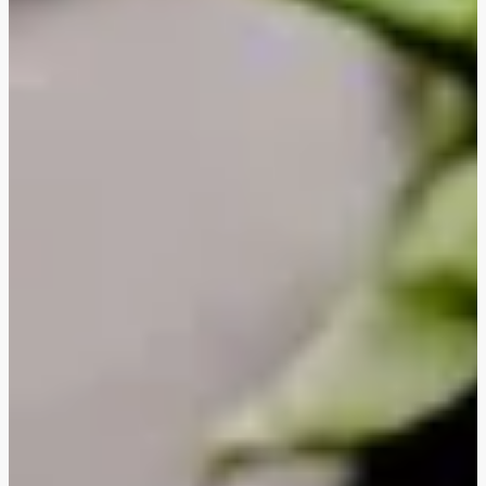
Gratineret linsepasta
Oreganostegt halloumi
Japanske grøntsagsdeller
Stegte veggiestykker i kung pao-sauce
Thailandsk ananas- og grøntsagskarry
Cremet blomkålskarry
BBQ veggiestykker-sandwich
Ovnbagt sød kartoffel
Ovnbagt sød kartoffel med laks