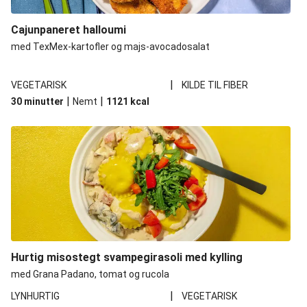
Cajunpaneret halloumi
med TexMex-kartofler og majs-avocadosalat
|
VEGETARISK
KILDE TIL FIBER
|
|
30 minutter
Nemt
1121
kcal
Hurtig misostegt svampegirasoli med kylling
med Grana Padano, tomat og rucola
|
LYNHURTIG
VEGETARISK