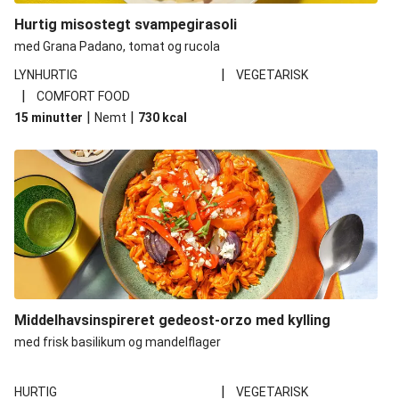
Hurtig misostegt svampegirasoli
med Grana Padano, tomat og rucola
|
LYNHURTIG
VEGETARISK
|
COMFORT FOOD
|
|
15 minutter
Nemt
730
kcal
Middelhavsinspireret gedeost-orzo med kylling
med frisk basilikum og mandelflager
|
HURTIG
VEGETARISK