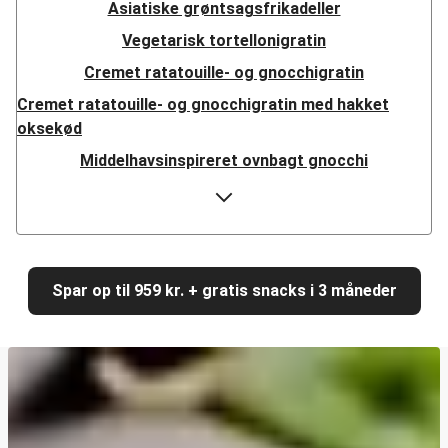
Asiatiske grøntsagsfrikadeller
Vegetarisk tortellonigratin
Cremet ratatouille- og gnocchigratin
Cremet ratatouille- og gnocchigratin med hakket
oksekød
Middelhavsinspireret ovnbagt gnocchi
Cajunkrydret halloumi
Veggiestykker i libanesisk fladbrød
Pandestegte grøntsagsgyoza
Cremet gedeostspaghetti med kyllingestrimler
Spar op til 959 kr. + gratis snacks i 3 måneder
Cremet gedeostspaghetti
Sprød kikærtebowl
Sprød kikærtebowl med laks
Vegetariske halloumitacos