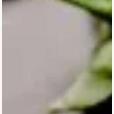
'Cheesy' grøntsagslasagne
Hurtig misostegt svampegirasoli
Middelhavsinspireret gedeost-orzo med kylling
Middelhavsinspireret gedeost-orzo
Asiatiske grøntsagsfrikadeller
Vegetarisk tortellonigratin
Cremet ratatouille- og gnocchigratin
Cremet ratatouille- og gnocchigratin med hakket
oksekød