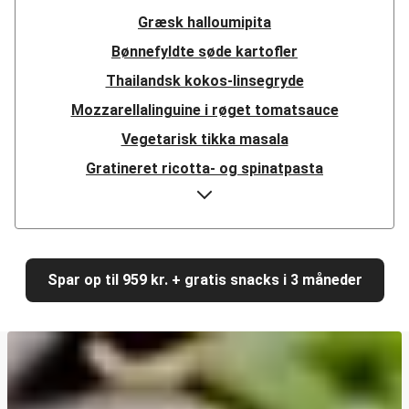
Græsk halloumipita
Bønnefyldte søde kartofler
Thailandsk kokos-linsegryde
Mozzarellalinguine i røget tomatsauce
Vegetarisk tikka masala
Gratineret ricotta- og spinatpasta
Hurtig mexicansk linsegryde
Girasoli i cremet paprikasauce
Græsk halloumisalat
Spar op til 959 kr. + gratis snacks i 3 måneder
Krydret linse-dhal
Harissakrydret halloumi på mujadara-salat
Cajunpaneret halloumi
Hurtig misostegt svampegirasoli med kylling
Shawarma med veggiestykker og zucchini