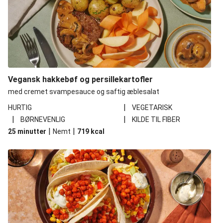
Vegansk hakkebøf og persillekartofler
med cremet svampesauce og saftig æblesalat
|
HURTIG
VEGETARISK
|
|
BØRNEVENLIG
KILDE TIL FIBER
|
|
25 minutter
Nemt
719
kcal