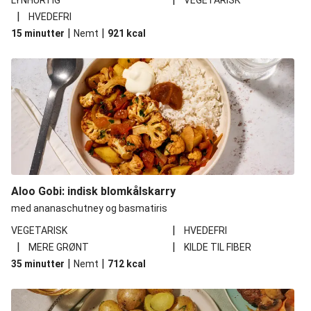
LYNHURTIG
VEGETARISK
|
HVEDEFRI
|
|
15 minutter
Nemt
921
kcal
Aloo Gobi: indisk blomkålskarry
med ananaschutney og basmatiris
|
VEGETARISK
HVEDEFRI
|
|
MERE GRØNT
KILDE TIL FIBER
|
|
35 minutter
Nemt
712
kcal