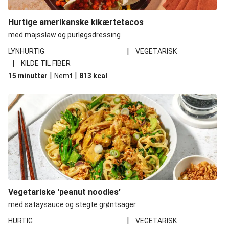
Hurtige amerikanske kikærtetacos
med majsslaw og purløgsdressing
|
LYNHURTIG
VEGETARISK
|
KILDE TIL FIBER
|
|
15 minutter
Nemt
813
kcal
Vegetariske 'peanut noodles'
med sataysauce og stegte grøntsager
|
HURTIG
VEGETARISK