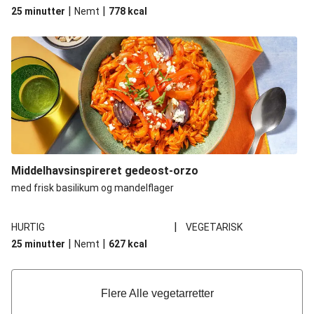
|
|
25 minutter
Nemt
778
kcal
Middelhavsinspireret gedeost-orzo
med frisk basilikum og mandelflager
|
HURTIG
VEGETARISK
|
|
25 minutter
Nemt
627
kcal
Flere Alle vegetarretter