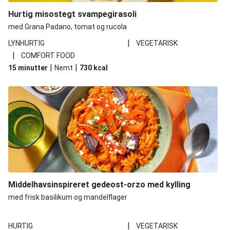
Hurtig misostegt svampegirasoli
med Grana Padano, tomat og rucola
|
LYNHURTIG
VEGETARISK
|
COMFORT FOOD
|
|
15 minutter
Nemt
730
kcal
Middelhavsinspireret gedeost-orzo med kylling
med frisk basilikum og mandelflager
|
HURTIG
VEGETARISK