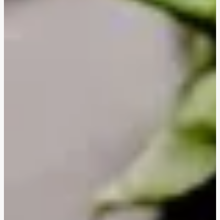
Gratineret linsepasta
Oreganostegt halloumi
Japanske grøntsagsdeller
Stegte veggiestykker i kung pao-sauce
Thailandsk ananas- og grøntsagskarry
Cremet blomkålskarry
BBQ veggiestykker-sandwich
Ovnbagt sød kartoffel
Ovnbagt sød kartoffel med laks