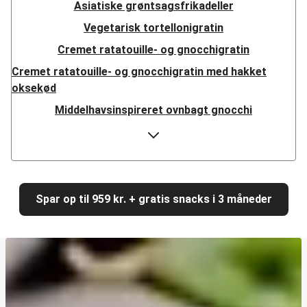
Asiatiske grøntsagsfrikadeller
Vegetarisk tortellonigratin
Cremet ratatouille- og gnocchigratin
Cremet ratatouille- og gnocchigratin med hakket
oksekød
Middelhavsinspireret ovnbagt gnocchi
Cajunkrydret halloumi
Veggiestykker i libanesisk fladbrød
Pandestegte grøntsagsgyoza
Cremet gedeostspaghetti med kyllingestrimler
Spar op til 959 kr. + gratis snacks i 3 måneder
Cremet gedeostspaghetti
Sprød kikærtebowl
Sprød kikærtebowl med laks
Vegetariske halloumitacos