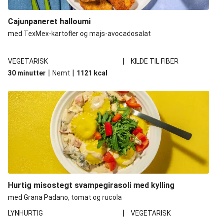
Cajunpaneret halloumi
med TexMex-kartofler og majs-avocadosalat
|
VEGETARISK
KILDE TIL FIBER
|
|
30 minutter
Nemt
1121
kcal
Hurtig misostegt svampegirasoli med kylling
med Grana Padano, tomat og rucola
|
LYNHURTIG
VEGETARISK