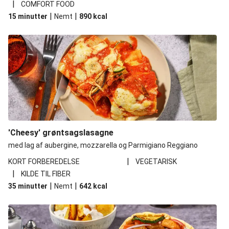
|
COMFORT FOOD
|
|
15 minutter
Nemt
890
kcal
'Cheesy' grøntsagslasagne
med lag af aubergine, mozzarella og Parmigiano Reggiano
|
KORT FORBEREDELSE
VEGETARISK
|
KILDE TIL FIBER
|
|
35 minutter
Nemt
642
kcal