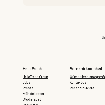
B
HelloFresh
Vores virksomhed
HelloFresh Group
Ofte stillede spørgsmå
Jobs
Kontakt os
Presse
Receptudviklere
Måltidskasser
Studierabat