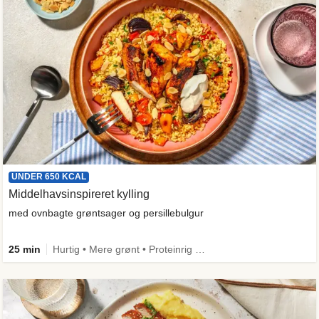
UNDER 650 KCAL
Middelhavsinspireret kylling
med ovnbagte grøntsager og persillebulgur
25 min
Hurtig • Mere grønt • Proteinrig • Under 650 kcal • Kilde til fiber