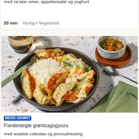
med za'atar-smør, appelsinsalat og yoghurt
20 min
Hurtig • Vegetarisk
MERE GRØNT
Pandestegte grøntsagsgyoza
med asiatisk coleslaw og ponzudressing