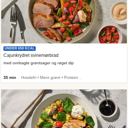
UNDER 650 KCAL
Cajunkrydret svinemørbrad
med ovnbagte grøntsager og røget dip
35 min
Hvedefri • Mere grønt • Proteinrig • Under 650 kcal • Kilde til fiber