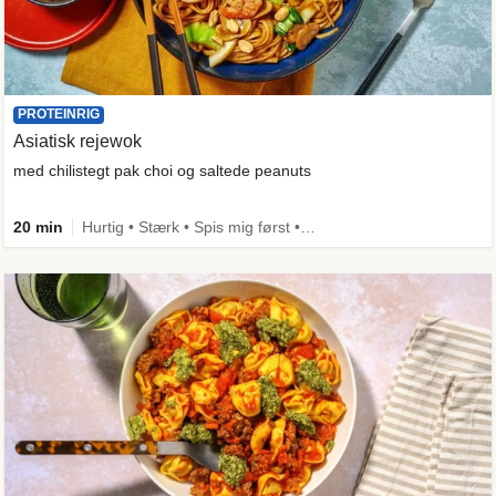
PROTEINRIG
Asiatisk rejewok
med chilistegt pak choi og saltede peanuts
20 min
Hurtig • Stærk • Spis mig først • Under 650 kcal • Kilde til fiber