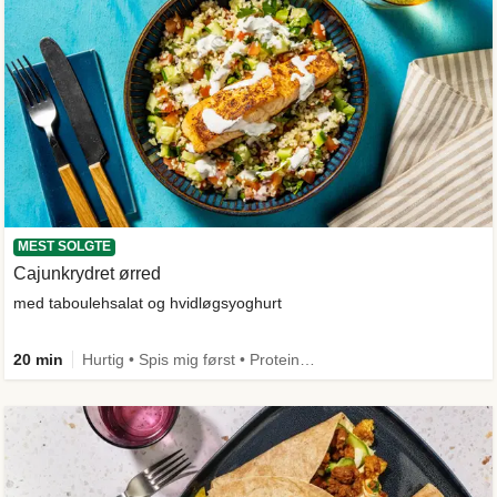
MEST SOLGTE
Cajunkrydret ørred
med taboulehsalat og hvidløgsyoghurt
20 min
Hurtig • Spis mig først • Proteinrig • Max 50g kulhydrater • Under 650 kcal • Kilde til fiber