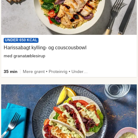
UNDER 650 KCAL
Harissabagt kylling- og couscousbowl
med granatæblesirup
35 min
Mere grønt • Proteinrig • Under 650 kcal