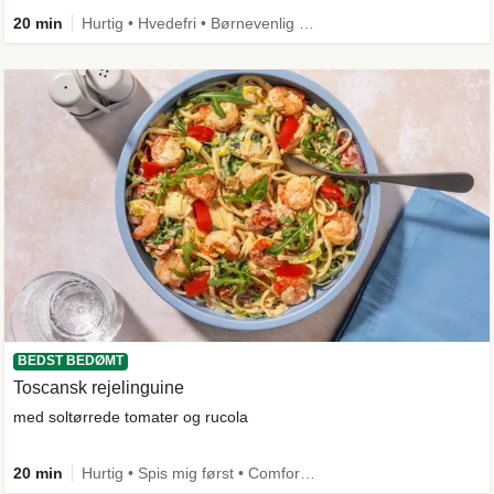
20 min
Hurtig • Hvedefri • Børnevenlig • Kilde til fiber
BEDST BEDØMT
Toscansk rejelinguine
med soltørrede tomater og rucola
20 min
Hurtig • Spis mig først • Comfort Food