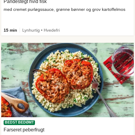
Pandestegt hvid fisk
med cremet purløgssauce, grønne bønner og grov kartoffelmos
15 min
Lynhurtig • Hvedefri
BEDST BEDØMT
Farseret peberfrugt