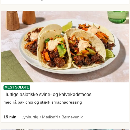
MEST SOLGTE
Hurtige asiatiske svine- og kalvekødstacos
med rå pak choi og stærk srirachadressing
15 min
Lynhurtig • Mælkefri • Børnevenlig