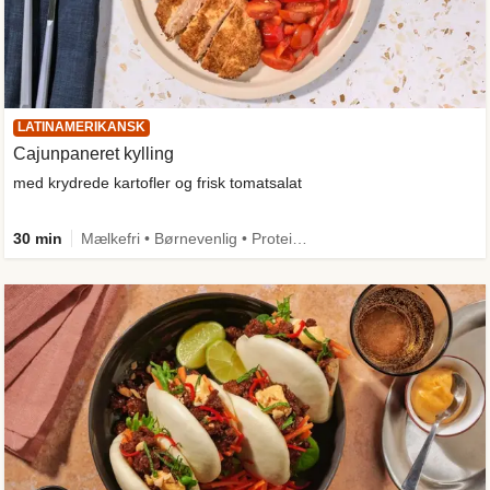
LATINAMERIKANSK
Cajunpaneret kylling
med krydrede kartofler og frisk tomatsalat
30 min
Mælkefri • Børnevenlig • Proteinrig • Mere grønt • Kilde til fiber