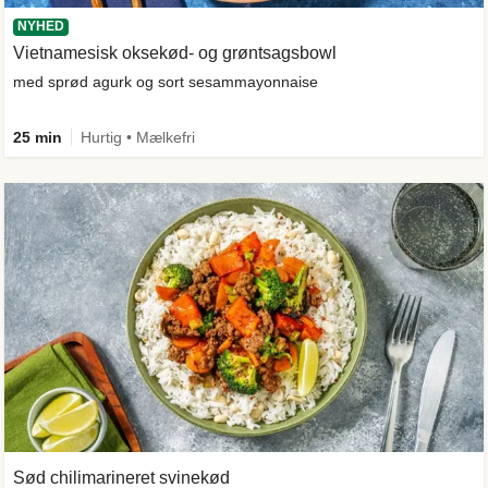
NYHED
Vietnamesisk oksekød- og grøntsagsbowl
med sprød agurk og sort sesammayonnaise
25 min
Hurtig • Mælkefri
Sød chilimarineret svinekød