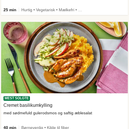
25 min
Hurtig • Vegetarisk • Mælkefri • Spis mig først • Mere grønt
MEST SOLGTE
Cremet basilikumkylling
med sødmefuld gulerodsmos og saftig æblesalat
40 min
Børnevenlig • Kilde til fiber