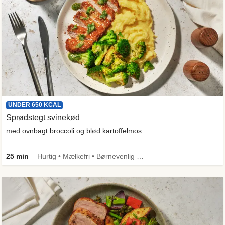
UNDER 650 KCAL
Sprødstegt svinekød
med ovnbagt broccoli og blød kartoffelmos
25 min
Hurtig • Mælkefri • Børnevenlig • Proteinrig • Under 650 kcal • Kilde til fiber • Mere grønt