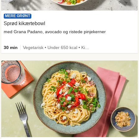
MERE GRØNT
Sprød kikærtebowl
med Grana Padano, avocado og ristede pinjekerner
30 min
Vegetarisk • Under 650 kcal • Kilde til fiber • Mere grønt