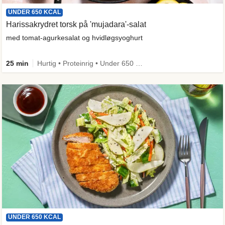
UNDER 650 KCAL
Harissakrydret torsk på 'mujadara'-salat
med tomat-agurkesalat og hvidløgsyoghurt
25 min
Hurtig • Proteinrig • Under 650 kcal • Kilde til fiber
UNDER 650 KCAL