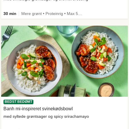
30 min
Mere grønt • Proteinrig • Max 50g kulhydrater • Under 650 kcal • Kilde til fiber
BEDST BEDØMT
Banh mi-inspireret svinekødsbowl
med syltede grøntsager og spicy srirachamayo