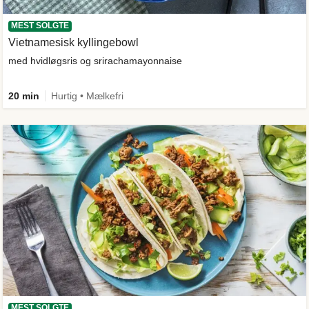
MEST SOLGTE
Vietnamesisk kyllingebowl
med hvidløgsris og srirachamayonnaise
20 min
Hurtig • Mælkefri
MEST SOLGTE