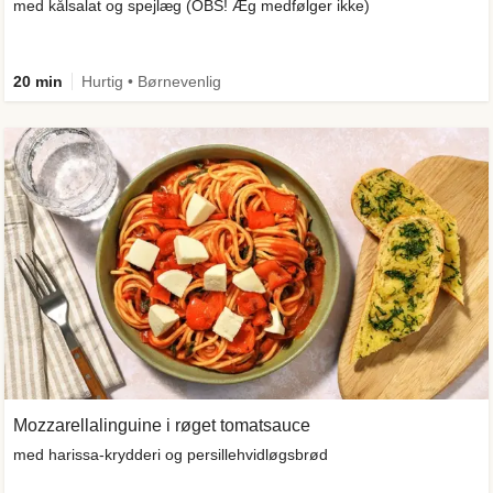
med kålsalat og spejlæg (OBS! Æg medfølger ikke)
20 min
Hurtig • Børnevenlig
Mozzarellalinguine i røget tomatsauce
med harissa-krydderi og persillehvidløgsbrød