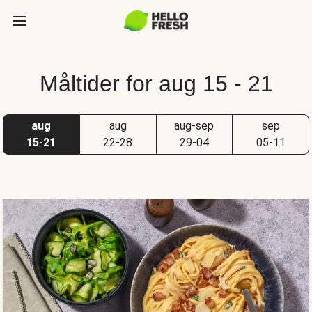
Måltider for aug 15 - 21
aug
aug
aug-sep
sep
15-21
22-28
29-04
05-11