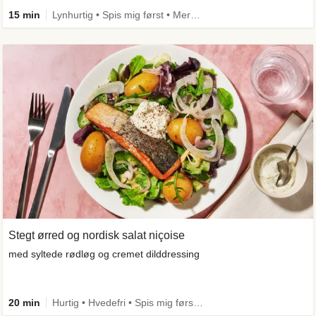
15 min
Lynhurtig • Spis mig først • Mere grønt
Stegt ørred og nordisk salat niçoise
med syltede rødløg og cremet dilddressing
20 min
Hurtig • Hvedefri • Spis mig først • Kilde til fiber