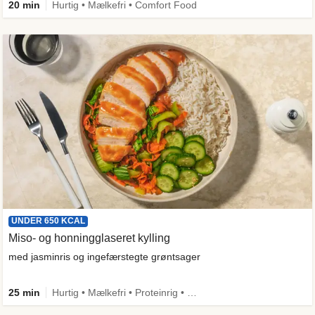
20 min
Hurtig • Mælkefri • Comfort Food
UNDER 650 KCAL
Miso- og honningglaseret kylling
med jasminris og ingefærstegte grøntsager
25 min
Hurtig • Mælkefri • Proteinrig • Under 650 kcal