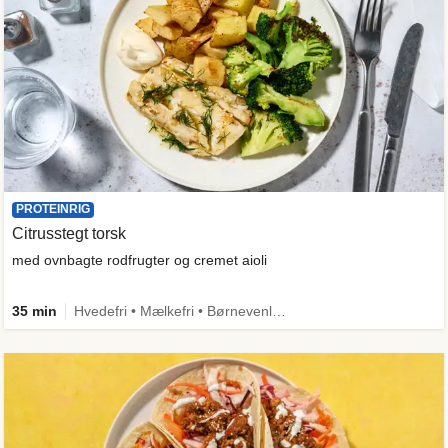
PROTEINRIG
Citrusstegt torsk
med ovnbagte rodfrugter og cremet aioli
35 min
Hvedefri • Mælkefri • Børnevenlig • Mere grønt • Proteinrig • Kilde til fiber