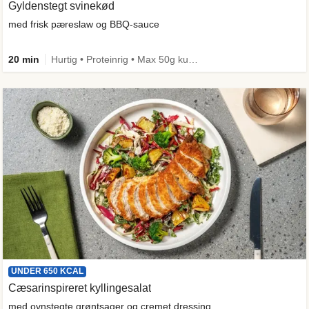
Gyldenstegt svinekød
med frisk pæreslaw og BBQ-sauce
20 min
Hurtig • Proteinrig • Max 50g kulhydrater • Under 650 kcal
UNDER 650 KCAL
Cæsarinspireret kyllingesalat
med ovnstegte grøntsager og cremet dressing