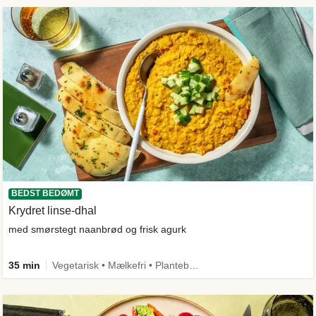
BEDST BEDØMT
Krydret linse-dhal
med smørstegt naanbrød og frisk agurk
35 min
Vegetarisk • Mælkefri • Plantebaseret • Kilde til fiber