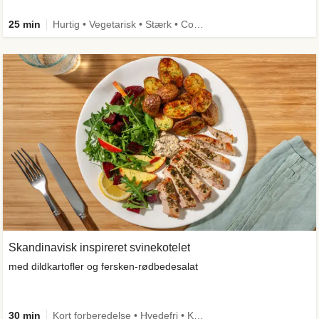
25 min
Hurtig • Vegetarisk • Stærk • Comfort Food
Skandinavisk inspireret svinekotelet
med dildkartofler og fersken-rødbedesalat
30 min
Kort forberedelse • Hvedefri • Kilde til fiber