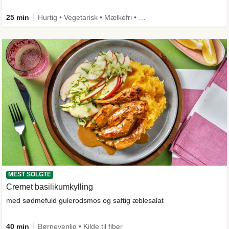
25 min
Hurtig • Vegetarisk • Mælkefri • Spis mig først • Mere grønt
MEST SOLGTE
Cremet basilikumkylling
med sødmefuld gulerodsmos og saftig æblesalat
40 min
Børnevenlig • Kilde til fiber