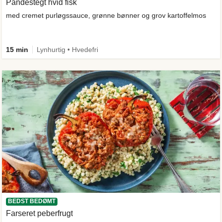
Pandestegt hvid fisk
med cremet purløgssauce, grønne bønner og grov kartoffelmos
15 min
Lynhurtig • Hvedefri
BEDST BEDØMT
Farseret peberfrugt