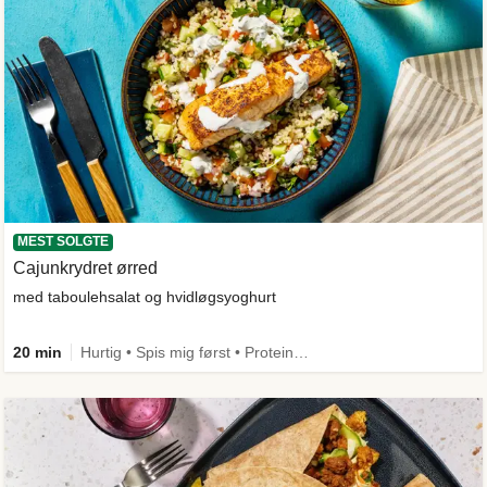
MEST SOLGTE
Cajunkrydret ørred
med taboulehsalat og hvidløgsyoghurt
20 min
Hurtig • Spis mig først • Proteinrig • Max 50g kulhydrater • Under 650 kcal • Kilde til fiber