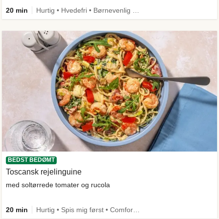
20 min
Hurtig • Hvedefri • Børnevenlig • Kilde til fiber
BEDST BEDØMT
Toscansk rejelinguine
med soltørrede tomater og rucola
20 min
Hurtig • Spis mig først • Comfort Food