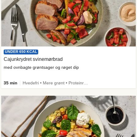
UNDER 650 KCAL
Cajunkrydret svinemørbrad
med ovnbagte grøntsager og røget dip
35 min
Hvedefri • Mere grønt • Proteinrig • Under 650 kcal • Kilde til fiber