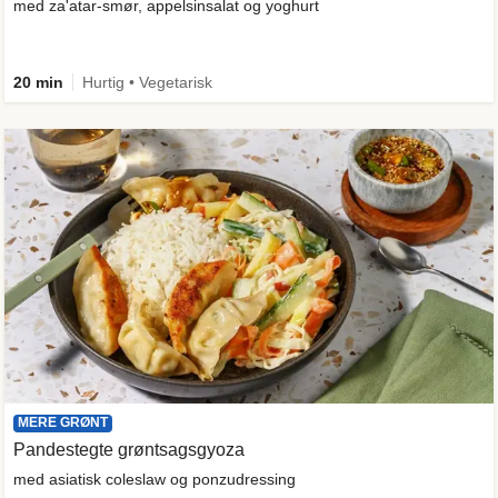
med za'atar-smør, appelsinsalat og yoghurt
20 min
Hurtig • Vegetarisk
MERE GRØNT
Pandestegte grøntsagsgyoza
med asiatisk coleslaw og ponzudressing