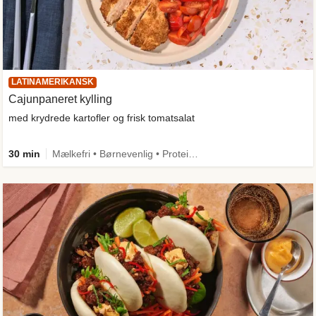
LATINAMERIKANSK
Cajunpaneret kylling
med krydrede kartofler og frisk tomatsalat
30 min
Mælkefri • Børnevenlig • Proteinrig • Mere grønt • Kilde til fiber