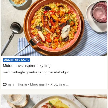
UNDER 650 KCAL
Middelhavsinspireret kylling
med ovnbagte grøntsager og persillebulgur
25 min
Hurtig • Mere grønt • Proteinrig • Under 650 kcal • Kilde til fiber