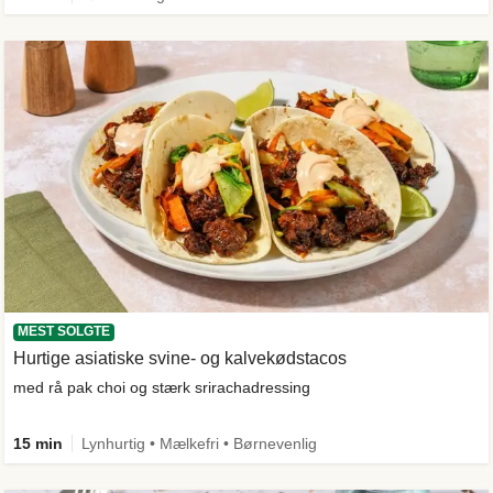
MEST SOLGTE
Hurtige asiatiske svine- og kalvekødstacos
med rå pak choi og stærk srirachadressing
15 min
Lynhurtig • Mælkefri • Børnevenlig