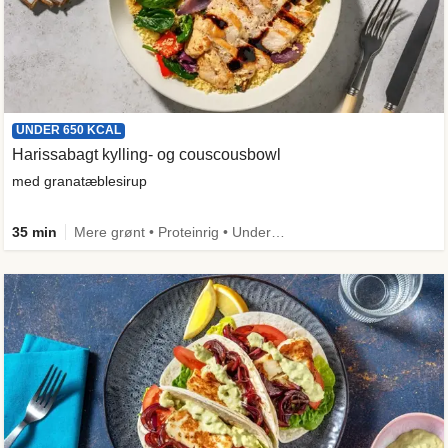
UNDER 650 KCAL
Harissabagt kylling- og couscousbowl
med granatæblesirup
35 min
Mere grønt • Proteinrig • Under 650 kcal