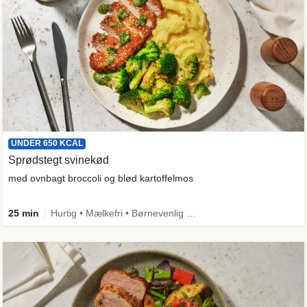
UNDER 650 KCAL
Sprødstegt svinekød
med ovnbagt broccoli og blød kartoffelmos
25 min
Hurtig • Mælkefri • Børnevenlig • Proteinrig • Under 650 kcal • Kilde til fiber • Mere grønt