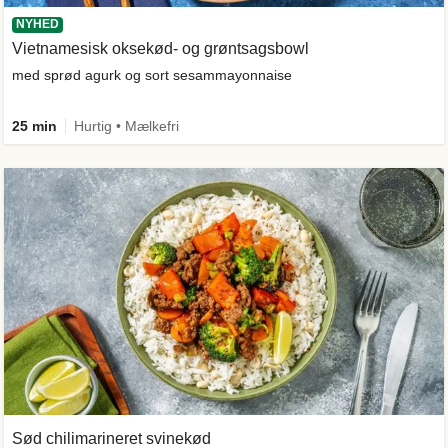
NYHED
Vietnamesisk oksekød- og grøntsagsbowl
med sprød agurk og sort sesammayonnaise
25 min
Hurtig • Mælkefri
Sød chilimarineret svinekød