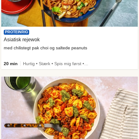
PROTEINRIG
Asiatisk rejewok
med chilistegt pak choi og saltede peanuts
20 min
Hurtig • Stærk • Spis mig først • Under 650 kcal • Kilde til fiber