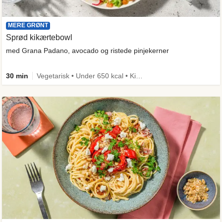
MERE GRØNT
Sprød kikærtebowl
med Grana Padano, avocado og ristede pinjekerner
30 min
Vegetarisk • Under 650 kcal • Kilde til fiber • Mere grønt