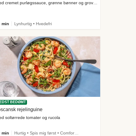
med cremet purløgssauce, grønne bønner og grov kartoffelmos
 min
Lynhurtig • Hvedefri
EDST BEDØMT
scansk rejelinguine
d soltørrede tomater og rucola
 min
Hurtig • Spis mig først • Comfort Food