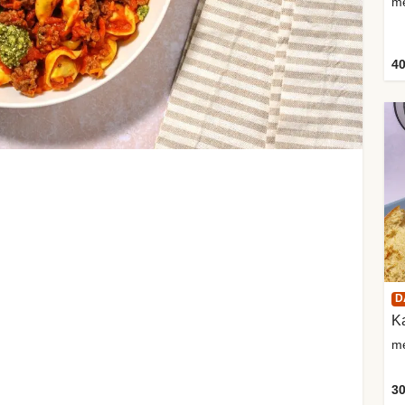
40
D
Ka
me
30