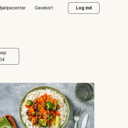
Hjælpecenter
Gavekort
Log ind
sep
04