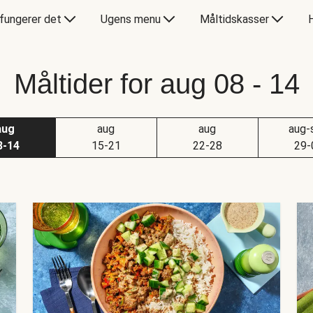
fungerer det
Ugens menu
Måltidskasser
Måltider for aug 08 - 14
aug
aug
aug
aug-
8-14
15-21
22-28
29-