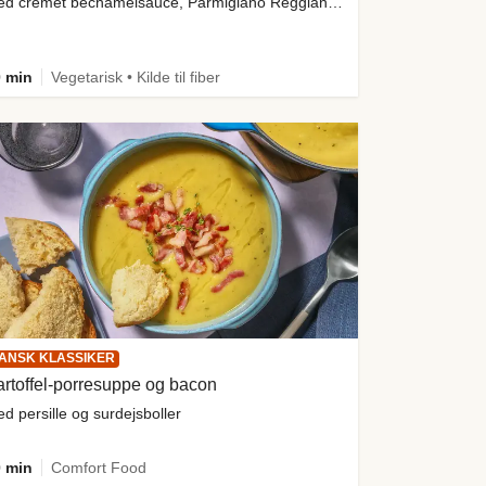
med cremet bechamelsauce, Parmigiano Reggiano og salat
 min
Vegetarisk • Kilde til fiber
ANSK KLASSIKER
rtoffel-porresuppe og bacon
d persille og surdejsboller
 min
Comfort Food