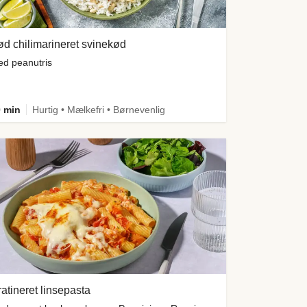
d chilimarineret svinekød
d peanutris
 min
Hurtig • Mælkefri • Børnevenlig
atineret linsepasta