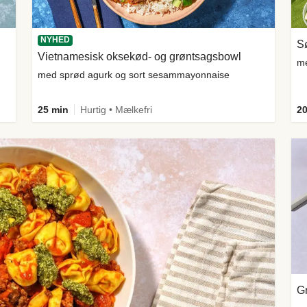
NYHED
Sø
Vietnamesisk oksekød- og grøntsagsbowl
me
med sprød agurk og sort sesammayonnaise
25 min
Hurtig • Mælkefri
20
Gr