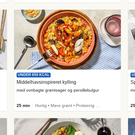
UNDER 650 KCAL
U
Middelhavsinspireret kylling
S
med ovnbagte grøntsager og persillebulgur
me
25 min
Hurtig • Mere grønt • Proteinrig • Under 650 kcal • Kilde til fiber
25