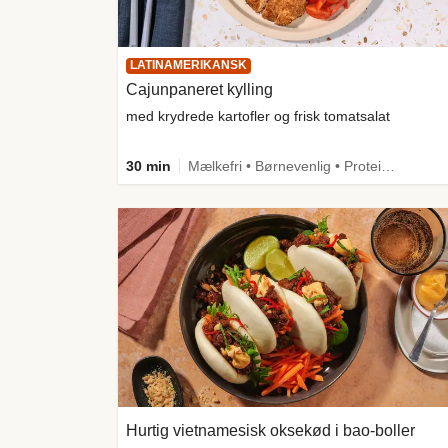
LATINAMERIKANSK
Cajunpaneret kylling
med krydrede kartofler og frisk tomatsalat
30 min
Mælkefri • Børnevenlig • Proteinrig • Mere grønt • Kilde til fiber
Hurtig vietnamesisk oksekød i bao-boller