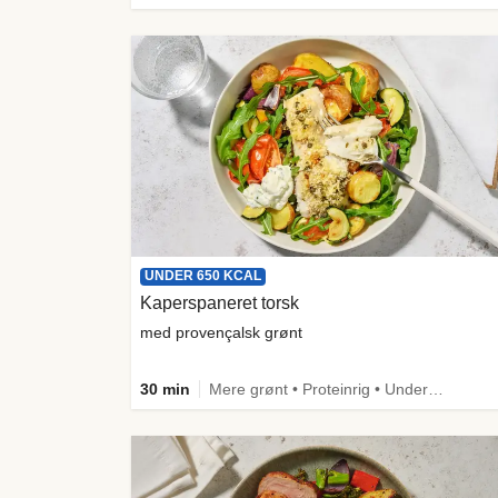
UNDER 650 KCAL
Kaperspaneret torsk
med provençalsk grønt
30 min
Mere grønt • Proteinrig • Under 650 kcal • Kilde til fiber