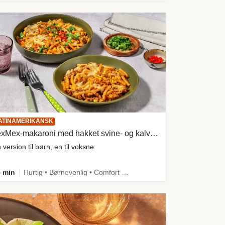
ATINAMERIKANSK
TexMex-makaroni med hakket svine- og kalvekød
 version til børn, en til voksne
 min
Hurtig • Børnevenlig • Comfort Food • One Pan