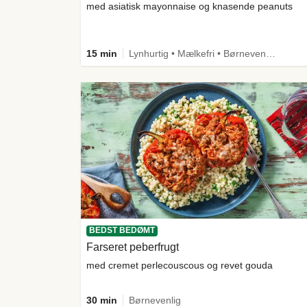
med asiatisk mayonnaise og knasende peanuts
15 min
Lynhurtig • Mælkefri • Børnevenlig • Comfort Food
BEDST BEDØMT
Farseret peberfrugt
med cremet perlecouscous og revet gouda
30 min
Børnevenlig