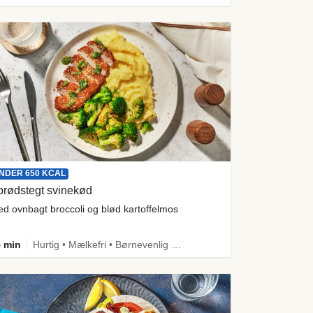
NDER 650 KCAL
prødstegt svinekød
d ovnbagt broccoli og blød kartoffelmos
 min
Hurtig • Mælkefri • Børnevenlig • Proteinrig • Under 650 kcal • Kilde til fiber • Mere grønt