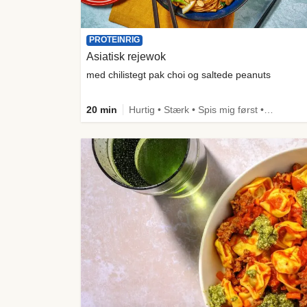
PROTEINRIG
Asiatisk rejewok
med chilistegt pak choi og saltede peanuts
20 min
Hurtig • Stærk • Spis mig først • Under 650 kcal • Kilde til fiber