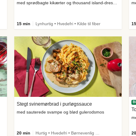
med sprødbagte kikærter og thousand island-dressing
15 min
Lynhurtig • Hvedefri • Kilde til fiber
15
B
Stegt svinemørbrad i purløgssauce
To
med sauterede svampe og blød gulerodsmos
me
20 min
Hurtig • Hvedefri • Børnevenlig • Kilde til fiber
20