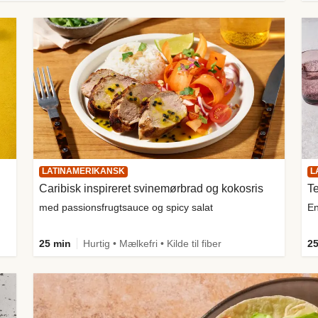
LATINAMERIKANSK
L
Caribisk inspireret svinemørbrad og kokosris
med passionsfrugtsauce og spicy salat
En
25 min
Hurtig • Mælkefri • Kilde til fiber
25