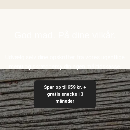
God mad. På dine vilkår.
Udvælg selv dine opskrifter fra vores ugentlige
menu og skræddersy din egen måltidskasse.
Spar op til 959 kr. +
gratis snacks i 3
måneder