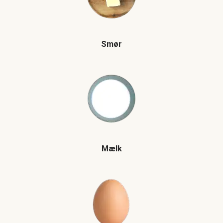
Smør
Mælk