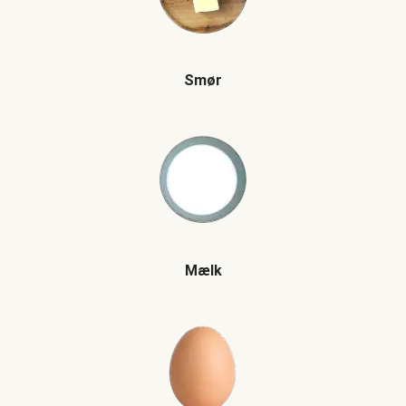
Smør
Mælk