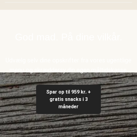
God mad. På dine vilkår.
Udvælg selv dine opskrifter fra vores ugentlige
menu og skræddersy din egen måltidskasse.
Spar op til 959 kr. +
gratis snacks i 3
måneder