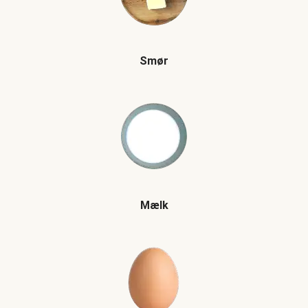
Smør
Mælk