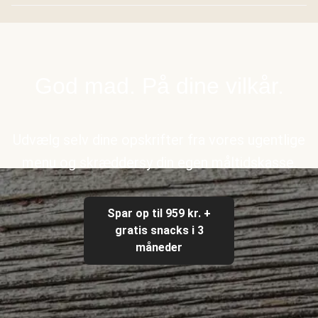
God mad. På dine vilkår.
Udvælg selv dine opskrifter fra vores ugentlige
menu og skræddersy din egen måltidskasse.
Spar op til 959 kr. +
gratis snacks i 3
måneder