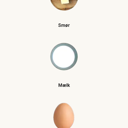
Smør
Mælk