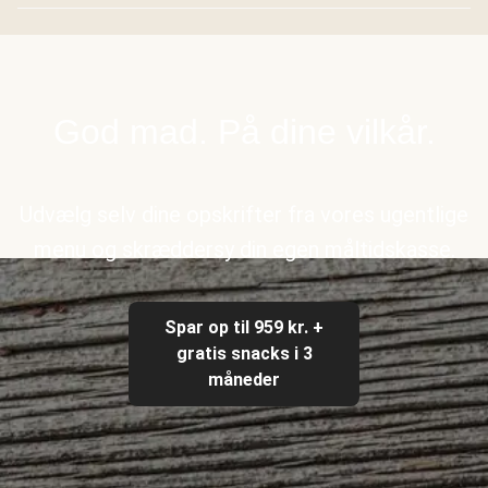
God mad. På dine vilkår.
Udvælg selv dine opskrifter fra vores ugentlige
menu og skræddersy din egen måltidskasse.
Spar op til 959 kr. +
gratis snacks i 3
måneder