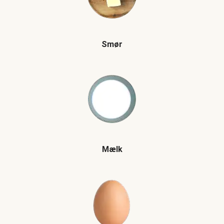
Smør
Mælk