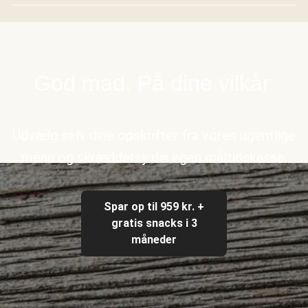
God mad. På dine vilkår.
Udvælg selv dine opskrifter fra vores ugentlige
menu og skræddersy din egen måltidskasse.
Spar op til 959 kr. +
gratis snacks i 3
måneder