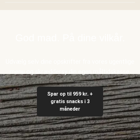
God mad. På dine vilkår.
Udvælg selv dine opskrifter fra vores ugentlige
menu og skræddersy din egen måltidskasse.
Spar op til 959 kr. +
gratis snacks i 3
måneder