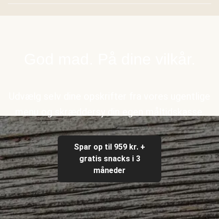
God mad. På dine vilkår.
Udvælg selv dine opskrifter fra vores ugentlige
menu og skræddersy din egen måltidskasse.
Spar op til 959 kr. +
gratis snacks i 3
måneder