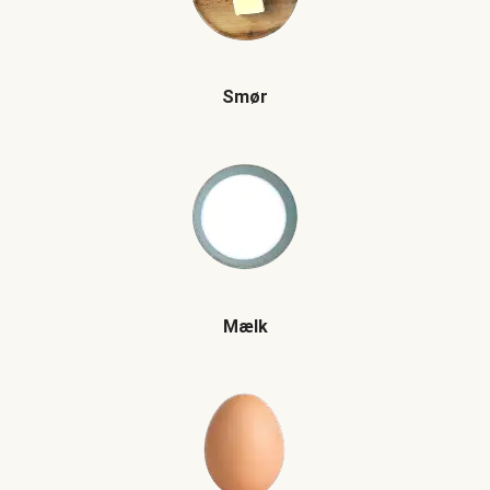
Smør
Mælk