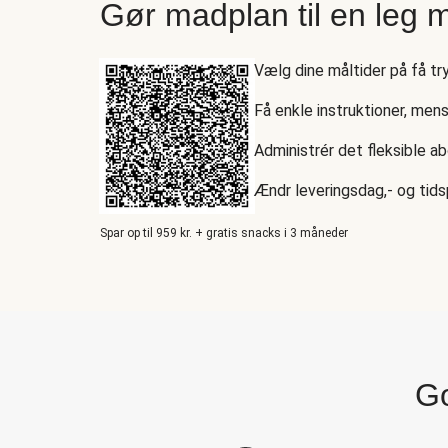
Gør madplan til en leg 
Vælg dine måltider på få tr
Få enkle instruktioner, men
Administrér det fleksible a
Ændr leveringsdag,- og tids
Spar op til 959 kr. + gratis snacks i 3 måneder
Go