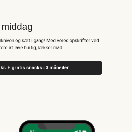
n middag
nkniven og sæt i gang! Med vores opskrifter ved
ere at lave hurtig, lækker mad.
 kr. + gratis snacks i 3 måneder