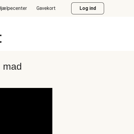
Hjælpecenter
Gavekort
Log ind
t
e mad