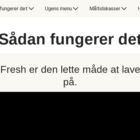
fungerer det
Ugens menu
Måltidskasser
Sådan fungerer de
oFresh er den lette måde at lav
på.