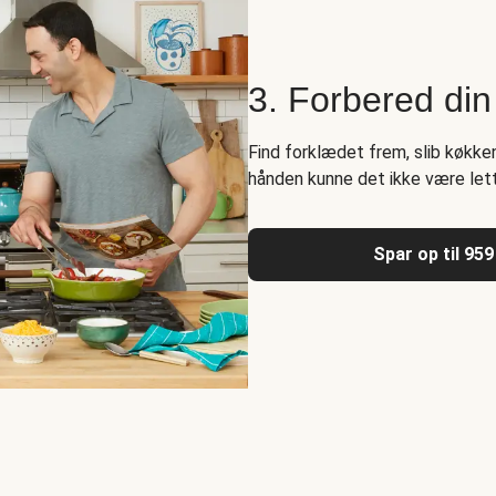
3. Forbered di
Find forklædet frem, slib køkke
hånden kunne det ikke være lett
Spar op til 959