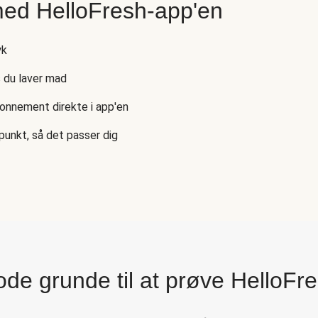
med HelloFresh-app'en
yk
s du laver mad
bonnement direkte i app'en
punkt, så det passer dig
de grunde til at prøve HelloFr