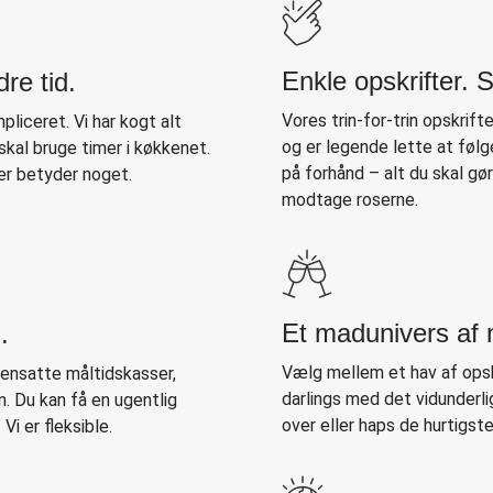
Enkle opskrifter.
re tid.
Vores trin-for-trin opskrift
iceret. Vi har kogt alt
og er legende lette at følge
skal bruge timer i køkkenet.
på forhånd – alt du skal 
der betyder noget.
modtage roserne.
Et madunivers af 
.
Vælg mellem et hav af opsk
ensatte måltidskasser,
darlings med det vidunderl
. Du kan få en ugentlig
over eller haps de hurtigst
Vi er fleksible.