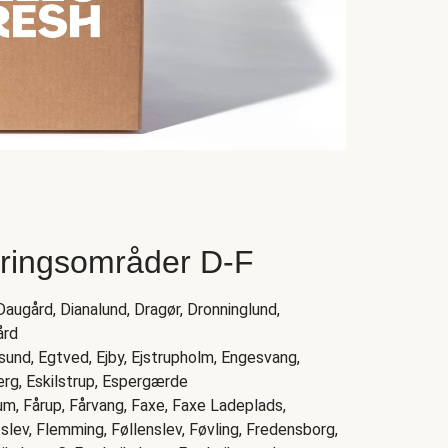
eringsområder D-F
augård, Dianalund, Dragør, Dronninglund,
ård
nsund, Egtved, Ejby, Ejstrupholm, Engesvang,
jerg, Eskilstrup, Espergærde
rum, Fårup, Fårvang, Faxe, Faxe Ladeplads,
itslev, Flemming, Føllenslev, Føvling, Fredensborg,