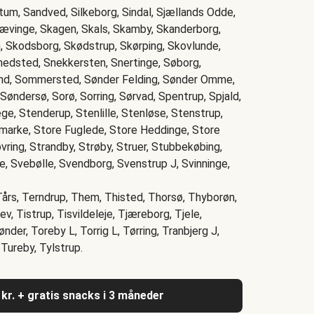
tum, Sandved, Silkeborg, Sindal, Sjællands Odde,
ævinge, Skagen, Skals, Skamby, Skanderborg,
n, Skodsborg, Skødstrup, Skørping, Skovlunde,
nedsted, Snekkersten, Snertinge, Søborg,
rand, Sommersted, Sønder Felding, Sønder Omme,
øndersø, Sorø, Sorring, Sørvad, Spentrup, Spjald,
ge, Stenderup, Stenlille, Stenløse, Stenstrup,
marke, Store Fuglede, Store Heddinge, Store
vring, Strandby, Strøby, Struer, Stubbekøbing,
e, Svebølle, Svendborg, Svenstrup J, Svinninge,
Tårs, Terndrup, Them, Thisted, Thorsø, Thyborøn,
ev, Tistrup, Tisvildeleje, Tjæreborg, Tjele,
der, Toreby L, Torrig L, Tørring, Tranbjerg J,
 Tureby, Tylstrup.
 kr. + gratis snacks i 3 måneder