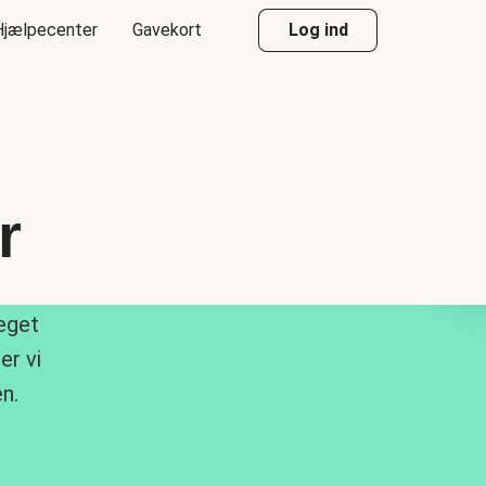
Hjælpecenter
Gavekort
Log ind
r
meget
er vi
n.