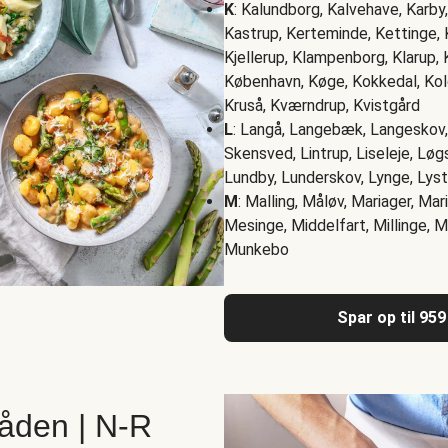
K
: Kalundborg, Kalvehave, Karby
Kastrup, Kerteminde, Kettinge, K
Kjellerup, Klampenborg, Klarup, 
København, Køge, Kokkedal, Kold
Kruså, Kværndrup, Kvistgård
L
: Langå, Langebæk, Langeskov, 
Skensved, Lintrup, Liseleje, Løg
Lundby, Lunderskov, Lynge, Lys
M
: Malling, Måløv, Mariager, Ma
Mesinge, Middelfart, Millinge, 
Munkebo
Spar op til 959
åden | N-R