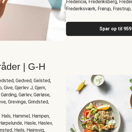
Fredericia, Frederiksberg, Frede
Frederiksværk, Frørup, Frøstrup,
Spar op til 959
råder | G-H
Gedsted, Gedved, Gelsted,
, Give, Gjerlev J, Gjern,
 Gørding, Gørlev, Gørløse,
ve, Grevinge, Grindsted,
d, Hals, Hammel, Hampen,
Harpelunde, Hasle, Haslev,
sted, Hejls, Hejnsvig,