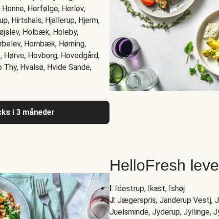
 Henne, Herfølge, Herlev,
p, Hirtshals, Hjallerup, Hjerm,
 Højslev, Holbæk, Holeby,
rbelev, Hornbæk, Hørning,
e, Hørve, Hovborg, Hovedgård,
Thy, Hvalsø, Hvide Sande,
acks i 3 måneder
HelloFresh lev
I
: Idestrup, Ikast, Ishøj
J
: Jægerspris, Janderup Vestj, J
Juelsminde, Jyderup, Jyllinge, J