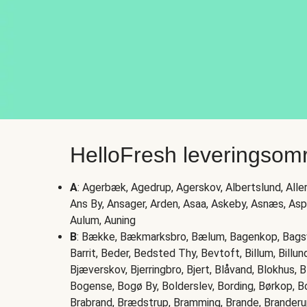
HelloFresh leveringsom
A
: Agerbæk, Agedrup, Agerskov, Albertslund, Allerø
Ans By, Ansager, Arden, Asaa, Askeby, Asnæs, As
Aulum, Auning
B
: Bække, Bækmarksbro, Bælum, Bagenkop, Bagsvæ
Barrit, Beder, Bedsted Thy, Bevtoft, Billum, Billund
Bjæverskov, Bjerringbro, Bjert, Blåvand, Blokhus,
Bogense, Bogø By, Bolderslev, Bording, Børkop, Bo
Brabrand, Brædstrup, Bramming, Brande, Branderu