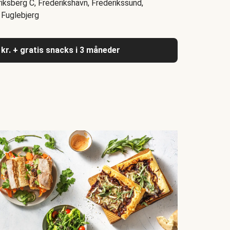
riksberg C, Frederikshavn, Frederikssund,
 Fuglebjerg
 kr. + gratis snacks i 3 måneder