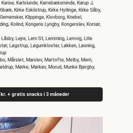
, Karise, Karlslunde, Karrebæksminde, Karup J,
ibæk, Kirke Eskilstrup, Kirke Hyllinge, Kirke Såby,
Klemensker, Klippinge, Klovborg, Knebel,
ing, Kolind, Kongens Lyngby, Kongerslev, Korsør,
Låsby, Lejre, Lem St, Lemming, Lemvig, Lille
stør, Løgstrup, Løgumkloster, Løkken, Løsning,
trup
ribo, Mårslet, Marslev, Martofte, Melby, Mern,
Møldrup, Mørke, Mørkøv, Morud, Munke Bjergby,
 kr. + gratis snacks i 3 måneder