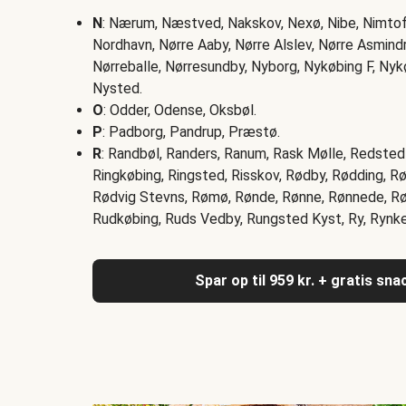
N
: Nærum, Næstved, Nakskov, Nexø, Nibe, Nimtoft
Nordhavn, Nørre Aaby, Nørre Alslev, Nørre Asmind
Nørreballe, Nørresundby, Nyborg, Nykøbing F, Nyk
Nysted.
O
: Odder, Odense, Oksbøl.
P
: Padborg, Pandrup, Præstø.
R
: Randbøl, Randers, Ranum, Rask Mølle, Redsted 
Ringkøbing, Ringsted, Risskov, Rødby, Rødding, 
Rødvig Stevns, Rømø, Rønde, Rønne, Rønnede, Rørv
Rudkøbing, Ruds Vedby, Rungsted Kyst, Ry, Rynke
Spar op til 959 kr. + gratis sn