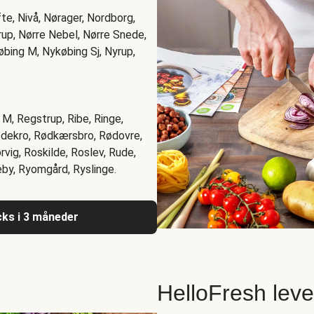
e, Nivå, Nørager, Nordborg,
rup, Nørre Nebel, Nørre Snede,
øbing M, Nykøbing Sj, Nyrup,
M, Regstrup, Ribe, Ringe,
Rødekro, Rødkærsbro, Rødovre,
ig, Roskilde, Roslev, Rude,
by, Ryomgård, Ryslinge.
acks i 3 måneder
HelloFresh lev