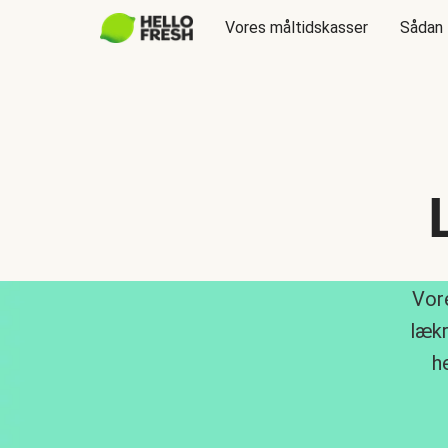
Vores måltidskasser
Sådan 
Vore
lækr
h