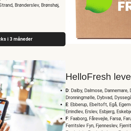
trand, Brønderslev, Brønshøj,
acks i 3 måneder
HelloFresh lev
D
: Dalby, Dalmose, Dannemare, D
Dronningmølle, Dybvad, Dysseg
E
: Ebberup, Ebeltoft, Egå, Eger
Errindlev, Erslev, Esbjerg, Eskeb
F
: Faaborg, Fårevejle, Farsø, Fa
Ferritslev Fyn, Fjenneslev, Fjerr