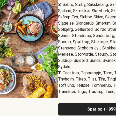
S
: Sabro, Sæby, Sakskøbing, Sal
Sjølund, Skælskør, Skærbæk, Sk
Skårup Fyn, Skibby, Skive, Skjer
Slagelse, Slangerup, Smørum, S
Solbjerg, Søllested, Solrød St
Sønder Stenderup, Sønderborg, S
Sporup, Spøttrup, Stakroge, Ste
Stensved, Stoholm Jyll, Stokke
Merløse, Storvorde, Stouby, Stø
Suldrup, Sulsted, Sunds, Svanek
Sydals.
T
: Taastrup, Tappernøje, Tarm, 
Thyholm, Tikøb, Tilst, Tim, Tingl
Toftlund, Tølløse, Tommerup, Tøn
Tranekær, Trige, Trustrup, Tune,
Spar op til 959