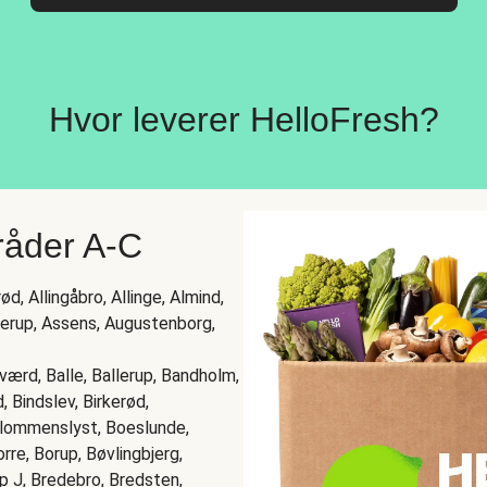
Hvor leverer HelloFresh?
råder A-C
d, Allingåbro, Allinge, Almind,
perup, Assens, Augustenborg,
rd, Balle, Ballerup, Bandholm,
, Bindslev, Birkerød,
 Blommenslyst, Boeslunde,
rre, Borup, Bøvlingbjerg,
p J, Bredebro, Bredsten,