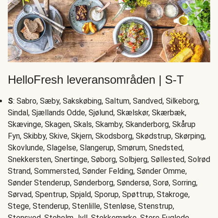
HelloFresh leveransområden | S-T
S
: Sabro, Sæby, Sakskøbing, Saltum, Sandved, Silkeborg,
Sindal, Sjællands Odde, Sjølund, Skælskør, Skærbæk,
Skævinge, Skagen, Skals, Skamby, Skanderborg, Skårup
Fyn, Skibby, Skive, Skjern, Skodsborg, Skødstrup, Skørping,
Skovlunde, Slagelse, Slangerup, Smørum, Snedsted,
Snekkersten, Snertinge, Søborg, Solbjerg, Søllested, Solrød
Strand, Sommersted, Sønder Felding, Sønder Omme,
Sønder Stenderup, Sønderborg, Søndersø, Sorø, Sorring,
Sørvad, Spentrup, Spjald, Sporup, Spøttrup, Stakroge,
Stege, Stenderup, Stenlille, Stenløse, Stenstrup,
Stensved, Stoholm Jyll, Stokkemarke, Store Fuglede,