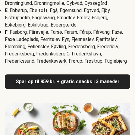
Dronninglund, Dronningmølle, Dybvad, Dyssegård
E
: Ebberup, Ebeltoft, Egå, Egernsund, Egtved, Ejby,
Ejstrupholm, Engesvang, Errindlev, Erslev, Esbjerg,
Eskebjerg, Eskilstrup, Espergærde
F
: Faaborg, Fårevejle, Farsø, Farum, Fårup, Fårvang, Faxe,
Faxe Ladeplads, Ferritslev Fyn, Fjenneslev, Fjerritslev,
Flemming, Føllenslev, Føvling, Fredensborg, Fredericia,
Frederiksberg, Frederiksberg C, Frederikshavn,
Frederikssund, Frederiksværk, Frørup, Frøstrup, Fuglebjerg
Spar op til 959 kr. + gratis snacks i 3 måneder