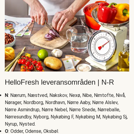
HelloFresh leveransområden | N-R
N
: Nærum, Næstved, Nakskov, Nexø, Nibe, Nimtofte, Nivå,
Nørager, Nordborg, Nordhavn, Nørre Aaby, Nørre Alslev,
Nørre Asmindrup, Nørre Nebel, Nørre Snede, Nørreballe,
Nørresundby, Nyborg, Nykøbing F, Nykøbing M, Nykøbing Sj,
Nyrup, Nysted.
O
: Odder, Odense, Oksbøl.