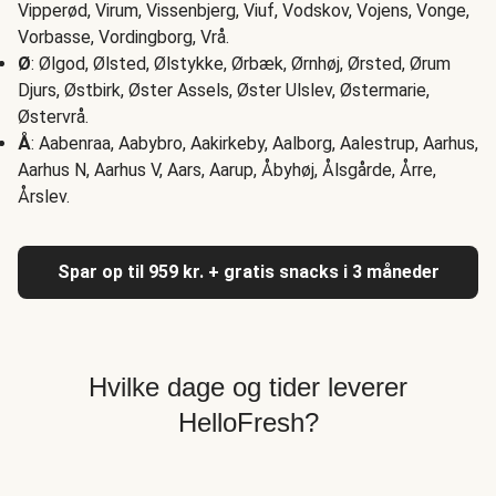
Vipperød, Virum, Vissenbjerg, Viuf, Vodskov, Vojens, Vonge,
Vorbasse, Vordingborg, Vrå.
Ø
: Ølgod, Ølsted, Ølstykke, Ørbæk, Ørnhøj, Ørsted, Ørum
Djurs, Østbirk, Øster Assels, Øster Ulslev, Østermarie,
Østervrå.
Å
: Aabenraa, Aabybro, Aakirkeby, Aalborg, Aalestrup, Aarhus,
Aarhus N, Aarhus V, Aars, Aarup, Åbyhøj, Ålsgårde, Årre,
Årslev.
Spar op til 959 kr. + gratis snacks i 3 måneder
Hvilke dage og tider leverer
HelloFresh?