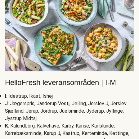
HelloFresh leveransområden | I-M
I
: Idestrup, Ikast, Ishøj
J
: Jægerspris, Janderup Vestj, Jelling, Jerslev J, Jerslev
Sjælland, Jerup, Jordrup, Juelsminde, Jyderup, Jyllinge,
Jystrup Midtsj
K
: Kalundborg, Kalvehave, Karby, Karise, Karlslunde,
Karrebæksminde, Karup J, Kastrup, Kerteminde, Kettinge,