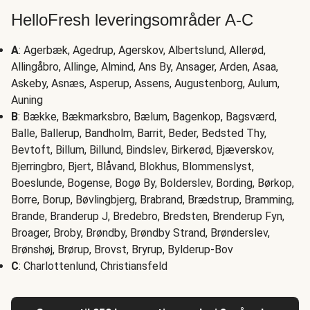
HelloFresh leveringsområder A-C
A
: Agerbæk, Agedrup, Agerskov, Albertslund, Allerød,
Allingåbro, Allinge, Almind, Ans By, Ansager, Arden, Asaa,
Askeby, Asnæs, Asperup, Assens, Augustenborg, Aulum,
Auning
B
: Bække, Bækmarksbro, Bælum, Bagenkop, Bagsværd,
Balle, Ballerup, Bandholm, Barrit, Beder, Bedsted Thy,
Bevtoft, Billum, Billund, Bindslev, Birkerød, Bjæverskov,
Bjerringbro, Bjert, Blåvand, Blokhus, Blommenslyst,
Boeslunde, Bogense, Bogø By, Bolderslev, Bording, Børkop,
Borre, Borup, Bøvlingbjerg, Brabrand, Brædstrup, Bramming,
Brande, Branderup J, Bredebro, Bredsten, Brenderup Fyn,
Broager, Broby, Brøndby, Brøndby Strand, Brønderslev,
Brønshøj, Brørup, Brovst, Bryrup, Bylderup-Bov
C
: Charlottenlund, Christiansfeld