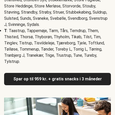
Store Heddinge, Store Merløse, Storvorde, Stouby,
Støvring, Strandby, Strøby, Struer, Stubbekøbing, Suldrup,
Sulsted, Sunds, Svaneke, Svebølle, Svendborg, Svenstrup
J, Svinninge, Sydals.
T
: Taastrup, Tappernøje, Tarm, Tårs, Terndrup, Them,
Thisted, Thorsø, Thyborøn, Thyholm, Tikøb, Tilst, Tim,
Tinglev, Tistrup, Tisvildeleje, Tjæreborg, Tjele, Toftlund,
Tølløse, Tommerup, Tønder, Toreby L, Torrig L, Tørring,
Tranbjerg J, Tranekær, Trige, Trustrup, Tune, Tureby,
Tylstrup.
Spar op til 959 kr. + gratis snacks i 3 måneder