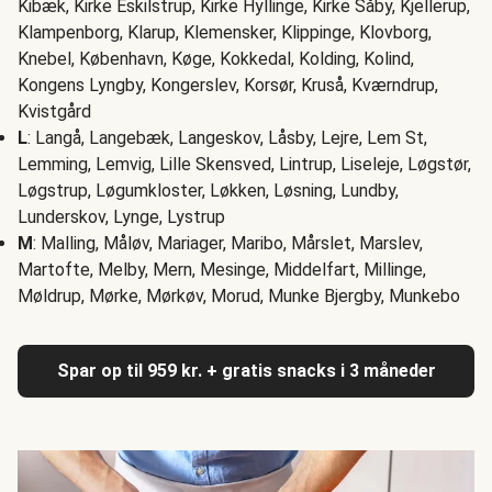
Kibæk, Kirke Eskilstrup, Kirke Hyllinge, Kirke Såby, Kjellerup,
Klampenborg, Klarup, Klemensker, Klippinge, Klovborg,
Knebel, København, Køge, Kokkedal, Kolding, Kolind,
Kongens Lyngby, Kongerslev, Korsør, Kruså, Kværndrup,
Kvistgård
L
: Langå, Langebæk, Langeskov, Låsby, Lejre, Lem St,
Lemming, Lemvig, Lille Skensved, Lintrup, Liseleje, Løgstør,
Løgstrup, Løgumkloster, Løkken, Løsning, Lundby,
Lunderskov, Lynge, Lystrup
M
: Malling, Måløv, Mariager, Maribo, Mårslet, Marslev,
Martofte, Melby, Mern, Mesinge, Middelfart, Millinge,
Møldrup, Mørke, Mørkøv, Morud, Munke Bjergby, Munkebo
Spar op til 959 kr. + gratis snacks i 3 måneder