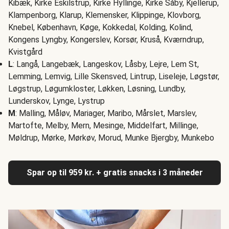
Kibæk, Kirke Eskilstrup, Kirke Hyllinge, Kirke Såby, Kjellerup,
Klampenborg, Klarup, Klemensker, Klippinge, Klovborg,
Knebel, København, Køge, Kokkedal, Kolding, Kolind,
Kongens Lyngby, Kongerslev, Korsør, Kruså, Kværndrup,
Kvistgård
L
: Langå, Langebæk, Langeskov, Låsby, Lejre, Lem St,
Lemming, Lemvig, Lille Skensved, Lintrup, Liseleje, Løgstør,
Løgstrup, Løgumkloster, Løkken, Løsning, Lundby,
Lunderskov, Lynge, Lystrup
M
: Malling, Måløv, Mariager, Maribo, Mårslet, Marslev,
Martofte, Melby, Mern, Mesinge, Middelfart, Millinge,
Møldrup, Mørke, Mørkøv, Morud, Munke Bjergby, Munkebo
Spar op til 959 kr. + gratis snacks i 3 måneder