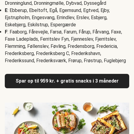
Dronninglund, Dronningmølle, Dybvad, Dyssegård
E
: Ebberup, Ebeltoft, Egå, Egernsund, Egtved, Ejby,
Ejstrupholm, Engesvang, Errindlev, Erslev, Esbjerg,
Eskebjerg, Eskilstrup, Espergærde
F
: Faaborg, Fårevejle, Farsø, Farum, Fårup, Fårvang, Faxe,
Faxe Ladeplads, Ferritslev Fyn, Fjenneslev, Fjerritslev,
Flemming, Føllenslev, Føvling, Fredensborg, Fredericia,
Frederiksberg, Frederiksberg C, Frederikshavn,
Frederikssund, Frederiksværk, Frørup, Frøstrup, Fuglebjerg
Spar op til 959 kr. + gratis snacks i 3 måneder