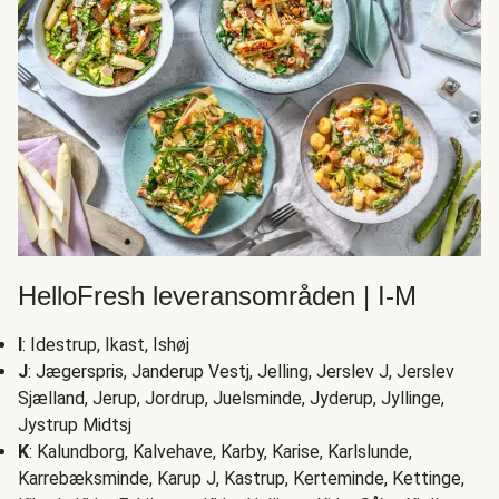
HelloFresh leveransområden | I-M
I
: Idestrup, Ikast, Ishøj
J
: Jægerspris, Janderup Vestj, Jelling, Jerslev J, Jerslev
Sjælland, Jerup, Jordrup, Juelsminde, Jyderup, Jyllinge,
Jystrup Midtsj
K
: Kalundborg, Kalvehave, Karby, Karise, Karlslunde,
Karrebæksminde, Karup J, Kastrup, Kerteminde, Kettinge,