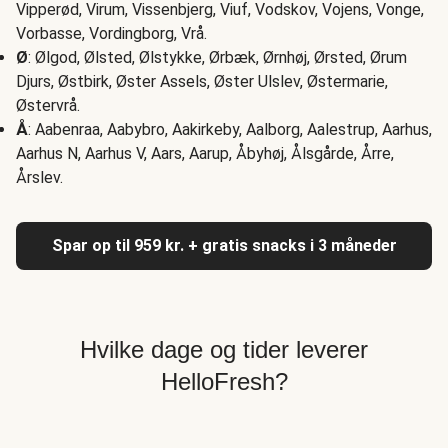
Vipperød, Virum, Vissenbjerg, Viuf, Vodskov, Vojens, Vonge,
Vorbasse, Vordingborg, Vrå.
Ø
: Ølgod, Ølsted, Ølstykke, Ørbæk, Ørnhøj, Ørsted, Ørum
Djurs, Østbirk, Øster Assels, Øster Ulslev, Østermarie,
Østervrå.
Å
: Aabenraa, Aabybro, Aakirkeby, Aalborg, Aalestrup, Aarhus,
Aarhus N, Aarhus V, Aars, Aarup, Åbyhøj, Ålsgårde, Årre,
Årslev.
Spar op til 959 kr. + gratis snacks i 3 måneder
Hvilke dage og tider leverer
HelloFresh?