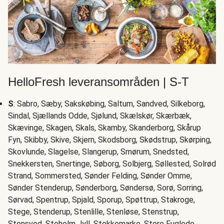
HelloFresh leveransområden | S-T
S
: Sabro, Sæby, Sakskøbing, Saltum, Sandved, Silkeborg,
Sindal, Sjællands Odde, Sjølund, Skælskør, Skærbæk,
Skævinge, Skagen, Skals, Skamby, Skanderborg, Skårup
Fyn, Skibby, Skive, Skjern, Skodsborg, Skødstrup, Skørping,
Skovlunde, Slagelse, Slangerup, Smørum, Snedsted,
Snekkersten, Snertinge, Søborg, Solbjerg, Søllested, Solrød
Strand, Sommersted, Sønder Felding, Sønder Omme,
Sønder Stenderup, Sønderborg, Søndersø, Sorø, Sorring,
Sørvad, Spentrup, Spjald, Sporup, Spøttrup, Stakroge,
Stege, Stenderup, Stenlille, Stenløse, Stenstrup,
Stensved, Stoholm Jyll, Stokkemarke, Store Fuglede,