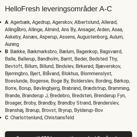
HelloFresh leveringsområder A-C
A
: Agerbæk, Agedrup, Agerskov, Albertslund, Allerød,
Allingåbro, Allinge, Almind, Ans By, Ansager, Arden, Asaa,
Askeby, Asnæs, Asperup, Assens, Augustenborg, Aulum,
Auning
B
: Bække, Bækmarksbro, Bælum, Bagenkop, Bagsværd,
Balle, Ballerup, Bandholm, Barrit, Beder, Bedsted Thy,
Bevtoft, Billum, Billund, Bindslev, Birkerød, Bjæverskov,
Bjerringbro, Bjert, Blåvand, Blokhus, Blommenslyst,
Boeslunde, Bogense, Bogø By, Bolderslev, Bording, Børkop,
Borre, Borup, Bøvlingbjerg, Brabrand, Brædstrup, Bramming,
Brande, Branderup J, Bredebro, Bredsten, Brenderup Fyn,
Broager, Broby, Brøndby, Brøndby Strand, Brønderslev,
Brønshøj, Brørup, Brovst, Bryrup, Bylderup-Bov
C
: Charlottenlund, Christiansfeld