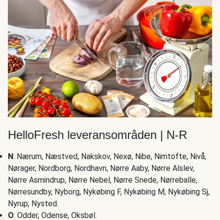
HelloFresh leveransområden | N-R
N
: Nærum, Næstved, Nakskov, Nexø, Nibe, Nimtofte, Nivå,
Nørager, Nordborg, Nordhavn, Nørre Aaby, Nørre Alslev,
Nørre Asmindrup, Nørre Nebel, Nørre Snede, Nørreballe,
Nørresundby, Nyborg, Nykøbing F, Nykøbing M, Nykøbing Sj,
Nyrup, Nysted.
O
: Odder, Odense, Oksbøl.