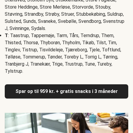
Store Heddinge, Store Merløse, Storvorde, Stouby,
Støvring, Strandby, Strøby, Struer, Stubbekøbing, Suldrup,
Sulsted, Sunds, Svaneke, Svebølle, Svendborg, Svenstrup
J, Svinninge, Sydals.
T
: Taastrup, Tappernøje, Tarm, Tårs, Terndrup, Them,
Thisted, Thorsø, Thyborøn, Thyholm, Tikøb, Tilst, Tim,
Tinglev, Tistrup, Tisvildeleje, Tjæreborg, Tjele, Toftlund,
Tølløse, Tommerup, Tønder, Toreby L, Torrig L, Tørring,
Tranbjerg J, Tranekær, Trige, Trustrup, Tune, Tureby,
Tylstrup.
Spar op til 959 kr. + gratis snacks i 3 måneder