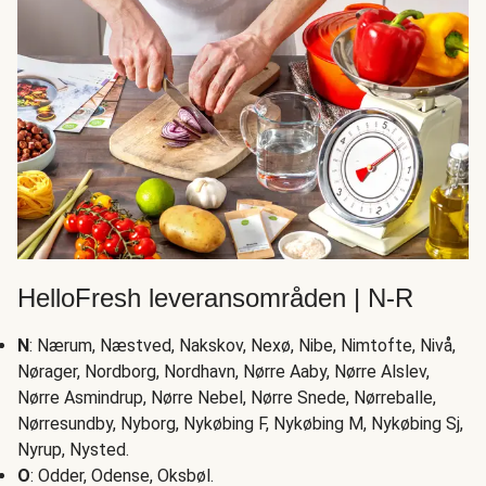
HelloFresh leveransområden | N-R
N
: Nærum, Næstved, Nakskov, Nexø, Nibe, Nimtofte, Nivå,
Nørager, Nordborg, Nordhavn, Nørre Aaby, Nørre Alslev,
Nørre Asmindrup, Nørre Nebel, Nørre Snede, Nørreballe,
Nørresundby, Nyborg, Nykøbing F, Nykøbing M, Nykøbing Sj,
Nyrup, Nysted.
O
: Odder, Odense, Oksbøl.