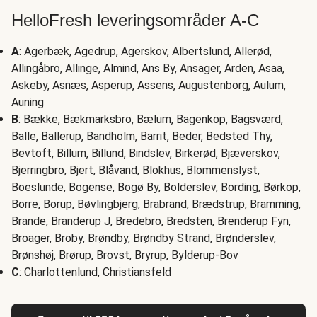
HelloFresh leveringsområder A-C
A
: Agerbæk, Agedrup, Agerskov, Albertslund, Allerød,
Allingåbro, Allinge, Almind, Ans By, Ansager, Arden, Asaa,
Askeby, Asnæs, Asperup, Assens, Augustenborg, Aulum,
Auning
B
: Bække, Bækmarksbro, Bælum, Bagenkop, Bagsværd,
Balle, Ballerup, Bandholm, Barrit, Beder, Bedsted Thy,
Bevtoft, Billum, Billund, Bindslev, Birkerød, Bjæverskov,
Bjerringbro, Bjert, Blåvand, Blokhus, Blommenslyst,
Boeslunde, Bogense, Bogø By, Bolderslev, Bording, Børkop,
Borre, Borup, Bøvlingbjerg, Brabrand, Brædstrup, Bramming,
Brande, Branderup J, Bredebro, Bredsten, Brenderup Fyn,
Broager, Broby, Brøndby, Brøndby Strand, Brønderslev,
Brønshøj, Brørup, Brovst, Bryrup, Bylderup-Bov
C
: Charlottenlund, Christiansfeld