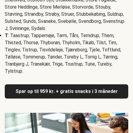
Store Heddinge, Store Merløse, Storvorde, Stouby,
Støvring, Strandby, Strøby, Struer, Stubbekøbing, Suldrup,
Sulsted, Sunds, Svaneke, Svebølle, Svendborg, Svenstrup
J, Svinninge, Sydals.
T
: Taastrup, Tappernøje, Tarm, Tårs, Terndrup, Them,
Thisted, Thorsø, Thyborøn, Thyholm, Tikøb, Tilst, Tim,
Tinglev, Tistrup, Tisvildeleje, Tjæreborg, Tjele, Toftlund,
Tølløse, Tommerup, Tønder, Toreby L, Torrig L, Tørring,
Tranbjerg J, Tranekær, Trige, Trustrup, Tune, Tureby,
Tylstrup.
Spar op til 959 kr. + gratis snacks i 3 måneder