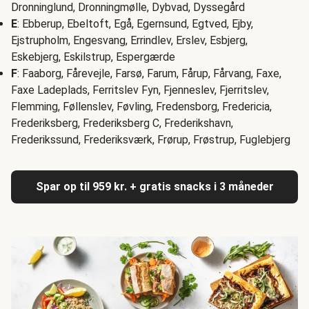
Dronninglund, Dronningmølle, Dybvad, Dyssegård
E
: Ebberup, Ebeltoft, Egå, Egernsund, Egtved, Ejby,
Ejstrupholm, Engesvang, Errindlev, Erslev, Esbjerg,
Eskebjerg, Eskilstrup, Espergærde
F
: Faaborg, Fårevejle, Farsø, Farum, Fårup, Fårvang, Faxe,
Faxe Ladeplads, Ferritslev Fyn, Fjenneslev, Fjerritslev,
Flemming, Føllenslev, Føvling, Fredensborg, Fredericia,
Frederiksberg, Frederiksberg C, Frederikshavn,
Frederikssund, Frederiksværk, Frørup, Frøstrup, Fuglebjerg
Spar op til 959 kr. + gratis snacks i 3 måneder