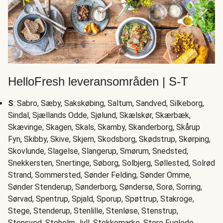
HelloFresh leveransområden | S-T
S
: Sabro, Sæby, Sakskøbing, Saltum, Sandved, Silkeborg,
Sindal, Sjællands Odde, Sjølund, Skælskør, Skærbæk,
Skævinge, Skagen, Skals, Skamby, Skanderborg, Skårup
Fyn, Skibby, Skive, Skjern, Skodsborg, Skødstrup, Skørping,
Skovlunde, Slagelse, Slangerup, Smørum, Snedsted,
Snekkersten, Snertinge, Søborg, Solbjerg, Søllested, Solrød
Strand, Sommersted, Sønder Felding, Sønder Omme,
Sønder Stenderup, Sønderborg, Søndersø, Sorø, Sorring,
Sørvad, Spentrup, Spjald, Sporup, Spøttrup, Stakroge,
Stege, Stenderup, Stenlille, Stenløse, Stenstrup,
Stensved, Stoholm Jyll, Stokkemarke, Store Fuglede,