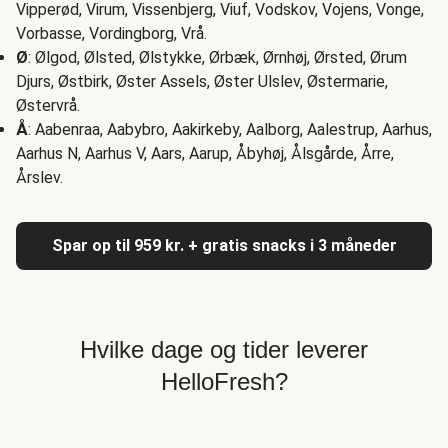
Vipperød, Virum, Vissenbjerg, Viuf, Vodskov, Vojens, Vonge,
Vorbasse, Vordingborg, Vrå.
Ø
: Ølgod, Ølsted, Ølstykke, Ørbæk, Ørnhøj, Ørsted, Ørum
Djurs, Østbirk, Øster Assels, Øster Ulslev, Østermarie,
Østervrå.
Å
: Aabenraa, Aabybro, Aakirkeby, Aalborg, Aalestrup, Aarhus,
Aarhus N, Aarhus V, Aars, Aarup, Åbyhøj, Ålsgårde, Årre,
Årslev.
Spar op til 959 kr. + gratis snacks i 3 måneder
Hvilke dage og tider leverer
HelloFresh?