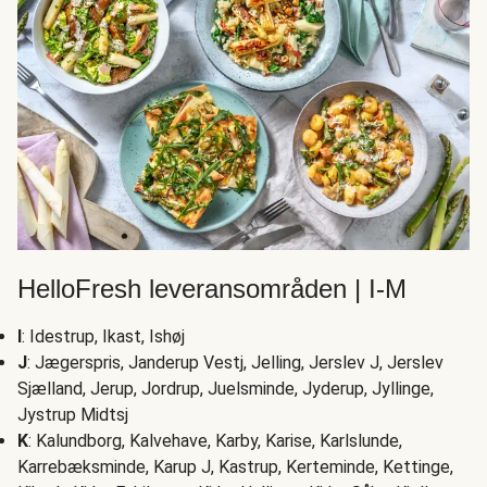
HelloFresh leveransområden | I-M
I
: Idestrup, Ikast, Ishøj
J
: Jægerspris, Janderup Vestj, Jelling, Jerslev J, Jerslev
Sjælland, Jerup, Jordrup, Juelsminde, Jyderup, Jyllinge,
Jystrup Midtsj
K
: Kalundborg, Kalvehave, Karby, Karise, Karlslunde,
Karrebæksminde, Karup J, Kastrup, Kerteminde, Kettinge,