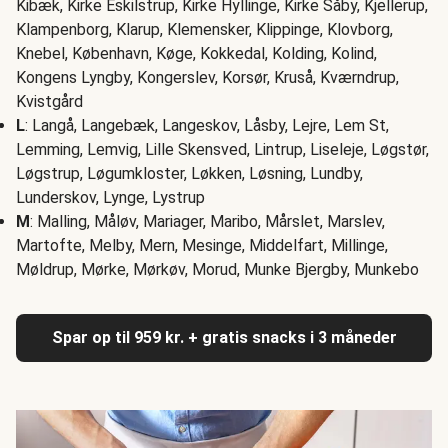
Kibæk, Kirke Eskilstrup, Kirke Hyllinge, Kirke Såby, Kjellerup,
Klampenborg, Klarup, Klemensker, Klippinge, Klovborg,
Knebel, København, Køge, Kokkedal, Kolding, Kolind,
Kongens Lyngby, Kongerslev, Korsør, Kruså, Kværndrup,
Kvistgård
L
: Langå, Langebæk, Langeskov, Låsby, Lejre, Lem St,
Lemming, Lemvig, Lille Skensved, Lintrup, Liseleje, Løgstør,
Løgstrup, Løgumkloster, Løkken, Løsning, Lundby,
Lunderskov, Lynge, Lystrup
M
: Malling, Måløv, Mariager, Maribo, Mårslet, Marslev,
Martofte, Melby, Mern, Mesinge, Middelfart, Millinge,
Møldrup, Mørke, Mørkøv, Morud, Munke Bjergby, Munkebo
Spar op til 959 kr. + gratis snacks i 3 måneder