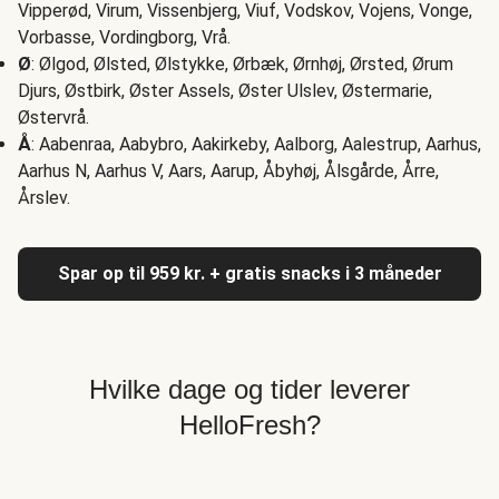
Vipperød, Virum, Vissenbjerg, Viuf, Vodskov, Vojens, Vonge,
Vorbasse, Vordingborg, Vrå.
Ø
: Ølgod, Ølsted, Ølstykke, Ørbæk, Ørnhøj, Ørsted, Ørum
Djurs, Østbirk, Øster Assels, Øster Ulslev, Østermarie,
Østervrå.
Å
: Aabenraa, Aabybro, Aakirkeby, Aalborg, Aalestrup, Aarhus,
Aarhus N, Aarhus V, Aars, Aarup, Åbyhøj, Ålsgårde, Årre,
Årslev.
Spar op til 959 kr. + gratis snacks i 3 måneder
Hvilke dage og tider leverer
HelloFresh?