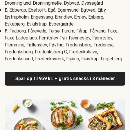
Dronninglund, Dronningmølle, Dybvad, Dyssegård
E
: Ebberup, Ebeltoft, Egå, Egernsund, Egtved, Ejby,
Ejstrupholm, Engesvang, Errindlev, Erslev, Esbjerg,
Eskebjerg, Eskilstrup, Espergærde
F
: Faaborg, Fårevejle, Farsø, Farum, Fårup, Fårvang, Faxe,
Faxe Ladeplads, Ferritslev Fyn, Fjenneslev, Fjerritslev,
Flemming, Føllenslev, Føvling, Fredensborg, Fredericia,
Frederiksberg, Frederiksberg C, Frederikshavn,
Frederikssund, Frederiksværk, Frørup, Frøstrup, Fuglebjerg
Spar op til 959 kr. + gratis snacks i 3 måneder