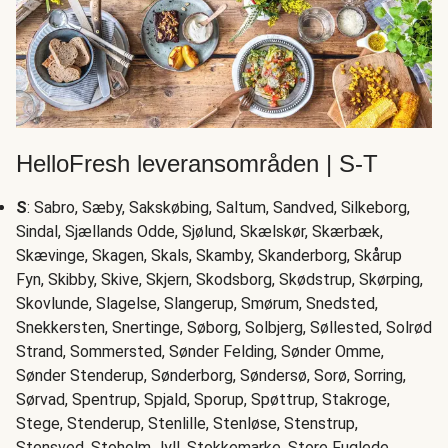
HelloFresh leveransområden | S-T
S
: Sabro, Sæby, Sakskøbing, Saltum, Sandved, Silkeborg,
Sindal, Sjællands Odde, Sjølund, Skælskør, Skærbæk,
Skævinge, Skagen, Skals, Skamby, Skanderborg, Skårup
Fyn, Skibby, Skive, Skjern, Skodsborg, Skødstrup, Skørping,
Skovlunde, Slagelse, Slangerup, Smørum, Snedsted,
Snekkersten, Snertinge, Søborg, Solbjerg, Søllested, Solrød
Strand, Sommersted, Sønder Felding, Sønder Omme,
Sønder Stenderup, Sønderborg, Søndersø, Sorø, Sorring,
Sørvad, Spentrup, Spjald, Sporup, Spøttrup, Stakroge,
Stege, Stenderup, Stenlille, Stenløse, Stenstrup,
Stensved, Stoholm Jyll, Stokkemarke, Store Fuglede,