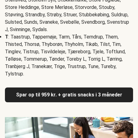
Store Heddinge, Store Merløse, Storvorde, Stouby,
Støvring, Strandby, Strøby, Struer, Stubbekøbing, Suldrup,
Sulsted, Sunds, Svaneke, Svebølle, Svendborg, Svenstrup
J, Svinninge, Sydals.
T
: Taastrup, Tappernøje, Tarm, Tårs, Terndrup, Them,
Thisted, Thorsø, Thyborøn, Thyholm, Tikøb, Tilst, Tim,
Tinglev, Tistrup, Tisvildeleje, Tjæreborg, Tjele, Toftlund,
Tølløse, Tommerup, Tønder, Toreby L, Torrig L, Tørring,
Tranbjerg J, Tranekær, Trige, Trustrup, Tune, Tureby,
Tylstrup.
Spar op til 959 kr. + gratis snacks i 3 måneder