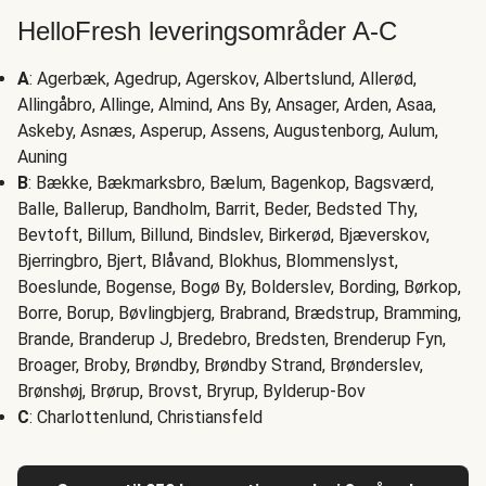
HelloFresh leveringsområder A-C
A
: Agerbæk, Agedrup, Agerskov, Albertslund, Allerød,
Allingåbro, Allinge, Almind, Ans By, Ansager, Arden, Asaa,
Askeby, Asnæs, Asperup, Assens, Augustenborg, Aulum,
Auning
B
: Bække, Bækmarksbro, Bælum, Bagenkop, Bagsværd,
Balle, Ballerup, Bandholm, Barrit, Beder, Bedsted Thy,
Bevtoft, Billum, Billund, Bindslev, Birkerød, Bjæverskov,
Bjerringbro, Bjert, Blåvand, Blokhus, Blommenslyst,
Boeslunde, Bogense, Bogø By, Bolderslev, Bording, Børkop,
Borre, Borup, Bøvlingbjerg, Brabrand, Brædstrup, Bramming,
Brande, Branderup J, Bredebro, Bredsten, Brenderup Fyn,
Broager, Broby, Brøndby, Brøndby Strand, Brønderslev,
Brønshøj, Brørup, Brovst, Bryrup, Bylderup-Bov
C
: Charlottenlund, Christiansfeld