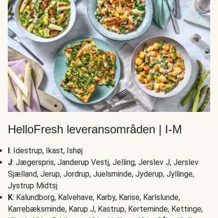
HelloFresh leveransområden | I-M
I
: Idestrup, Ikast, Ishøj
J
: Jægerspris, Janderup Vestj, Jelling, Jerslev J, Jerslev
Sjælland, Jerup, Jordrup, Juelsminde, Jyderup, Jyllinge,
Jystrup Midtsj
K
: Kalundborg, Kalvehave, Karby, Karise, Karlslunde,
Karrebæksminde, Karup J, Kastrup, Kerteminde, Kettinge,