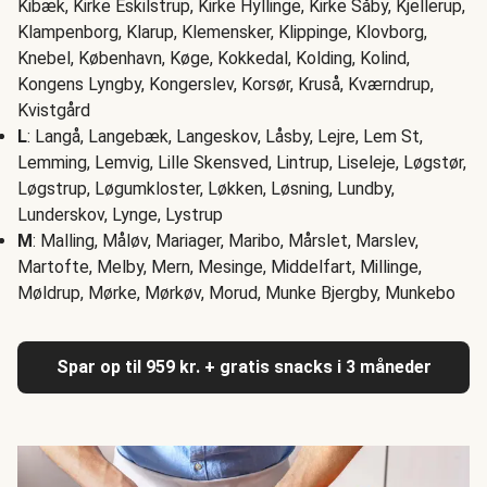
Kibæk, Kirke Eskilstrup, Kirke Hyllinge, Kirke Såby, Kjellerup,
Klampenborg, Klarup, Klemensker, Klippinge, Klovborg,
Knebel, København, Køge, Kokkedal, Kolding, Kolind,
Kongens Lyngby, Kongerslev, Korsør, Kruså, Kværndrup,
Kvistgård
L
: Langå, Langebæk, Langeskov, Låsby, Lejre, Lem St,
Lemming, Lemvig, Lille Skensved, Lintrup, Liseleje, Løgstør,
Løgstrup, Løgumkloster, Løkken, Løsning, Lundby,
Lunderskov, Lynge, Lystrup
M
: Malling, Måløv, Mariager, Maribo, Mårslet, Marslev,
Martofte, Melby, Mern, Mesinge, Middelfart, Millinge,
Møldrup, Mørke, Mørkøv, Morud, Munke Bjergby, Munkebo
Spar op til 959 kr. + gratis snacks i 3 måneder