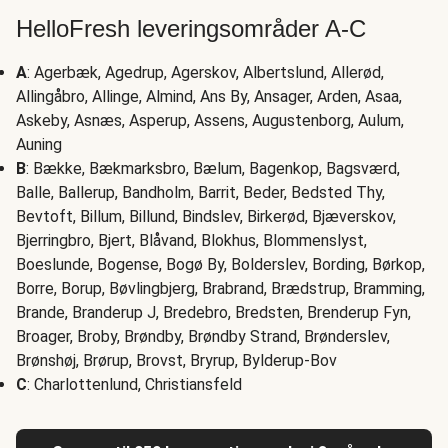
HelloFresh leveringsområder A-C
A
: Agerbæk, Agedrup, Agerskov, Albertslund, Allerød,
Allingåbro, Allinge, Almind, Ans By, Ansager, Arden, Asaa,
Askeby, Asnæs, Asperup, Assens, Augustenborg, Aulum,
Auning
B
: Bække, Bækmarksbro, Bælum, Bagenkop, Bagsværd,
Balle, Ballerup, Bandholm, Barrit, Beder, Bedsted Thy,
Bevtoft, Billum, Billund, Bindslev, Birkerød, Bjæverskov,
Bjerringbro, Bjert, Blåvand, Blokhus, Blommenslyst,
Boeslunde, Bogense, Bogø By, Bolderslev, Bording, Børkop,
Borre, Borup, Bøvlingbjerg, Brabrand, Brædstrup, Bramming,
Brande, Branderup J, Bredebro, Bredsten, Brenderup Fyn,
Broager, Broby, Brøndby, Brøndby Strand, Brønderslev,
Brønshøj, Brørup, Brovst, Bryrup, Bylderup-Bov
C
: Charlottenlund, Christiansfeld