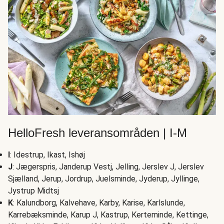
HelloFresh leveransområden | I-M
I
: Idestrup, Ikast, Ishøj
J
: Jægerspris, Janderup Vestj, Jelling, Jerslev J, Jerslev
Sjælland, Jerup, Jordrup, Juelsminde, Jyderup, Jyllinge,
Jystrup Midtsj
K
: Kalundborg, Kalvehave, Karby, Karise, Karlslunde,
Karrebæksminde, Karup J, Kastrup, Kerteminde, Kettinge,