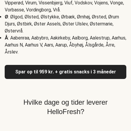
Vipperød, Virum, Vissenbjerg, Viuf, Vodskov, Vojens, Vonge,
Vorbasse, Vordingborg, Vrå.
Ø
: Ølgod, Ølsted, Ølstykke, Ørbæk, Ørnhøj, Ørsted, Ørum
Djurs, Østbirk, Øster Assels, Øster Ulslev, Østermarie,
Østervrå.
Å
: Aabenraa, Aabybro, Aakirkeby, Aalborg, Aalestrup, Aarhus,
Aarhus N, Aarhus V, Aars, Aarup, Åbyhøj, Ålsgårde, Årre,
Årslev.
Spar op til 959 kr. + gratis snacks i 3 måneder
Hvilke dage og tider leverer
HelloFresh?