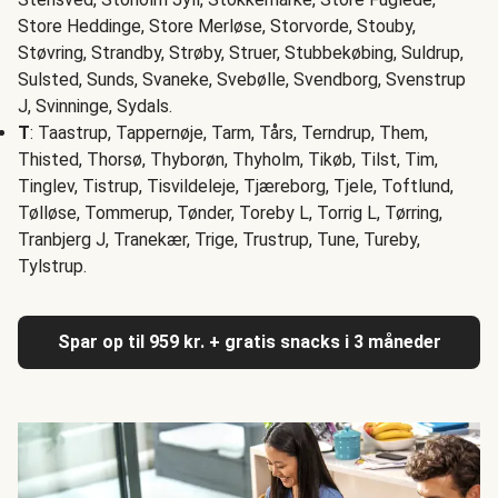
Store Heddinge, Store Merløse, Storvorde, Stouby,
Støvring, Strandby, Strøby, Struer, Stubbekøbing, Suldrup,
Sulsted, Sunds, Svaneke, Svebølle, Svendborg, Svenstrup
J, Svinninge, Sydals.
T
: Taastrup, Tappernøje, Tarm, Tårs, Terndrup, Them,
Thisted, Thorsø, Thyborøn, Thyholm, Tikøb, Tilst, Tim,
Tinglev, Tistrup, Tisvildeleje, Tjæreborg, Tjele, Toftlund,
Tølløse, Tommerup, Tønder, Toreby L, Torrig L, Tørring,
Tranbjerg J, Tranekær, Trige, Trustrup, Tune, Tureby,
Tylstrup.
Spar op til 959 kr. + gratis snacks i 3 måneder