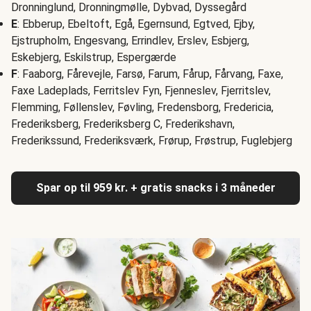
Dronninglund, Dronningmølle, Dybvad, Dyssegård
E
: Ebberup, Ebeltoft, Egå, Egernsund, Egtved, Ejby,
Ejstrupholm, Engesvang, Errindlev, Erslev, Esbjerg,
Eskebjerg, Eskilstrup, Espergærde
F
: Faaborg, Fårevejle, Farsø, Farum, Fårup, Fårvang, Faxe,
Faxe Ladeplads, Ferritslev Fyn, Fjenneslev, Fjerritslev,
Flemming, Føllenslev, Føvling, Fredensborg, Fredericia,
Frederiksberg, Frederiksberg C, Frederikshavn,
Frederikssund, Frederiksværk, Frørup, Frøstrup, Fuglebjerg
Spar op til 959 kr. + gratis snacks i 3 måneder