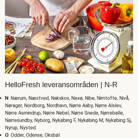
HelloFresh leveransområden | N-R
N
: Nærum, Næstved, Nakskov, Nexø, Nibe, Nimtofte, Nivå,
Nørager, Nordborg, Nordhavn, Nørre Aaby, Nørre Alslev,
Nørre Asmindrup, Nørre Nebel, Nørre Snede, Nørreballe,
Nørresundby, Nyborg, Nykøbing F, Nykøbing M, Nykøbing Sj,
Nyrup, Nysted.
O
: Odder, Odense, Oksbøl.