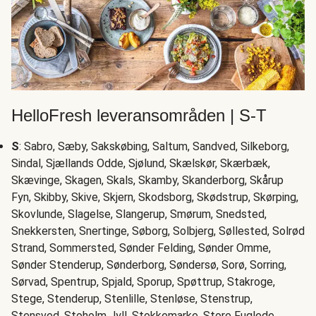
HelloFresh leveransområden | S-T
S
: Sabro, Sæby, Sakskøbing, Saltum, Sandved, Silkeborg,
Sindal, Sjællands Odde, Sjølund, Skælskør, Skærbæk,
Skævinge, Skagen, Skals, Skamby, Skanderborg, Skårup
Fyn, Skibby, Skive, Skjern, Skodsborg, Skødstrup, Skørping,
Skovlunde, Slagelse, Slangerup, Smørum, Snedsted,
Snekkersten, Snertinge, Søborg, Solbjerg, Søllested, Solrød
Strand, Sommersted, Sønder Felding, Sønder Omme,
Sønder Stenderup, Sønderborg, Søndersø, Sorø, Sorring,
Sørvad, Spentrup, Spjald, Sporup, Spøttrup, Stakroge,
Stege, Stenderup, Stenlille, Stenløse, Stenstrup,
Stensved, Stoholm Jyll, Stokkemarke, Store Fuglede,