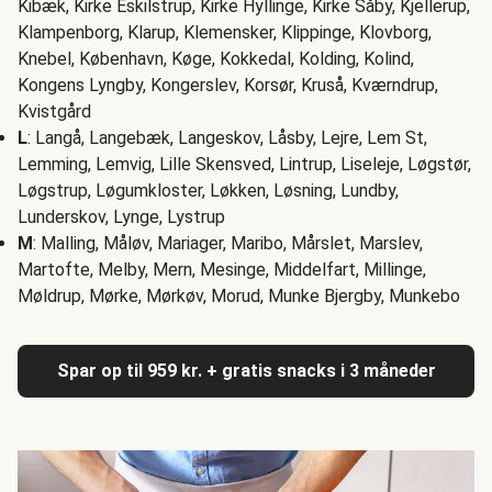
Kibæk, Kirke Eskilstrup, Kirke Hyllinge, Kirke Såby, Kjellerup,
Klampenborg, Klarup, Klemensker, Klippinge, Klovborg,
Knebel, København, Køge, Kokkedal, Kolding, Kolind,
Kongens Lyngby, Kongerslev, Korsør, Kruså, Kværndrup,
Kvistgård
L
: Langå, Langebæk, Langeskov, Låsby, Lejre, Lem St,
Lemming, Lemvig, Lille Skensved, Lintrup, Liseleje, Løgstør,
Løgstrup, Løgumkloster, Løkken, Løsning, Lundby,
Lunderskov, Lynge, Lystrup
M
: Malling, Måløv, Mariager, Maribo, Mårslet, Marslev,
Martofte, Melby, Mern, Mesinge, Middelfart, Millinge,
Møldrup, Mørke, Mørkøv, Morud, Munke Bjergby, Munkebo
Spar op til 959 kr. + gratis snacks i 3 måneder